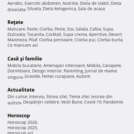
Aerobic
Exercitii abdomen
Nutritie
Dieta de slabit
Dieta
,
,
,
,
Silueta
Dieta ketogenica
Sala de acasa
disociata
,
,
,
Reţete
Mancare
Paste
Ciorba
Peste
Sos
Salata
Cafea
Supa
,
,
,
,
,
,
,
,
Dulceata
Tocanita
Cocktail
Supa crema
Aperitive
Desert
,
,
,
,
,
,
Maioneza
Pilaf
Ciorba perisoare
Ciorba pui
Ciorba burta
,
,
,
,
,
Ce mancam azi
Casă şi familie
Mobila bucatarie
Amenajari interioare
Mobila
Canapele
,
,
,
,
Dormitoare
Design interior
Parenting
Jurnal de mama
,
,
,
Gravide
Femei curajoase
Autism
singura
,
,
,
Actualitate
Din culise
Interviu
Stirea zilei
Tema zilei
Iesirea din
,
,
,
,
Despărţiri celebre
Vesti Bune
Covid-19
Pandemie
autism
,
,
,
,
Horoscop
Horoscop 2026
,
Horoscop 2025
,
Horoscop azi
,