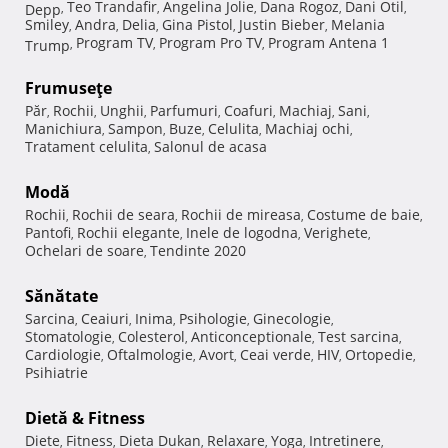
Teo Trandafir
Angelina Jolie
Dana Rogoz
Dani Otil
Depp
,
,
,
,
,
Smiley
Andra
Delia
Gina Pistol
Justin Bieber
Melania
,
,
,
,
,
Program TV
Program Pro TV
Program Antena 1
Trump
,
,
,
Frumuseţe
Păr
Rochii
Unghii
Parfumuri
Coafuri
Machiaj
Sani
,
,
,
,
,
,
,
Manichiura
Sampon
Buze
Celulita
Machiaj ochi
,
,
,
,
,
Tratament celulita
Salonul de acasa
,
Modă
Rochii
Rochii de seara
Rochii de mireasa
Costume de baie
,
,
,
,
Pantofi
Rochii elegante
Inele de logodna
Verighete
,
,
,
,
Ochelari de soare
Tendinte 2020
,
Sănătate
Sarcina
Ceaiuri
Inima
Psihologie
Ginecologie
,
,
,
,
,
Stomatologie
Colesterol
Anticonceptionale
Test sarcina
,
,
,
,
Cardiologie
Oftalmologie
Avort
Ceai verde
HIV
Ortopedie
,
,
,
,
,
,
Psihiatrie
Dietă & Fitness
Diete
Fitness
Dieta Dukan
Relaxare
Yoga
Intretinere
,
,
,
,
,
,