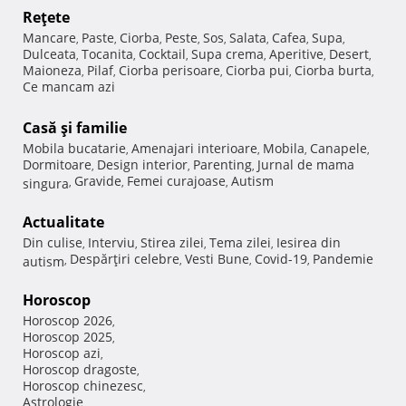
Reţete
Mancare
Paste
Ciorba
Peste
Sos
Salata
Cafea
Supa
,
,
,
,
,
,
,
,
Dulceata
Tocanita
Cocktail
Supa crema
Aperitive
Desert
,
,
,
,
,
,
Maioneza
Pilaf
Ciorba perisoare
Ciorba pui
Ciorba burta
,
,
,
,
,
Ce mancam azi
Casă şi familie
Mobila bucatarie
Amenajari interioare
Mobila
Canapele
,
,
,
,
Dormitoare
Design interior
Parenting
Jurnal de mama
,
,
,
Gravide
Femei curajoase
Autism
singura
,
,
,
Actualitate
Din culise
Interviu
Stirea zilei
Tema zilei
Iesirea din
,
,
,
,
Despărţiri celebre
Vesti Bune
Covid-19
Pandemie
autism
,
,
,
,
Horoscop
Horoscop 2026
,
Horoscop 2025
,
Horoscop azi
,
Horoscop dragoste
,
Horoscop chinezesc
,
Astrologie
,