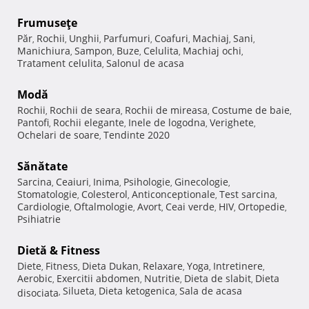
Frumuseţe
Păr
Rochii
Unghii
Parfumuri
Coafuri
Machiaj
Sani
,
,
,
,
,
,
,
Manichiura
Sampon
Buze
Celulita
Machiaj ochi
,
,
,
,
,
Tratament celulita
Salonul de acasa
,
Modă
Rochii
Rochii de seara
Rochii de mireasa
Costume de baie
,
,
,
,
Pantofi
Rochii elegante
Inele de logodna
Verighete
,
,
,
,
Ochelari de soare
Tendinte 2020
,
Sănătate
Sarcina
Ceaiuri
Inima
Psihologie
Ginecologie
,
,
,
,
,
Stomatologie
Colesterol
Anticonceptionale
Test sarcina
,
,
,
,
Cardiologie
Oftalmologie
Avort
Ceai verde
HIV
Ortopedie
,
,
,
,
,
,
Psihiatrie
Dietă & Fitness
Diete
Fitness
Dieta Dukan
Relaxare
Yoga
Intretinere
,
,
,
,
,
,
Aerobic
Exercitii abdomen
Nutritie
Dieta de slabit
Dieta
,
,
,
,
Silueta
Dieta ketogenica
Sala de acasa
disociata
,
,
,