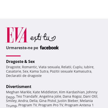
Urmareste-ne pe
Dragoste & Sex
Dragoste
Romantic
Viata sexuala
Relatii
Cuplu
Iubire
,
,
,
,
,
,
Casatorie
Sex
Kama Sutra
Pozitii sexuale Kamasutra
,
,
,
,
Declaratii de dragoste
Divertisment
Meghan Markle
Kate Middleton
Kim Kardashian
Johnny
,
,
,
Teo Trandafir
Angelina Jolie
Dana Rogoz
Dani Otil
Depp
,
,
,
,
,
Smiley
Andra
Delia
Gina Pistol
Justin Bieber
Melania
,
,
,
,
,
Program TV
Program Pro TV
Program Antena 1
Trump
,
,
,