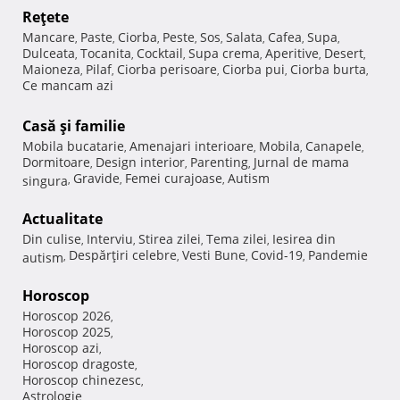
Reţete
Mancare
Paste
Ciorba
Peste
Sos
Salata
Cafea
Supa
,
,
,
,
,
,
,
,
Dulceata
Tocanita
Cocktail
Supa crema
Aperitive
Desert
,
,
,
,
,
,
Maioneza
Pilaf
Ciorba perisoare
Ciorba pui
Ciorba burta
,
,
,
,
,
Ce mancam azi
Casă şi familie
Mobila bucatarie
Amenajari interioare
Mobila
Canapele
,
,
,
,
Dormitoare
Design interior
Parenting
Jurnal de mama
,
,
,
Gravide
Femei curajoase
Autism
singura
,
,
,
Actualitate
Din culise
Interviu
Stirea zilei
Tema zilei
Iesirea din
,
,
,
,
Despărţiri celebre
Vesti Bune
Covid-19
Pandemie
autism
,
,
,
,
Horoscop
Horoscop 2026
,
Horoscop 2025
,
Horoscop azi
,
Horoscop dragoste
,
Horoscop chinezesc
,
Astrologie
,