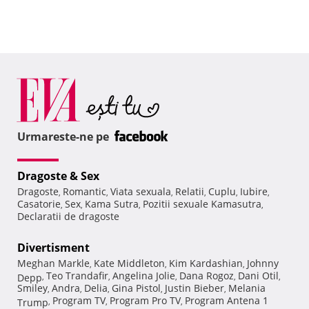
Urmareste-ne pe
Dragoste & Sex
Dragoste
Romantic
Viata sexuala
Relatii
Cuplu
Iubire
,
,
,
,
,
,
Casatorie
Sex
Kama Sutra
Pozitii sexuale Kamasutra
,
,
,
,
Declaratii de dragoste
Divertisment
Meghan Markle
Kate Middleton
Kim Kardashian
Johnny
,
,
,
Teo Trandafir
Angelina Jolie
Dana Rogoz
Dani Otil
Depp
,
,
,
,
,
Smiley
Andra
Delia
Gina Pistol
Justin Bieber
Melania
,
,
,
,
,
Program TV
Program Pro TV
Program Antena 1
Trump
,
,
,