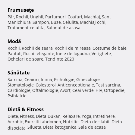
Frumuseţe
Păr
Rochii
Unghii
Parfumuri
Coafuri
Machiaj
Sani
,
,
,
,
,
,
,
Manichiura
Sampon
Buze
Celulita
Machiaj ochi
,
,
,
,
,
Tratament celulita
Salonul de acasa
,
Modă
Rochii
Rochii de seara
Rochii de mireasa
Costume de baie
,
,
,
,
Pantofi
Rochii elegante
Inele de logodna
Verighete
,
,
,
,
Ochelari de soare
Tendinte 2020
,
Sănătate
Sarcina
Ceaiuri
Inima
Psihologie
Ginecologie
,
,
,
,
,
Stomatologie
Colesterol
Anticonceptionale
Test sarcina
,
,
,
,
Cardiologie
Oftalmologie
Avort
Ceai verde
HIV
Ortopedie
,
,
,
,
,
,
Psihiatrie
Dietă & Fitness
Diete
Fitness
Dieta Dukan
Relaxare
Yoga
Intretinere
,
,
,
,
,
,
Aerobic
Exercitii abdomen
Nutritie
Dieta de slabit
Dieta
,
,
,
,
Silueta
Dieta ketogenica
Sala de acasa
disociata
,
,
,