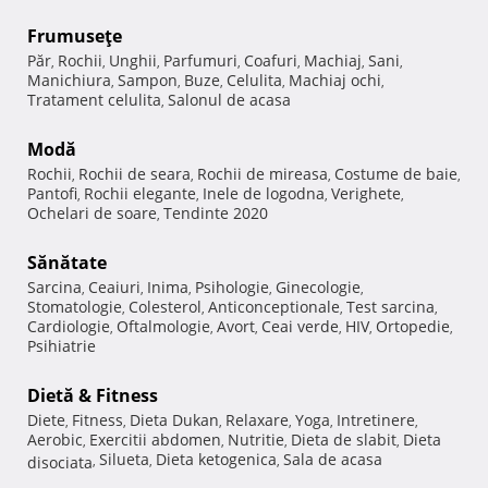
Frumuseţe
Păr
Rochii
Unghii
Parfumuri
Coafuri
Machiaj
Sani
,
,
,
,
,
,
,
Manichiura
Sampon
Buze
Celulita
Machiaj ochi
,
,
,
,
,
Tratament celulita
Salonul de acasa
,
Modă
Rochii
Rochii de seara
Rochii de mireasa
Costume de baie
,
,
,
,
Pantofi
Rochii elegante
Inele de logodna
Verighete
,
,
,
,
Ochelari de soare
Tendinte 2020
,
Sănătate
Sarcina
Ceaiuri
Inima
Psihologie
Ginecologie
,
,
,
,
,
Stomatologie
Colesterol
Anticonceptionale
Test sarcina
,
,
,
,
Cardiologie
Oftalmologie
Avort
Ceai verde
HIV
Ortopedie
,
,
,
,
,
,
Psihiatrie
Dietă & Fitness
Diete
Fitness
Dieta Dukan
Relaxare
Yoga
Intretinere
,
,
,
,
,
,
Aerobic
Exercitii abdomen
Nutritie
Dieta de slabit
Dieta
,
,
,
,
Silueta
Dieta ketogenica
Sala de acasa
disociata
,
,
,