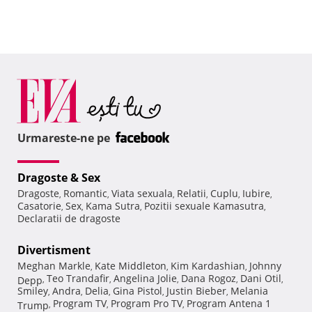
Urmareste-ne pe
Dragoste & Sex
Dragoste
Romantic
Viata sexuala
Relatii
Cuplu
Iubire
,
,
,
,
,
,
Casatorie
Sex
Kama Sutra
Pozitii sexuale Kamasutra
,
,
,
,
Declaratii de dragoste
Divertisment
Meghan Markle
Kate Middleton
Kim Kardashian
Johnny
,
,
,
Teo Trandafir
Angelina Jolie
Dana Rogoz
Dani Otil
Depp
,
,
,
,
,
Smiley
Andra
Delia
Gina Pistol
Justin Bieber
Melania
,
,
,
,
,
Program TV
Program Pro TV
Program Antena 1
Trump
,
,
,