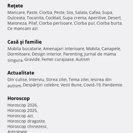
Reţete
Mancare
Paste
Ciorba
Peste
Sos
Salata
Cafea
Supa
,
,
,
,
,
,
,
,
Dulceata
Tocanita
Cocktail
Supa crema
Aperitive
Desert
,
,
,
,
,
,
Maioneza
Pilaf
Ciorba perisoare
Ciorba pui
Ciorba burta
,
,
,
,
,
Ce mancam azi
Casă şi familie
Mobila bucatarie
Amenajari interioare
Mobila
Canapele
,
,
,
,
Dormitoare
Design interior
Parenting
Jurnal de mama
,
,
,
Gravide
Femei curajoase
Autism
singura
,
,
,
Actualitate
Din culise
Interviu
Stirea zilei
Tema zilei
Iesirea din
,
,
,
,
Despărţiri celebre
Vesti Bune
Covid-19
Pandemie
autism
,
,
,
,
Horoscop
Horoscop 2026
,
Horoscop 2025
,
Horoscop azi
,
Horoscop dragoste
,
Horoscop chinezesc
,
Astrologie
,