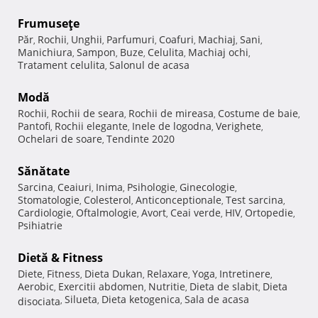
Frumuseţe
Păr
Rochii
Unghii
Parfumuri
Coafuri
Machiaj
Sani
,
,
,
,
,
,
,
Manichiura
Sampon
Buze
Celulita
Machiaj ochi
,
,
,
,
,
Tratament celulita
Salonul de acasa
,
Modă
Rochii
Rochii de seara
Rochii de mireasa
Costume de baie
,
,
,
,
Pantofi
Rochii elegante
Inele de logodna
Verighete
,
,
,
,
Ochelari de soare
Tendinte 2020
,
Sănătate
Sarcina
Ceaiuri
Inima
Psihologie
Ginecologie
,
,
,
,
,
Stomatologie
Colesterol
Anticonceptionale
Test sarcina
,
,
,
,
Cardiologie
Oftalmologie
Avort
Ceai verde
HIV
Ortopedie
,
,
,
,
,
,
Psihiatrie
Dietă & Fitness
Diete
Fitness
Dieta Dukan
Relaxare
Yoga
Intretinere
,
,
,
,
,
,
Aerobic
Exercitii abdomen
Nutritie
Dieta de slabit
Dieta
,
,
,
,
Silueta
Dieta ketogenica
Sala de acasa
disociata
,
,
,