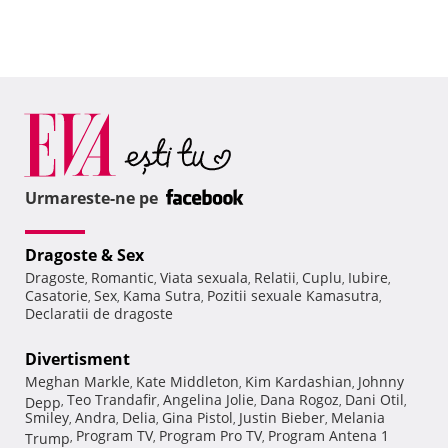
Urmareste-ne pe
Dragoste & Sex
Dragoste
Romantic
Viata sexuala
Relatii
Cuplu
Iubire
,
,
,
,
,
,
Casatorie
Sex
Kama Sutra
Pozitii sexuale Kamasutra
,
,
,
,
Declaratii de dragoste
Divertisment
Meghan Markle
Kate Middleton
Kim Kardashian
Johnny
,
,
,
Teo Trandafir
Angelina Jolie
Dana Rogoz
Dani Otil
Depp
,
,
,
,
,
Smiley
Andra
Delia
Gina Pistol
Justin Bieber
Melania
,
,
,
,
,
Program TV
Program Pro TV
Program Antena 1
Trump
,
,
,