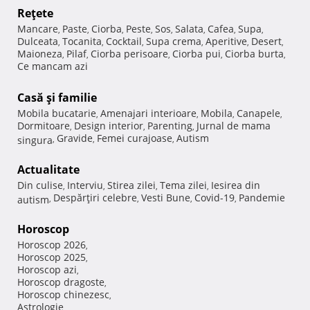
Reţete
Mancare
Paste
Ciorba
Peste
Sos
Salata
Cafea
Supa
,
,
,
,
,
,
,
,
Dulceata
Tocanita
Cocktail
Supa crema
Aperitive
Desert
,
,
,
,
,
,
Maioneza
Pilaf
Ciorba perisoare
Ciorba pui
Ciorba burta
,
,
,
,
,
Ce mancam azi
Casă şi familie
Mobila bucatarie
Amenajari interioare
Mobila
Canapele
,
,
,
,
Dormitoare
Design interior
Parenting
Jurnal de mama
,
,
,
Gravide
Femei curajoase
Autism
singura
,
,
,
Actualitate
Din culise
Interviu
Stirea zilei
Tema zilei
Iesirea din
,
,
,
,
Despărţiri celebre
Vesti Bune
Covid-19
Pandemie
autism
,
,
,
,
Horoscop
Horoscop 2026
,
Horoscop 2025
,
Horoscop azi
,
Horoscop dragoste
,
Horoscop chinezesc
,
Astrologie
,