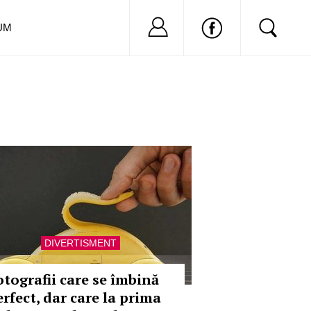
Nu ai cont?
Inregistreaza-
UM
DIVERTISMENT
otografii care se îmbină
erfect, dar care la prima