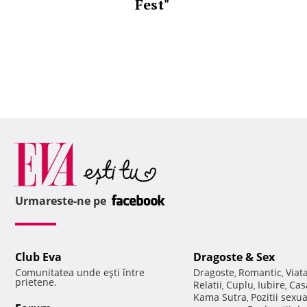
Fest"
Urmareste-ne pe
Club Eva
Dragoste & Sex
Comunitatea unde eşti între
Dragoste
Romantic
Viat
,
,
prietene.
Relatii
Cuplu
Iubire
Cas
,
,
,
Kama Sutra
Pozitii sexu
,