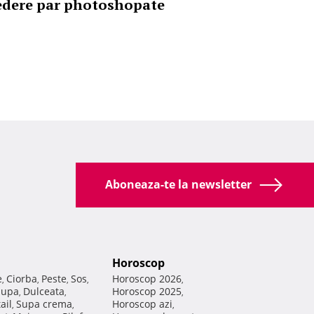
edere par photoshopate
Aboneaza-te la newsletter
Horoscop
e
Ciorba
Peste
Sos
Horoscop 2026
,
,
,
,
,
Supa
Dulceata
Horoscop 2025
,
,
,
ail
Supa crema
Horoscop azi
,
,
,