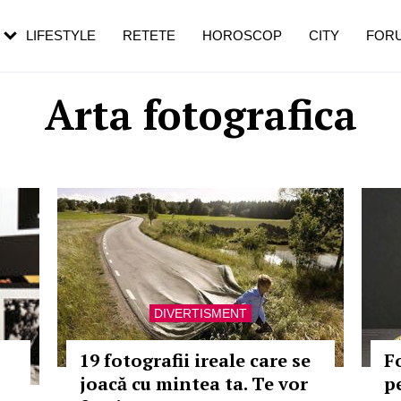
rebui să mergi
și 60 de ani. De ce te trezești mai des
pe măsură ce înaintezi în vârstă
LIFESTYLE
RETETE
HOROSCOP
CITY
FOR
Arta fotografica
DIVERTISMENT
19 fotografii ireale care se
F
joacă cu mintea ta. Te vor
p