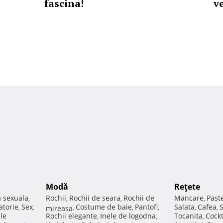
fascina!
v
Modă
Reţete
a sexuala
Rochii
Rochii de seara
Rochii de
Mancare
Past
,
,
,
,
atorie
Sex
Costume de baie
Pantofi
Salata
Cafea
,
,
mireasa
,
,
,
,
,
ale
Rochii elegante
Inele de logodna
Tocanita
Cockt
,
,
,