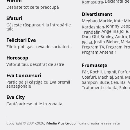
Forum
Declaratii d
Kamasutra
,
Dezbate tot ce te preocupă
Divertisment
Sfaturi
Meghan Markle
Kate Mi
,
Găseşte răspunsuri la întrebările
Johnny Dep
Kardashian
,
tale
Angelina Jolie
Trandafir
,
,
Dani Otil
Smiley
Andra
,
,
,
Felicitari Eva
Justin Bieber
Mela
Pistol
,
,
Zilnic poti gasi ceva de sarbatorit.
Program TV
Program Pro
,
Program Antena 1
Horoscop
Viitorul tău, descifrat de astre
Frumuseţe
Păr
Rochii
Unghii
Parfu
,
,
,
Eva Concursuri
Coafuri
Machiaj
Sani
Ma
,
,
,
Participă şi câştigă cu Eva premii
Sampon
Buze
Celulita
M
,
,
,
senzaţionale
Tratament celulita
Salon
,
Eva City
Caută adrese utile in zona ta
Copyright © 2001-2026,
iMedia Plus Group
. Toate drepturile rezervate