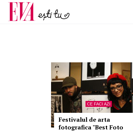
menopauză și când ar t
Carieră
la medic
Actualitate
CE FACI AZI
Festivalul de arta
fotografica "Best Foto