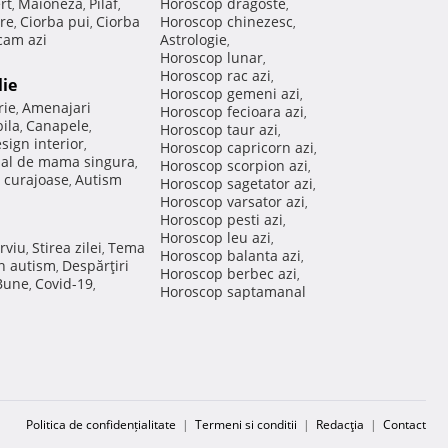
rt
Maioneza
Pilaf
Horoscop dragoste
,
,
,
,
re
Ciorba pui
Ciorba
Horoscop chinezesc
,
,
,
am azi
Astrologie
,
Horoscop lunar
,
Horoscop rac azi
,
lie
Horoscop gemeni azi
,
rie
Amenajari
,
Horoscop fecioara azi
,
ila
Canapele
,
,
Horoscop taur azi
,
sign interior
,
Horoscop capricorn azi
,
nal de mama singura
,
Horoscop scorpion azi
,
 curajoase
Autism
,
Horoscop sagetator azi
,
Horoscop varsator azi
,
Horoscop pesti azi
,
Horoscop leu azi
,
rviu
Stirea zilei
Tema
,
,
Horoscop balanta azi
,
in autism
Despărţiri
,
Horoscop berbec azi
,
 Bune
Covid-19
,
,
Horoscop saptamanal
Politica de confidențialitate
|
Termeni si conditii
|
Redacţia
|
Contact