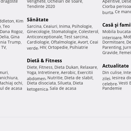
e dragoste
Verighete
Ochelari de soare
Aperitive
Dese
,
,
,
Tendinte 2020
Ciorba perisoa
Ce manc
burta
,
Sănătate
ddleton
Kim
,
Casă şi fami
p
Teo
Sarcina
Ceaiuri
Inima
Psihologie
,
,
,
,
,
Dana Rogoz
Ginecologie
Stomatologie
Colesterol
Mobila bucata
,
,
,
,
Delia
Gina
Anticonceptionale
Test sarcina
Mob
,
,
,
interioare
,
nia Trump
Cardiologie
Oftalmologie
Avort
Ceai
Dormitoare
De
,
,
,
,
,
 TV
HIV
Ortopedie
Psihiatrie
Parenting
Jur
,
verde
,
,
,
,
Gravide
Femei
,
Dietă & Fitness
Actualitate
Diete
Fitness
Dieta Dukan
Relaxare
,
,
,
,
muri
Yoga
Intretinere
Aerobic
Exercitii
Din culise
Inte
,
,
,
,
,
nichiura
Nutritie
Dieta de slabit
Iesirea d
,
abdomen
,
,
,
zilei
,
achiaj ochi
Dieta disociata
Silueta
Dieta
Vesti
,
,
,
celebre
,
ul de acasa
Sala de acasa
Pandemie
ketogenica
,