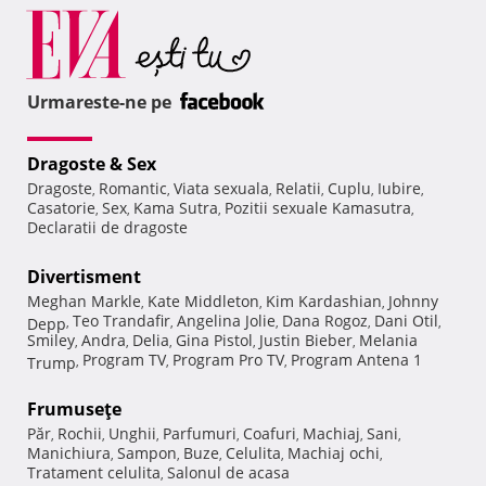
Urmareste-ne pe
Dragoste & Sex
Dragoste
Romantic
Viata sexuala
Relatii
Cuplu
Iubire
,
,
,
,
,
,
Casatorie
Sex
Kama Sutra
Pozitii sexuale Kamasutra
,
,
,
,
Declaratii de dragoste
Divertisment
Meghan Markle
Kate Middleton
Kim Kardashian
Johnny
,
,
,
Teo Trandafir
Angelina Jolie
Dana Rogoz
Dani Otil
Depp
,
,
,
,
,
Smiley
Andra
Delia
Gina Pistol
Justin Bieber
Melania
,
,
,
,
,
Program TV
Program Pro TV
Program Antena 1
Trump
,
,
,
Frumuseţe
Păr
Rochii
Unghii
Parfumuri
Coafuri
Machiaj
Sani
,
,
,
,
,
,
,
Manichiura
Sampon
Buze
Celulita
Machiaj ochi
,
,
,
,
,
Tratament celulita
Salonul de acasa
,