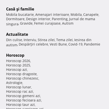
Casă şi familie
Mobila bucatarie
Amenajari interioare
Mobila
Canapele
,
,
,
,
Dormitoare
Design interior
Parenting
Jurnal de mama
,
,
,
Gravide
Femei curajoase
Autism
singura
,
,
,
Actualitate
Din culise
Interviu
Stirea zilei
Tema zilei
Iesirea din
,
,
,
,
Despărţiri celebre
Vesti Bune
Covid-19
Pandemie
autism
,
,
,
,
Horoscop
Horoscop 2026
,
Horoscop 2025
,
Horoscop azi
,
Horoscop dragoste
,
Horoscop chinezesc
,
Astrologie
,
Horoscop lunar
,
Horoscop rac azi
,
Horoscop gemeni azi
,
Horoscop fecioara azi
,
Horoscop taur azi
,
Horoscop capricorn azi