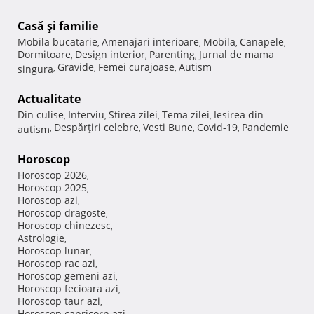
Casă şi familie
Mobila bucatarie
Amenajari interioare
Mobila
Canapele
,
,
,
,
Dormitoare
Design interior
Parenting
Jurnal de mama
,
,
,
Gravide
Femei curajoase
Autism
singura
,
,
,
Actualitate
Din culise
Interviu
Stirea zilei
Tema zilei
Iesirea din
,
,
,
,
Despărţiri celebre
Vesti Bune
Covid-19
Pandemie
autism
,
,
,
,
Horoscop
Horoscop 2026
,
Horoscop 2025
,
Horoscop azi
,
Horoscop dragoste
,
Horoscop chinezesc
,
Astrologie
,
Horoscop lunar
,
Horoscop rac azi
,
Horoscop gemeni azi
,
Horoscop fecioara azi
,
Horoscop taur azi
,
Horoscop capricorn azi