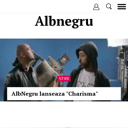
Inregistreaza
Albnegru
STIRI
AlbNegru lanseaza "Charisma"