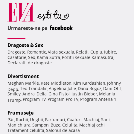
Urmareste-ne pe
Dragoste & Sex
Dragoste
Romantic
Viata sexuala
Relatii
Cuplu
Iubire
,
,
,
,
,
,
Casatorie
Sex
Kama Sutra
Pozitii sexuale Kamasutra
,
,
,
,
Declaratii de dragoste
Divertisment
Meghan Markle
Kate Middleton
Kim Kardashian
Johnny
,
,
,
Teo Trandafir
Angelina Jolie
Dana Rogoz
Dani Otil
Depp
,
,
,
,
,
Smiley
Andra
Delia
Gina Pistol
Justin Bieber
Melania
,
,
,
,
,
Program TV
Program Pro TV
Program Antena 1
Trump
,
,
,
Frumuseţe
Păr
Rochii
Unghii
Parfumuri
Coafuri
Machiaj
Sani
,
,
,
,
,
,
,
Manichiura
Sampon
Buze
Celulita
Machiaj ochi
,
,
,
,
,
Tratament celulita
Salonul de acasa
,