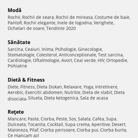
Modă
Rochii
Rochii de seara
Rochii de mireasa
Costume de baie
,
,
,
,
Pantofi
Rochii elegante
Inele de logodna
Verighete
,
,
,
,
Ochelari de soare
Tendinte 2020
,
Sănătate
Sarcina
Ceaiuri
Inima
Psihologie
Ginecologie
,
,
,
,
,
Stomatologie
Colesterol
Anticonceptionale
Test sarcina
,
,
,
,
Cardiologie
Oftalmologie
Avort
Ceai verde
HIV
Ortopedie
,
,
,
,
,
,
Psihiatrie
Dietă & Fitness
Diete
Fitness
Dieta Dukan
Relaxare
Yoga
Intretinere
,
,
,
,
,
,
Aerobic
Exercitii abdomen
Nutritie
Dieta de slabit
Dieta
,
,
,
,
Silueta
Dieta ketogenica
Sala de acasa
disociata
,
,
,
Reţete
Mancare
Paste
Ciorba
Peste
Sos
Salata
Cafea
Supa
,
,
,
,
,
,
,
,
Dulceata
Tocanita
Cocktail
Supa crema
Aperitive
Desert
,
,
,
,
,
,
Maioneza
Pilaf
Ciorba perisoare
Ciorba pui
Ciorba burta
,
,
,
,
,
Ce mancam azi