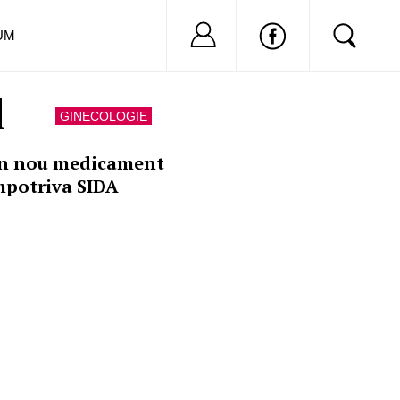
Nu ai cont?
Inregistreaza-
UM
l
GINECOLOGIE
n nou medicament
mpotriva SIDA