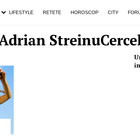
rezești mai des
Cât durează, cum te pregătești și cât
i în vârstă
de dureroasă este investigația
LIFESTYLE
RETETE
HOROSCOP
CITY
FOR
Adrian StreinuCerce
U
i