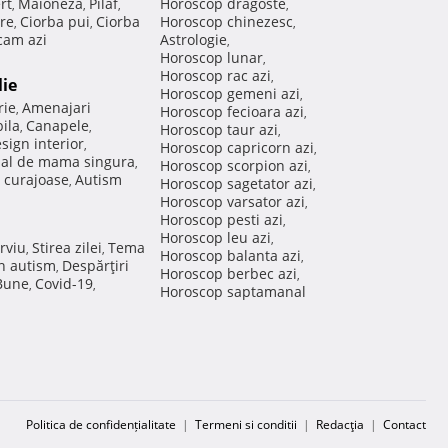
rt
Maioneza
Pilaf
Horoscop dragoste
,
,
,
,
re
Ciorba pui
Ciorba
Horoscop chinezesc
,
,
,
am azi
Astrologie
,
Horoscop lunar
,
Horoscop rac azi
,
lie
Horoscop gemeni azi
,
rie
Amenajari
,
Horoscop fecioara azi
,
ila
Canapele
,
,
Horoscop taur azi
,
sign interior
,
Horoscop capricorn azi
,
nal de mama singura
,
Horoscop scorpion azi
,
 curajoase
Autism
,
Horoscop sagetator azi
,
Horoscop varsator azi
,
Horoscop pesti azi
,
Horoscop leu azi
,
rviu
Stirea zilei
Tema
,
,
Horoscop balanta azi
,
in autism
Despărţiri
,
Horoscop berbec azi
,
 Bune
Covid-19
,
,
Horoscop saptamanal
Politica de confidențialitate
|
Termeni si conditii
|
Redacţia
|
Contact