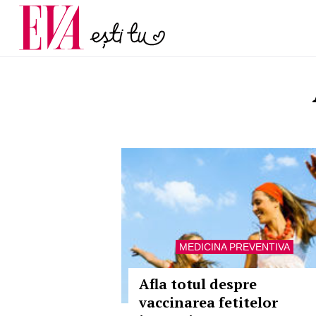
și 60 de ani. De ce te t
Carieră
pe măsură ce înaintez
Actualitate
MEDICINA PREVENTIVA
Afla totul despre
vaccinarea fetitelor