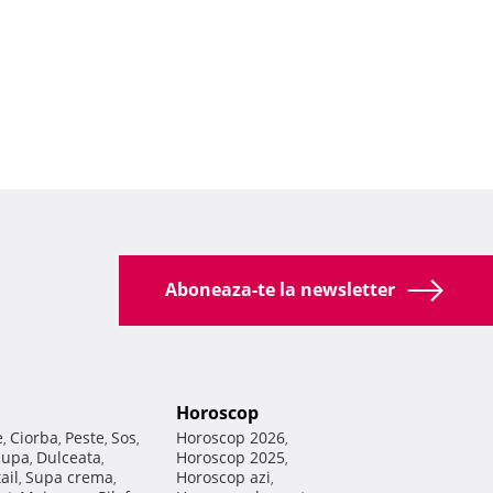
Aboneaza-te la newsletter
Horoscop
e
Ciorba
Peste
Sos
Horoscop 2026
,
,
,
,
,
Supa
Dulceata
Horoscop 2025
,
,
,
ail
Supa crema
Horoscop azi
,
,
,