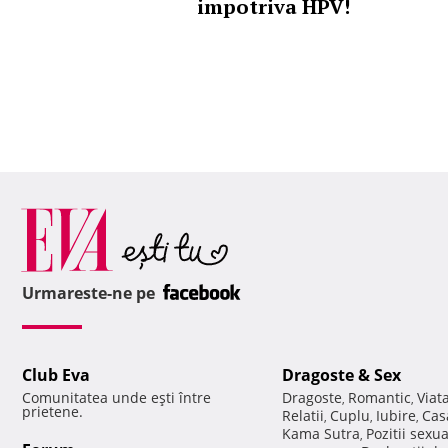
impotriva HPV!
Urmareste-ne pe
Club Eva
Dragoste & Sex
Comunitatea unde eşti între
Dragoste
Romantic
Viat
,
,
prietene.
Relatii
Cuplu
Iubire
Cas
,
,
,
Kama Sutra
Pozitii sexu
,