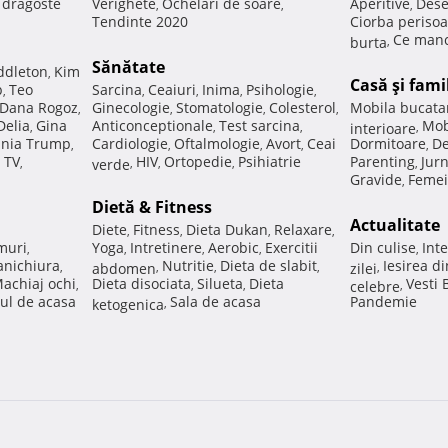
e dragoste
Verighete
Ochelari de soare
Aperitive
Dese
,
,
,
Tendinte 2020
Ciorba perisoa
Ce manc
burta
,
Sănătate
ddleton
Kim
,
Casă şi fami
p
Teo
Sarcina
Ceaiuri
Inima
Psihologie
,
,
,
,
,
Dana Rogoz
Ginecologie
Stomatologie
Colesterol
Mobila bucata
,
,
,
,
Delia
Gina
Anticonceptionale
Test sarcina
Mob
,
,
,
interioare
,
nia Trump
Cardiologie
Oftalmologie
Avort
Ceai
Dormitoare
De
,
,
,
,
,
 TV
HIV
Ortopedie
Psihiatrie
Parenting
Jur
,
verde
,
,
,
,
Gravide
Femei
,
Dietă & Fitness
Actualitate
Diete
Fitness
Dieta Dukan
Relaxare
,
,
,
,
muri
Yoga
Intretinere
Aerobic
Exercitii
Din culise
Inte
,
,
,
,
,
nichiura
Nutritie
Dieta de slabit
Iesirea d
,
abdomen
,
,
,
zilei
,
achiaj ochi
Dieta disociata
Silueta
Dieta
Vesti
,
,
,
celebre
,
ul de acasa
Sala de acasa
Pandemie
ketogenica
,