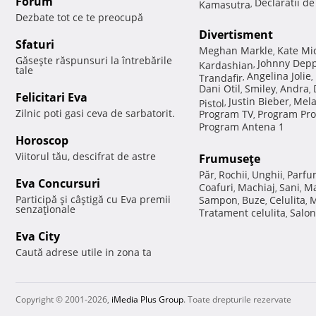
Forum
Declaratii d
Kamasutra
,
Dezbate tot ce te preocupă
Divertisment
Sfaturi
Meghan Markle
Kate Mi
,
Găseşte răspunsuri la întrebările
Johnny Dep
Kardashian
,
tale
Angelina Jolie
Trandafir
,
,
Dani Otil
Smiley
Andra
,
,
,
Felicitari Eva
Justin Bieber
Mela
Pistol
,
,
Zilnic poti gasi ceva de sarbatorit.
Program TV
Program Pro
,
Program Antena 1
Horoscop
Viitorul tău, descifrat de astre
Frumuseţe
Păr
Rochii
Unghii
Parfu
,
,
,
Eva Concursuri
Coafuri
Machiaj
Sani
Ma
,
,
,
Participă şi câştigă cu Eva premii
Sampon
Buze
Celulita
M
,
,
,
senzaţionale
Tratament celulita
Salon
,
Eva City
Caută adrese utile in zona ta
Copyright © 2001-2026,
iMedia Plus Group
. Toate drepturile rezervate