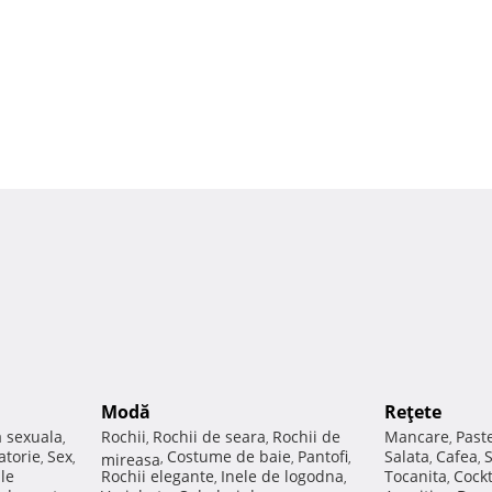
Modă
Reţete
a sexuala
Rochii
Rochii de seara
Rochii de
Mancare
Past
,
,
,
,
atorie
Sex
Costume de baie
Pantofi
Salata
Cafea
,
,
mireasa
,
,
,
,
,
ale
Rochii elegante
Inele de logodna
Tocanita
Cockt
,
,
,