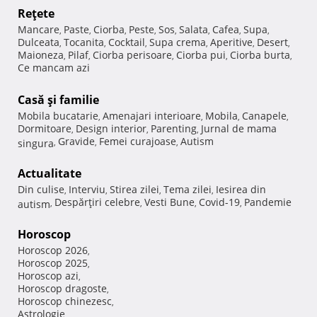
Reţete
Mancare
Paste
Ciorba
Peste
Sos
Salata
Cafea
Supa
,
,
,
,
,
,
,
,
Dulceata
Tocanita
Cocktail
Supa crema
Aperitive
Desert
,
,
,
,
,
,
Maioneza
Pilaf
Ciorba perisoare
Ciorba pui
Ciorba burta
,
,
,
,
,
Ce mancam azi
Casă şi familie
Mobila bucatarie
Amenajari interioare
Mobila
Canapele
,
,
,
,
Dormitoare
Design interior
Parenting
Jurnal de mama
,
,
,
Gravide
Femei curajoase
Autism
singura
,
,
,
Actualitate
Din culise
Interviu
Stirea zilei
Tema zilei
Iesirea din
,
,
,
,
Despărţiri celebre
Vesti Bune
Covid-19
Pandemie
autism
,
,
,
,
Horoscop
Horoscop 2026
,
Horoscop 2025
,
Horoscop azi
,
Horoscop dragoste
,
Horoscop chinezesc
,
Astrologie
,