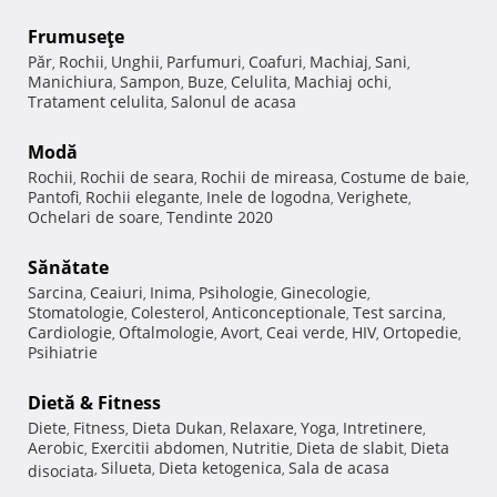
Frumuseţe
Păr
Rochii
Unghii
Parfumuri
Coafuri
Machiaj
Sani
,
,
,
,
,
,
,
Manichiura
Sampon
Buze
Celulita
Machiaj ochi
,
,
,
,
,
Tratament celulita
Salonul de acasa
,
Modă
Rochii
Rochii de seara
Rochii de mireasa
Costume de baie
,
,
,
,
Pantofi
Rochii elegante
Inele de logodna
Verighete
,
,
,
,
Ochelari de soare
Tendinte 2020
,
Sănătate
Sarcina
Ceaiuri
Inima
Psihologie
Ginecologie
,
,
,
,
,
Stomatologie
Colesterol
Anticonceptionale
Test sarcina
,
,
,
,
Cardiologie
Oftalmologie
Avort
Ceai verde
HIV
Ortopedie
,
,
,
,
,
,
Psihiatrie
Dietă & Fitness
Diete
Fitness
Dieta Dukan
Relaxare
Yoga
Intretinere
,
,
,
,
,
,
Aerobic
Exercitii abdomen
Nutritie
Dieta de slabit
Dieta
,
,
,
,
Silueta
Dieta ketogenica
Sala de acasa
disociata
,
,
,