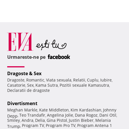
Urmareste-ne pe
Dragoste & Sex
Dragoste
Romantic
Viata sexuala
Relatii
Cuplu
Iubire
,
,
,
,
,
,
Casatorie
Sex
Kama Sutra
Pozitii sexuale Kamasutra
,
,
,
,
Declaratii de dragoste
Divertisment
Meghan Markle
Kate Middleton
Kim Kardashian
Johnny
,
,
,
Teo Trandafir
Angelina Jolie
Dana Rogoz
Dani Otil
Depp
,
,
,
,
,
Smiley
Andra
Delia
Gina Pistol
Justin Bieber
Melania
,
,
,
,
,
Program TV
Program Pro TV
Program Antena 1
Trump
,
,
,