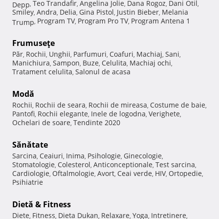
Teo Trandafir
Angelina Jolie
Dana Rogoz
Dani Otil
Depp
,
,
,
,
,
Smiley
Andra
Delia
Gina Pistol
Justin Bieber
Melania
,
,
,
,
,
Program TV
Program Pro TV
Program Antena 1
Trump
,
,
,
Frumuseţe
Păr
Rochii
Unghii
Parfumuri
Coafuri
Machiaj
Sani
,
,
,
,
,
,
,
Manichiura
Sampon
Buze
Celulita
Machiaj ochi
,
,
,
,
,
Tratament celulita
Salonul de acasa
,
Modă
Rochii
Rochii de seara
Rochii de mireasa
Costume de baie
,
,
,
,
Pantofi
Rochii elegante
Inele de logodna
Verighete
,
,
,
,
Ochelari de soare
Tendinte 2020
,
Sănătate
Sarcina
Ceaiuri
Inima
Psihologie
Ginecologie
,
,
,
,
,
Stomatologie
Colesterol
Anticonceptionale
Test sarcina
,
,
,
,
Cardiologie
Oftalmologie
Avort
Ceai verde
HIV
Ortopedie
,
,
,
,
,
,
Psihiatrie
Dietă & Fitness
Diete
Fitness
Dieta Dukan
Relaxare
Yoga
Intretinere
,
,
,
,
,
,