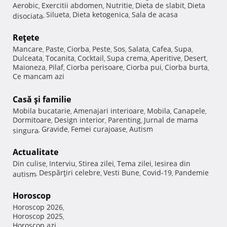
Aerobic
Exercitii abdomen
Nutritie
Dieta de slabit
Dieta
,
,
,
,
Silueta
Dieta ketogenica
Sala de acasa
disociata
,
,
,
Reţete
Mancare
Paste
Ciorba
Peste
Sos
Salata
Cafea
Supa
,
,
,
,
,
,
,
,
Dulceata
Tocanita
Cocktail
Supa crema
Aperitive
Desert
,
,
,
,
,
,
Maioneza
Pilaf
Ciorba perisoare
Ciorba pui
Ciorba burta
,
,
,
,
,
Ce mancam azi
Casă şi familie
Mobila bucatarie
Amenajari interioare
Mobila
Canapele
,
,
,
,
Dormitoare
Design interior
Parenting
Jurnal de mama
,
,
,
Gravide
Femei curajoase
Autism
singura
,
,
,
Actualitate
Din culise
Interviu
Stirea zilei
Tema zilei
Iesirea din
,
,
,
,
Despărţiri celebre
Vesti Bune
Covid-19
Pandemie
autism
,
,
,
,
Horoscop
Horoscop 2026
,
Horoscop 2025
,
Horoscop azi
,