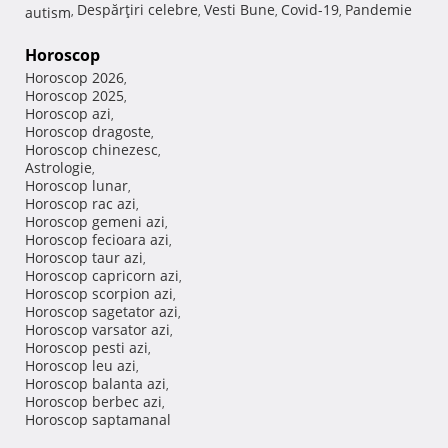
Despărţiri celebre
Vesti Bune
Covid-19
Pandemie
autism
,
,
,
,
Horoscop
Horoscop 2026
,
Horoscop 2025
,
Horoscop azi
,
Horoscop dragoste
,
Horoscop chinezesc
,
Astrologie
,
Horoscop lunar
,
Horoscop rac azi
,
Horoscop gemeni azi
,
Horoscop fecioara azi
,
Horoscop taur azi
,
Horoscop capricorn azi
,
Horoscop scorpion azi
,
Horoscop sagetator azi
,
Horoscop varsator azi
,
Horoscop pesti azi
,
Horoscop leu azi
,
Horoscop balanta azi
,
Horoscop berbec azi
,
Horoscop saptamanal