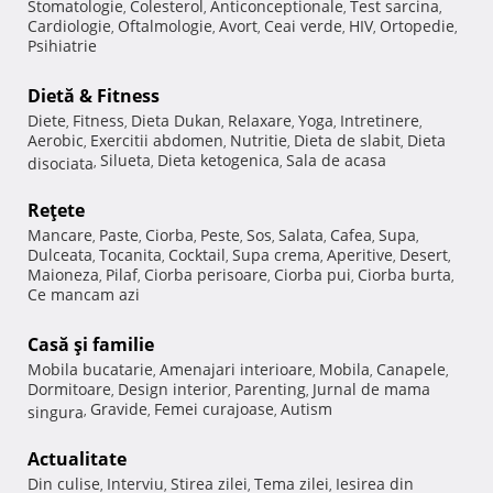
Stomatologie
Colesterol
Anticonceptionale
Test sarcina
,
,
,
,
Cardiologie
Oftalmologie
Avort
Ceai verde
HIV
Ortopedie
,
,
,
,
,
,
Psihiatrie
Dietă & Fitness
Diete
Fitness
Dieta Dukan
Relaxare
Yoga
Intretinere
,
,
,
,
,
,
Aerobic
Exercitii abdomen
Nutritie
Dieta de slabit
Dieta
,
,
,
,
Silueta
Dieta ketogenica
Sala de acasa
disociata
,
,
,
Reţete
Mancare
Paste
Ciorba
Peste
Sos
Salata
Cafea
Supa
,
,
,
,
,
,
,
,
Dulceata
Tocanita
Cocktail
Supa crema
Aperitive
Desert
,
,
,
,
,
,
Maioneza
Pilaf
Ciorba perisoare
Ciorba pui
Ciorba burta
,
,
,
,
,
Ce mancam azi
Casă şi familie
Mobila bucatarie
Amenajari interioare
Mobila
Canapele
,
,
,
,
Dormitoare
Design interior
Parenting
Jurnal de mama
,
,
,
Gravide
Femei curajoase
Autism
singura
,
,
,
Actualitate
Din culise
Interviu
Stirea zilei
Tema zilei
Iesirea din
,
,
,
,