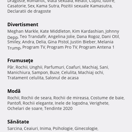
Dragoste
Romantic
Viata sexuala
Relatii
Cuplu
Iubire
,
,
,
,
,
,
Casatorie
Sex
Kama Sutra
Pozitii sexuale Kamasutra
,
,
,
,
Declaratii de dragoste
Divertisment
Meghan Markle
Kate Middleton
Kim Kardashian
Johnny
,
,
,
Teo Trandafir
Angelina Jolie
Dana Rogoz
Dani Otil
Depp
,
,
,
,
,
Smiley
Andra
Delia
Gina Pistol
Justin Bieber
Melania
,
,
,
,
,
Program TV
Program Pro TV
Program Antena 1
Trump
,
,
,
Frumuseţe
Păr
Rochii
Unghii
Parfumuri
Coafuri
Machiaj
Sani
,
,
,
,
,
,
,
Manichiura
Sampon
Buze
Celulita
Machiaj ochi
,
,
,
,
,
Tratament celulita
Salonul de acasa
,
Modă
Rochii
Rochii de seara
Rochii de mireasa
Costume de baie
,
,
,
,
Pantofi
Rochii elegante
Inele de logodna
Verighete
,
,
,
,
Ochelari de soare
Tendinte 2020
,
Sănătate
Sarcina
Ceaiuri
Inima
Psihologie
Ginecologie
,
,
,
,
,