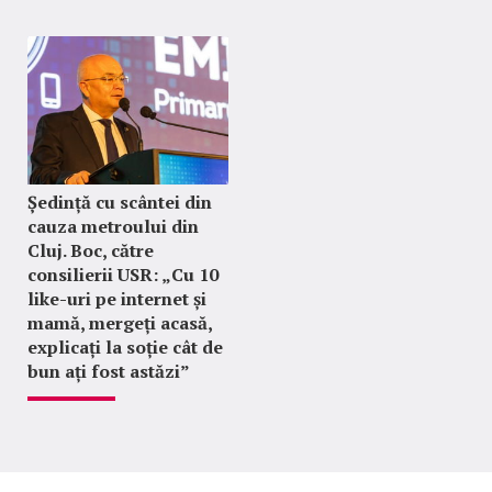
Ședință cu scântei din
cauza metroului din
Cluj. Boc, către
consilierii USR: „Cu 10
like-uri pe internet și
mamă, mergeți acasă,
explicați la soție cât de
bun ați fost astăzi”