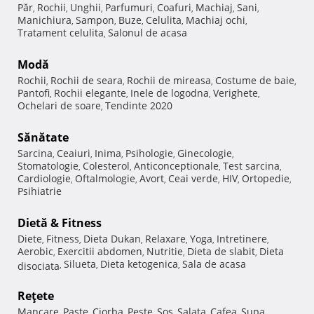
Păr
Rochii
Unghii
Parfumuri
Coafuri
Machiaj
Sani
,
,
,
,
,
,
,
Manichiura
Sampon
Buze
Celulita
Machiaj ochi
,
,
,
,
,
Tratament celulita
Salonul de acasa
,
Modă
Rochii
Rochii de seara
Rochii de mireasa
Costume de baie
,
,
,
,
Pantofi
Rochii elegante
Inele de logodna
Verighete
,
,
,
,
Ochelari de soare
Tendinte 2020
,
Sănătate
Sarcina
Ceaiuri
Inima
Psihologie
Ginecologie
,
,
,
,
,
Stomatologie
Colesterol
Anticonceptionale
Test sarcina
,
,
,
,
Cardiologie
Oftalmologie
Avort
Ceai verde
HIV
Ortopedie
,
,
,
,
,
,
Psihiatrie
Dietă & Fitness
Diete
Fitness
Dieta Dukan
Relaxare
Yoga
Intretinere
,
,
,
,
,
,
Aerobic
Exercitii abdomen
Nutritie
Dieta de slabit
Dieta
,
,
,
,
Silueta
Dieta ketogenica
Sala de acasa
disociata
,
,
,
Reţete
Mancare
Paste
Ciorba
Peste
Sos
Salata
Cafea
Supa
,
,
,
,
,
,
,
,