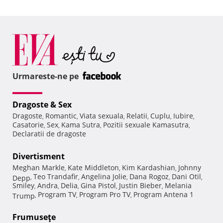
Urmareste-ne pe
Dragoste & Sex
Dragoste
Romantic
Viata sexuala
Relatii
Cuplu
Iubire
,
,
,
,
,
,
Casatorie
Sex
Kama Sutra
Pozitii sexuale Kamasutra
,
,
,
,
Declaratii de dragoste
Divertisment
Meghan Markle
Kate Middleton
Kim Kardashian
Johnny
,
,
,
Teo Trandafir
Angelina Jolie
Dana Rogoz
Dani Otil
Depp
,
,
,
,
,
Smiley
Andra
Delia
Gina Pistol
Justin Bieber
Melania
,
,
,
,
,
Program TV
Program Pro TV
Program Antena 1
Trump
,
,
,
Frumuseţe