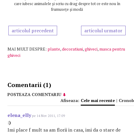
care iubesc animalele și scriu cu drag despre tot ce este nou în
frumusețe și modă
articolul precedent
articolul urmator
MAI MULT DESPRE:
plante
,
decoratiuni
,
ghiveci
,
masca pentru
ghiveci
Comentarii (1)
POSTEAZA COMENTARIU
Afiseaza:
Cele mai recente
|
Cronol
elena_elly
pe 14 Nov 2011, 17:09
:)
Imi place f mult sa am florii in casa, imi da o stare de