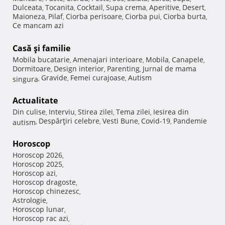
Dulceata
Tocanita
Cocktail
Supa crema
Aperitive
Desert
,
,
,
,
,
,
Maioneza
Pilaf
Ciorba perisoare
Ciorba pui
Ciorba burta
,
,
,
,
,
Ce mancam azi
Casă şi familie
Mobila bucatarie
Amenajari interioare
Mobila
Canapele
,
,
,
,
Dormitoare
Design interior
Parenting
Jurnal de mama
,
,
,
Gravide
Femei curajoase
Autism
singura
,
,
,
Actualitate
Din culise
Interviu
Stirea zilei
Tema zilei
Iesirea din
,
,
,
,
Despărţiri celebre
Vesti Bune
Covid-19
Pandemie
autism
,
,
,
,
Horoscop
Horoscop 2026
,
Horoscop 2025
,
Horoscop azi
,
Horoscop dragoste
,
Horoscop chinezesc
,
Astrologie
,
Horoscop lunar
,
Horoscop rac azi
,