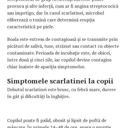
provoca și alte infecții, cum ar fi angina streptococică
sau impetigo, dar în cazul scarlatinei, microbul
eliberează o toxină care determină erupția
caracteristică pe piele.
Boala este extrem de contagioasă și se transmite prin
picături de salivă, tuse, strănut sau contact cu obiecte
contaminate. Perioada de incubație este, de obicei,
între două și cinci zile, iar copilul devine contagios
chiar înainte de apariția simptomelor.
Simptomele scarlatinei la copii
Debutul scarlatinei este brusc, cu febră mare, durere
în gât și dificultăți la înghițire.
Copilul poate fi palid, obosit și lipsit de poftă de
mâncare. În primele 24–48 de ore, apare o erupție