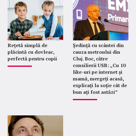
Rețetă simplă de
Ședință cu scântei din
plăcintă cu dovleac,
cauza metroului din
perfectă pentru copii
Cluj. Boc, către
consilierii USR: „Cu 10
like-uri pe internet și
mamă, mergeți acasă,
explicați la soție cât de
bun ați fost astăzi”