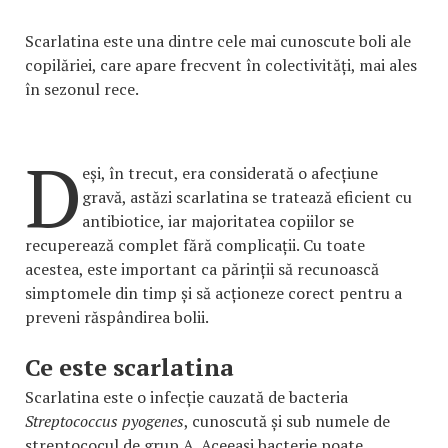
Scarlatina este una dintre cele mai cunoscute boli ale
copilăriei, care apare frecvent în colectivități, mai ales
în sezonul rece.
D
eși, în trecut, era considerată o afecțiune
gravă, astăzi scarlatina se tratează eficient cu
antibiotice, iar majoritatea copiilor se
recuperează complet fără complicații. Cu toate
acestea, este important ca părinții să recunoască
simptomele din timp și să acționeze corect pentru a
preveni răspândirea bolii.
Ce este scarlatina
Scarlatina este o infecție cauzată de bacteria
Streptococcus pyogenes
, cunoscută și sub numele de
streptococul de grup A. Aceeași bacterie poate