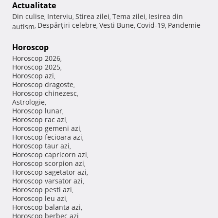
Actualitate
Din culise
Interviu
Stirea zilei
Tema zilei
Iesirea din
,
,
,
,
Despărţiri celebre
Vesti Bune
Covid-19
Pandemie
autism
,
,
,
,
Horoscop
Horoscop 2026
,
Horoscop 2025
,
Horoscop azi
,
Horoscop dragoste
,
Horoscop chinezesc
,
Astrologie
,
Horoscop lunar
,
Horoscop rac azi
,
Horoscop gemeni azi
,
Horoscop fecioara azi
,
Horoscop taur azi
,
Horoscop capricorn azi
,
Horoscop scorpion azi
,
Horoscop sagetator azi
,
Horoscop varsator azi
,
Horoscop pesti azi
,
Horoscop leu azi
,
Horoscop balanta azi
,
Horoscop berbec azi
,