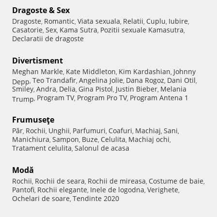
Dragoste & Sex
Dragoste
Romantic
Viata sexuala
Relatii
Cuplu
Iubire
,
,
,
,
,
,
Casatorie
Sex
Kama Sutra
Pozitii sexuale Kamasutra
,
,
,
,
Declaratii de dragoste
Divertisment
Meghan Markle
Kate Middleton
Kim Kardashian
Johnny
,
,
,
Teo Trandafir
Angelina Jolie
Dana Rogoz
Dani Otil
Depp
,
,
,
,
,
Smiley
Andra
Delia
Gina Pistol
Justin Bieber
Melania
,
,
,
,
,
Program TV
Program Pro TV
Program Antena 1
Trump
,
,
,
Frumuseţe
Păr
Rochii
Unghii
Parfumuri
Coafuri
Machiaj
Sani
,
,
,
,
,
,
,
Manichiura
Sampon
Buze
Celulita
Machiaj ochi
,
,
,
,
,
Tratament celulita
Salonul de acasa
,
Modă
Rochii
Rochii de seara
Rochii de mireasa
Costume de baie
,
,
,
,
Pantofi
Rochii elegante
Inele de logodna
Verighete
,
,
,
,
Ochelari de soare
Tendinte 2020
,