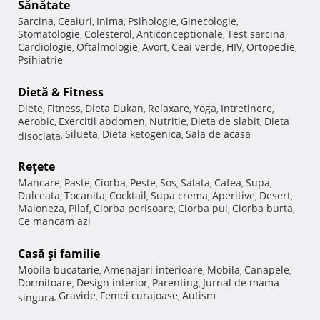
Sănătate
Sarcina
Ceaiuri
Inima
Psihologie
Ginecologie
,
,
,
,
,
Stomatologie
Colesterol
Anticonceptionale
Test sarcina
,
,
,
,
Cardiologie
Oftalmologie
Avort
Ceai verde
HIV
Ortopedie
,
,
,
,
,
,
Psihiatrie
Dietă & Fitness
Diete
Fitness
Dieta Dukan
Relaxare
Yoga
Intretinere
,
,
,
,
,
,
Aerobic
Exercitii abdomen
Nutritie
Dieta de slabit
Dieta
,
,
,
,
Silueta
Dieta ketogenica
Sala de acasa
disociata
,
,
,
Reţete
Mancare
Paste
Ciorba
Peste
Sos
Salata
Cafea
Supa
,
,
,
,
,
,
,
,
Dulceata
Tocanita
Cocktail
Supa crema
Aperitive
Desert
,
,
,
,
,
,
Maioneza
Pilaf
Ciorba perisoare
Ciorba pui
Ciorba burta
,
,
,
,
,
Ce mancam azi
Casă şi familie
Mobila bucatarie
Amenajari interioare
Mobila
Canapele
,
,
,
,
Dormitoare
Design interior
Parenting
Jurnal de mama
,
,
,
Gravide
Femei curajoase
Autism
singura
,
,
,