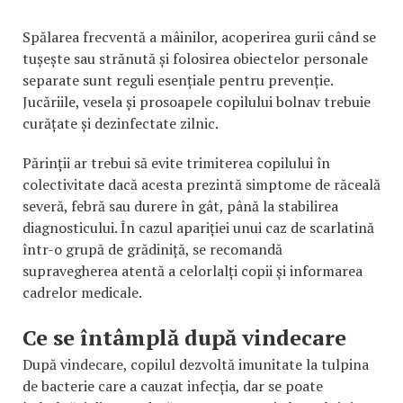
Spălarea frecventă a mâinilor, acoperirea gurii când se
tușește sau strănută și folosirea obiectelor personale
separate sunt reguli esențiale pentru prevenție.
Jucăriile, vesela și prosoapele copilului bolnav trebuie
curățate și dezinfectate zilnic.
Părinții ar trebui să evite trimiterea copilului în
colectivitate dacă acesta prezintă simptome de răceală
severă, febră sau durere în gât, până la stabilirea
diagnosticului. În cazul apariției unui caz de scarlatină
într-o grupă de grădiniță, se recomandă
supravegherea atentă a celorlalți copii și informarea
cadrelor medicale.
Ce se întâmplă după vindecare
După vindecare, copilul dezvoltă imunitate la tulpina
de bacterie care a cauzat infecția, dar se poate