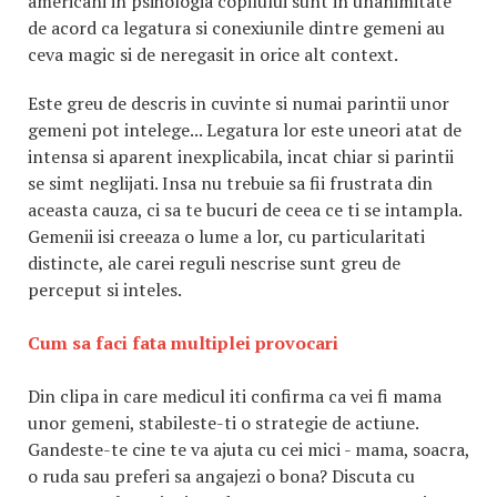
americani in psihologia copilului sunt in unanimitate
de acord ca legatura si conexiunile dintre gemeni au
ceva magic si de neregasit in orice alt context.
Este greu de descris in cuvinte si numai parintii unor
gemeni pot intelege... Legatura lor este uneori atat de
intensa si aparent inexplicabila, incat chiar si parintii
se simt neglijati. Insa nu trebuie sa fii frustrata din
aceasta cauza, ci sa te bucuri de ceea ce ti se intampla.
Gemenii isi creeaza o lume a lor, cu particularitati
distincte, ale carei reguli nescrise sunt greu de
perceput si inteles.
Cum sa faci fata multiplei provocari
Din clipa in care medicul iti confirma ca vei fi mama
unor gemeni, stabileste-ti o strategie de actiune.
Gandeste-te cine te va ajuta cu cei mici - mama, soacra,
o ruda sau preferi sa angajezi o bona? Discuta cu