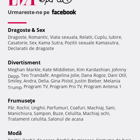
Urmareste-ne pe
Dragoste & Sex
Dragoste
Romantic
Viata sexuala
Relatii
Cuplu
Iubire
,
,
,
,
,
,
Casatorie
Sex
Kama Sutra
Pozitii sexuale Kamasutra
,
,
,
,
Declaratii de dragoste
Divertisment
Meghan Markle
Kate Middleton
Kim Kardashian
Johnny
,
,
,
Teo Trandafir
Angelina Jolie
Dana Rogoz
Dani Otil
Depp
,
,
,
,
,
Smiley
Andra
Delia
Gina Pistol
Justin Bieber
Melania
,
,
,
,
,
Program TV
Program Pro TV
Program Antena 1
Trump
,
,
,
Frumuseţe
Păr
Rochii
Unghii
Parfumuri
Coafuri
Machiaj
Sani
,
,
,
,
,
,
,
Manichiura
Sampon
Buze
Celulita
Machiaj ochi
,
,
,
,
,
Tratament celulita
Salonul de acasa
,
Modă