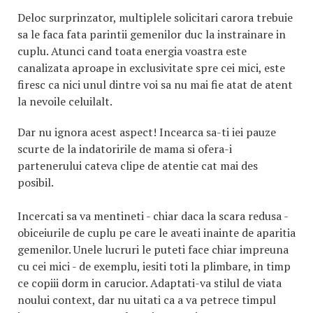
Deloc surprinzator, multiplele solicitari carora trebuie
sa le faca fata parintii gemenilor duc la instrainare in
cuplu. Atunci cand toata energia voastra este
canalizata aproape in exclusivitate spre cei mici, este
firesc ca nici unul dintre voi sa nu mai fie atat de atent
la nevoile celuilalt.
Dar nu ignora acest aspect! Incearca sa-ti iei pauze
scurte de la indatoririle de mama si ofera-i
partenerului cateva clipe de atentie cat mai des
posibil.
Incercati sa va mentineti - chiar daca la scara redusa -
obiceiurile de cuplu pe care le aveati inainte de aparitia
gemenilor. Unele lucruri le puteti face chiar impreuna
cu cei mici - de exemplu, iesiti toti la plimbare, in timp
ce copiii dorm in carucior. Adaptati-va stilul de viata
noului context, dar nu uitati ca a va petrece timpul