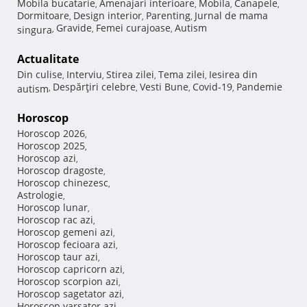
Mobila bucatarie
Amenajari interioare
Mobila
Canapele
,
,
,
,
Dormitoare
Design interior
Parenting
Jurnal de mama
,
,
,
Gravide
Femei curajoase
Autism
singura
,
,
,
Actualitate
Din culise
Interviu
Stirea zilei
Tema zilei
Iesirea din
,
,
,
,
Despărţiri celebre
Vesti Bune
Covid-19
Pandemie
autism
,
,
,
,
Horoscop
Horoscop 2026
,
Horoscop 2025
,
Horoscop azi
,
Horoscop dragoste
,
Horoscop chinezesc
,
Astrologie
,
Horoscop lunar
,
Horoscop rac azi
,
Horoscop gemeni azi
,
Horoscop fecioara azi
,
Horoscop taur azi
,
Horoscop capricorn azi
,
Horoscop scorpion azi
,
Horoscop sagetator azi
,
Horoscop varsator azi
,