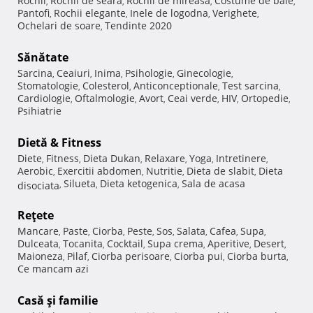
Rochii
Rochii de seara
Rochii de mireasa
Costume de baie
,
,
,
,
Pantofi
Rochii elegante
Inele de logodna
Verighete
,
,
,
,
Ochelari de soare
Tendinte 2020
,
Sănătate
Sarcina
Ceaiuri
Inima
Psihologie
Ginecologie
,
,
,
,
,
Stomatologie
Colesterol
Anticonceptionale
Test sarcina
,
,
,
,
Cardiologie
Oftalmologie
Avort
Ceai verde
HIV
Ortopedie
,
,
,
,
,
,
Psihiatrie
Dietă & Fitness
Diete
Fitness
Dieta Dukan
Relaxare
Yoga
Intretinere
,
,
,
,
,
,
Aerobic
Exercitii abdomen
Nutritie
Dieta de slabit
Dieta
,
,
,
,
Silueta
Dieta ketogenica
Sala de acasa
disociata
,
,
,
Reţete
Mancare
Paste
Ciorba
Peste
Sos
Salata
Cafea
Supa
,
,
,
,
,
,
,
,
Dulceata
Tocanita
Cocktail
Supa crema
Aperitive
Desert
,
,
,
,
,
,
Maioneza
Pilaf
Ciorba perisoare
Ciorba pui
Ciorba burta
,
,
,
,
,
Ce mancam azi
Casă şi familie