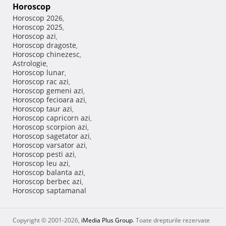
Horoscop
Horoscop 2026
,
Horoscop 2025
,
Horoscop azi
,
Horoscop dragoste
,
Horoscop chinezesc
,
Astrologie
,
Horoscop lunar
,
Horoscop rac azi
,
Horoscop gemeni azi
,
Horoscop fecioara azi
,
Horoscop taur azi
,
Horoscop capricorn azi
,
Horoscop scorpion azi
,
Horoscop sagetator azi
,
Horoscop varsator azi
,
Horoscop pesti azi
,
Horoscop leu azi
,
Horoscop balanta azi
,
Horoscop berbec azi
,
Horoscop saptamanal
Copyright © 2001-2026,
iMedia Plus Group
. Toate drepturile rezervate