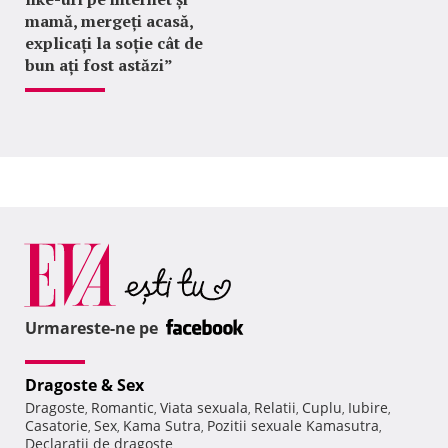
mamă, mergeți acasă,
explicați la soție cât de
bun ați fost astăzi”
Urmareste-ne pe
Dragoste & Sex
Dragoste
Romantic
Viata sexuala
Relatii
Cuplu
Iubire
,
,
,
,
,
,
Casatorie
Sex
Kama Sutra
Pozitii sexuale Kamasutra
,
,
,
,
Declaratii de dragoste