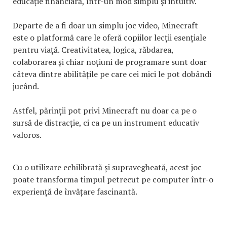
educație financiară, într-un mod simplu și intuitiv.
Departe de a fi doar un simplu joc video, Minecraft
este o platformă care le oferă copiilor lecții esențiale
pentru viață. Creativitatea, logica, răbdarea,
colaborarea și chiar noțiuni de programare sunt doar
câteva dintre abilitățile pe care cei mici le pot dobândi
jucând.
Astfel, părinții pot privi Minecraft nu doar ca pe o
sursă de distracție, ci ca pe un instrument educativ
valoros.
Cu o utilizare echilibrată și supravegheată, acest joc
poate transforma timpul petrecut pe computer într-o
experiență de învățare fascinantă.