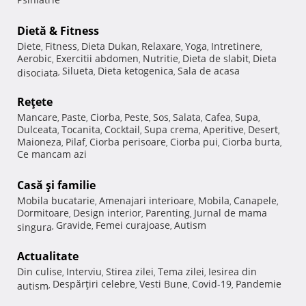
Dietă & Fitness
Diete
Fitness
Dieta Dukan
Relaxare
Yoga
Intretinere
,
,
,
,
,
,
Aerobic
Exercitii abdomen
Nutritie
Dieta de slabit
Dieta
,
,
,
,
Silueta
Dieta ketogenica
Sala de acasa
disociata
,
,
,
Reţete
Mancare
Paste
Ciorba
Peste
Sos
Salata
Cafea
Supa
,
,
,
,
,
,
,
,
Dulceata
Tocanita
Cocktail
Supa crema
Aperitive
Desert
,
,
,
,
,
,
Maioneza
Pilaf
Ciorba perisoare
Ciorba pui
Ciorba burta
,
,
,
,
,
Ce mancam azi
Casă şi familie
Mobila bucatarie
Amenajari interioare
Mobila
Canapele
,
,
,
,
Dormitoare
Design interior
Parenting
Jurnal de mama
,
,
,
Gravide
Femei curajoase
Autism
singura
,
,
,
Actualitate
Din culise
Interviu
Stirea zilei
Tema zilei
Iesirea din
,
,
,
,
Despărţiri celebre
Vesti Bune
Covid-19
Pandemie
autism
,
,
,
,