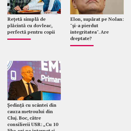
Rețetă simplă de
Elon, supărat pe Nolan:
plăcintă cu dovleac,
"şi-a pierdut
perfectă pentru copii
integritatea". Are
dreptate?
Ședință cu scântei din
cauza metroului din
Cluj. Boc, către
consilierii USR: „Cu 10
like-uri pe internet și