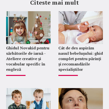
Citeste mai mult
Ghidul Novakid pentru
Cât de des aspirăm
sărbătorile de iarnă -
nasul bebelușului: ghid
Ateliere creative și
complet pentru părinți
vocabular specific în
și recomandările
engleză
specialiștilor