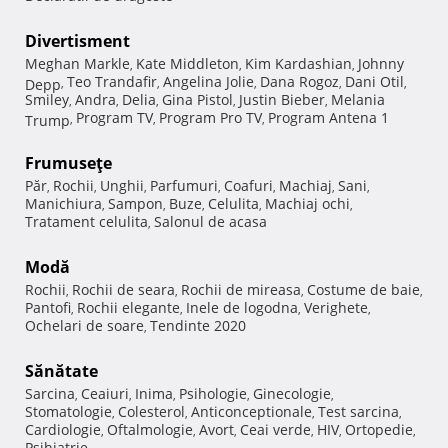
Divertisment
Meghan Markle
Kate Middleton
Kim Kardashian
Johnny
,
,
,
Teo Trandafir
Angelina Jolie
Dana Rogoz
Dani Otil
Depp
,
,
,
,
,
Smiley
Andra
Delia
Gina Pistol
Justin Bieber
Melania
,
,
,
,
,
Program TV
Program Pro TV
Program Antena 1
Trump
,
,
,
Frumuseţe
Păr
Rochii
Unghii
Parfumuri
Coafuri
Machiaj
Sani
,
,
,
,
,
,
,
Manichiura
Sampon
Buze
Celulita
Machiaj ochi
,
,
,
,
,
Tratament celulita
Salonul de acasa
,
Modă
Rochii
Rochii de seara
Rochii de mireasa
Costume de baie
,
,
,
,
Pantofi
Rochii elegante
Inele de logodna
Verighete
,
,
,
,
Ochelari de soare
Tendinte 2020
,
Sănătate
Sarcina
Ceaiuri
Inima
Psihologie
Ginecologie
,
,
,
,
,
Stomatologie
Colesterol
Anticonceptionale
Test sarcina
,
,
,
,
Cardiologie
Oftalmologie
Avort
Ceai verde
HIV
Ortopedie
,
,
,
,
,
,
Psihiatrie