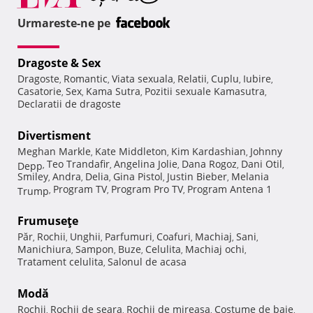
Urmareste-ne pe
Dragoste & Sex
Dragoste
Romantic
Viata sexuala
Relatii
Cuplu
Iubire
,
,
,
,
,
,
Casatorie
Sex
Kama Sutra
Pozitii sexuale Kamasutra
,
,
,
,
Declaratii de dragoste
Divertisment
Meghan Markle
Kate Middleton
Kim Kardashian
Johnny
,
,
,
Teo Trandafir
Angelina Jolie
Dana Rogoz
Dani Otil
Depp
,
,
,
,
,
Smiley
Andra
Delia
Gina Pistol
Justin Bieber
Melania
,
,
,
,
,
Program TV
Program Pro TV
Program Antena 1
Trump
,
,
,
Frumuseţe
Păr
Rochii
Unghii
Parfumuri
Coafuri
Machiaj
Sani
,
,
,
,
,
,
,
Manichiura
Sampon
Buze
Celulita
Machiaj ochi
,
,
,
,
,
Tratament celulita
Salonul de acasa
,
Modă
Rochii
Rochii de seara
Rochii de mireasa
Costume de baie
,
,
,
,