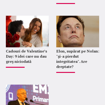
Cadouri de Valentine’s
Elon, supărat pe Nolan:
Day: 9 idei care nu dau
"şi-a pierdut
greș niciodată
integritatea". Are
dreptate?