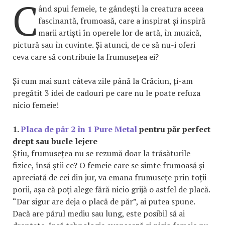
C
ând spui femeie, te gândești la creatura aceea
fascinantă, frumoasă, care a inspirat și inspiră
marii artiști în operele lor de artă, în muzică,
pictură sau în cuvinte. Și atunci, de ce să nu-i oferi
ceva care să contribuie la frumusețea ei?
Și cum mai sunt câteva zile până la Crăciun, ți-am
pregătit 3 idei de cadouri pe care nu le poate refuza
nicio femeie!
1.
Placa de păr 2 în 1 Pure Metal
pentru păr perfect
drept sau bucle lejere
Știu, frumusețea nu se rezumă doar la trăsăturile
fizice, însă știi ce? O femeie care se simte frumoasă și
apreciată de cei din jur, va emana frumusețe prin toții
porii, așa că poți alege fără nicio grijă o astfel de placă.
“Dar sigur are deja o placă de păr”, ai putea spune.
Dacă are părul mediu sau lung, este posibil să ai