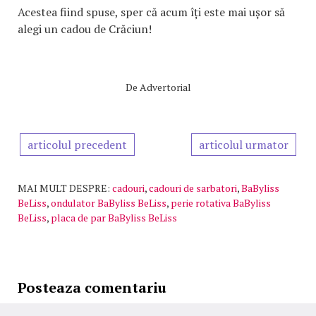
Acestea fiind spuse, sper că acum îți este mai ușor să
alegi un cadou de Crăciun!
De
Advertorial
articolul precedent
articolul urmator
MAI MULT DESPRE:
cadouri
,
cadouri de sarbatori
,
BaByliss
BeLiss
,
ondulator BaByliss BeLiss
,
perie rotativa BaByliss
BeLiss
,
placa de par BaByliss BeLiss
Posteaza comentariu