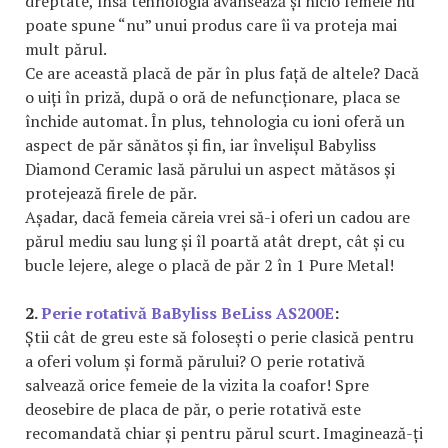
dreptate, însă tehnologia avansează și nicio femeie nu
poate spune “nu” unui produs care îi va proteja mai
mult părul.
Ce are această placă de păr în plus față de altele? Dacă
o uiți în priză, după o oră de nefuncționare, placa se
închide automat. În plus, tehnologia cu ioni oferă un
aspect de păr sănătos și fin, iar învelișul Babyliss
Diamond Ceramic lasă părului un aspect mătăsos și
protejează firele de păr.
Așadar, dacă femeia căreia vrei să-i oferi un cadou are
părul mediu sau lung și îl poartă atât drept, cât și cu
bucle lejere, alege o placă de păr 2 în 1 Pure Metal!
2.
Perie rotativă BaByliss BeLiss AS200E
:
Știi cât de greu este să folosești o perie clasică pentru
a oferi volum și formă părului? O perie rotativă
salvează orice femeie de la vizita la coafor! Spre
deosebire de placa de păr, o perie rotativă este
recomandată chiar și pentru părul scurt. Imaginează-ți