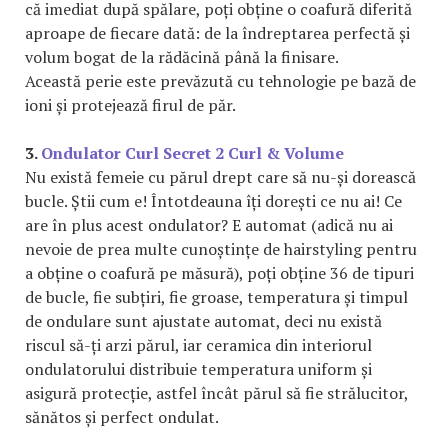
că imediat după spălare, poți obține o coafură diferită
aproape de fiecare dată: de la îndreptarea perfectă și
volum bogat de la rădăcină până la finisare.
Această perie este prevăzută cu tehnologie pe bază de
ioni și protejează firul de păr.
3.
Ondulator Curl Secret 2 Curl & Volume
Nu există femeie cu părul drept care să nu-și dorească
bucle. Știi cum e! Întotdeauna îți dorești ce nu ai! Ce
are în plus acest ondulator? E automat (adică nu ai
nevoie de prea multe cunoștințe de hairstyling pentru
a obține o coafură pe măsură), poți obține 36 de tipuri
de bucle, fie subțiri, fie groase, temperatura și timpul
de ondulare sunt ajustate automat, deci nu există
riscul să-ți arzi părul, iar ceramica din interiorul
ondulatorului distribuie temperatura uniform și
asigură protecție, astfel încât părul să fie strălucitor,
sănătos și perfect ondulat.