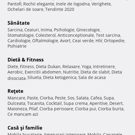
Pantofi
Rochii elegante
Inele de logodna
Verighete
,
,
,
,
Ochelari de soare
Tendinte 2020
,
Sănătate
Sarcina
Ceaiuri
Inima
Psihologie
Ginecologie
,
,
,
,
,
Stomatologie
Colesterol
Anticonceptionale
Test sarcina
,
,
,
,
Cardiologie
Oftalmologie
Avort
Ceai verde
HIV
Ortopedie
,
,
,
,
,
,
Psihiatrie
Dietă & Fitness
Diete
Fitness
Dieta Dukan
Relaxare
Yoga
Intretinere
,
,
,
,
,
,
Aerobic
Exercitii abdomen
Nutritie
Dieta de slabit
Dieta
,
,
,
,
Silueta
Dieta ketogenica
Sala de acasa
disociata
,
,
,
Reţete
Mancare
Paste
Ciorba
Peste
Sos
Salata
Cafea
Supa
,
,
,
,
,
,
,
,
Dulceata
Tocanita
Cocktail
Supa crema
Aperitive
Desert
,
,
,
,
,
,
Maioneza
Pilaf
Ciorba perisoare
Ciorba pui
Ciorba burta
,
,
,
,
,
Ce mancam azi
Casă şi familie
Mobila bucatarie
Amenajari interioare
Mobila
Canapele
,
,
,
,