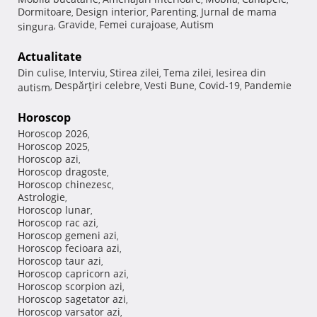
Dormitoare
Design interior
Parenting
Jurnal de mama
,
,
,
Gravide
Femei curajoase
Autism
singura
,
,
,
Actualitate
Din culise
Interviu
Stirea zilei
Tema zilei
Iesirea din
,
,
,
,
Despărţiri celebre
Vesti Bune
Covid-19
Pandemie
autism
,
,
,
,
Horoscop
Horoscop 2026
,
Horoscop 2025
,
Horoscop azi
,
Horoscop dragoste
,
Horoscop chinezesc
,
Astrologie
,
Horoscop lunar
,
Horoscop rac azi
,
Horoscop gemeni azi
,
Horoscop fecioara azi
,
Horoscop taur azi
,
Horoscop capricorn azi
,
Horoscop scorpion azi
,
Horoscop sagetator azi
,
Horoscop varsator azi
,