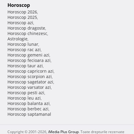
Horoscop
Horoscop 2026
,
Horoscop 2025
,
Horoscop azi
,
Horoscop dragoste
,
Horoscop chinezesc
,
Astrologie
,
Horoscop lunar
,
Horoscop rac azi
,
Horoscop gemeni azi
,
Horoscop fecioara azi
,
Horoscop taur azi
,
Horoscop capricorn azi
,
Horoscop scorpion azi
,
Horoscop sagetator azi
,
Horoscop varsator azi
,
Horoscop pesti azi
,
Horoscop leu azi
,
Horoscop balanta azi
,
Horoscop berbec azi
,
Horoscop saptamanal
Copyright © 2001-2026,
iMedia Plus Group
. Toate drepturile rezervate