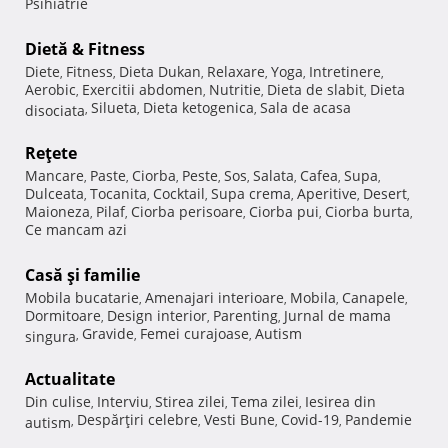
Psihiatrie
Dietă & Fitness
Diete
Fitness
Dieta Dukan
Relaxare
Yoga
Intretinere
,
,
,
,
,
,
Aerobic
Exercitii abdomen
Nutritie
Dieta de slabit
Dieta
,
,
,
,
Silueta
Dieta ketogenica
Sala de acasa
disociata
,
,
,
Reţete
Mancare
Paste
Ciorba
Peste
Sos
Salata
Cafea
Supa
,
,
,
,
,
,
,
,
Dulceata
Tocanita
Cocktail
Supa crema
Aperitive
Desert
,
,
,
,
,
,
Maioneza
Pilaf
Ciorba perisoare
Ciorba pui
Ciorba burta
,
,
,
,
,
Ce mancam azi
Casă şi familie
Mobila bucatarie
Amenajari interioare
Mobila
Canapele
,
,
,
,
Dormitoare
Design interior
Parenting
Jurnal de mama
,
,
,
Gravide
Femei curajoase
Autism
singura
,
,
,
Actualitate
Din culise
Interviu
Stirea zilei
Tema zilei
Iesirea din
,
,
,
,
Despărţiri celebre
Vesti Bune
Covid-19
Pandemie
autism
,
,
,
,