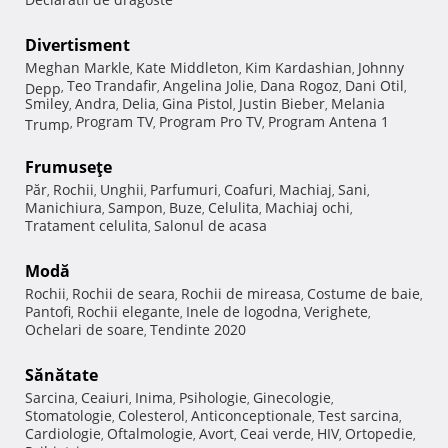
Divertisment
Meghan Markle
Kate Middleton
Kim Kardashian
Johnny
,
,
,
Teo Trandafir
Angelina Jolie
Dana Rogoz
Dani Otil
Depp
,
,
,
,
,
Smiley
Andra
Delia
Gina Pistol
Justin Bieber
Melania
,
,
,
,
,
Program TV
Program Pro TV
Program Antena 1
Trump
,
,
,
Frumuseţe
Păr
Rochii
Unghii
Parfumuri
Coafuri
Machiaj
Sani
,
,
,
,
,
,
,
Manichiura
Sampon
Buze
Celulita
Machiaj ochi
,
,
,
,
,
Tratament celulita
Salonul de acasa
,
Modă
Rochii
Rochii de seara
Rochii de mireasa
Costume de baie
,
,
,
,
Pantofi
Rochii elegante
Inele de logodna
Verighete
,
,
,
,
Ochelari de soare
Tendinte 2020
,
Sănătate
Sarcina
Ceaiuri
Inima
Psihologie
Ginecologie
,
,
,
,
,
Stomatologie
Colesterol
Anticonceptionale
Test sarcina
,
,
,
,
Cardiologie
Oftalmologie
Avort
Ceai verde
HIV
Ortopedie
,
,
,
,
,
,