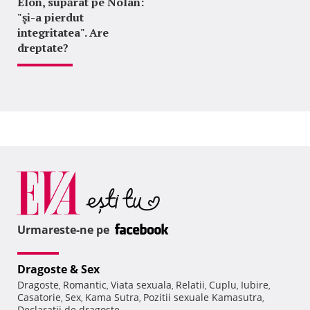
Elon, supărat pe Nolan:
"şi-a pierdut
integritatea". Are
dreptate?
Urmareste-ne pe
Dragoste & Sex
Dragoste
Romantic
Viata sexuala
Relatii
Cuplu
Iubire
,
,
,
,
,
,
Casatorie
Sex
Kama Sutra
Pozitii sexuale Kamasutra
,
,
,
,
Declaratii de dragoste