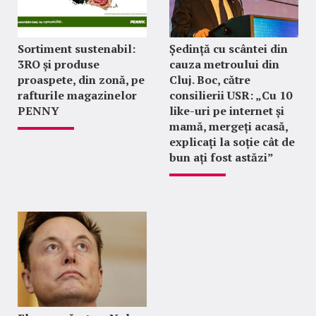
Sortiment sustenabil:
Ședință cu scântei din
3RO și produse
cauza metroului din
proaspete, din zonă, pe
Cluj. Boc, către
rafturile magazinelor
consilierii USR: „Cu 10
PENNY
like-uri pe internet și
mamă, mergeți acasă,
explicați la soție cât de
bun ați fost astăzi”