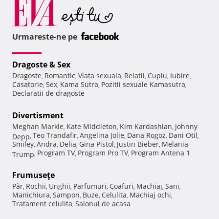
Urmareste-ne pe
Dragoste & Sex
Dragoste
Romantic
Viata sexuala
Relatii
Cuplu
Iubire
,
,
,
,
,
,
Casatorie
Sex
Kama Sutra
Pozitii sexuale Kamasutra
,
,
,
,
Declaratii de dragoste
Divertisment
Meghan Markle
Kate Middleton
Kim Kardashian
Johnny
,
,
,
Teo Trandafir
Angelina Jolie
Dana Rogoz
Dani Otil
Depp
,
,
,
,
,
Smiley
Andra
Delia
Gina Pistol
Justin Bieber
Melania
,
,
,
,
,
Program TV
Program Pro TV
Program Antena 1
Trump
,
,
,
Frumuseţe
Păr
Rochii
Unghii
Parfumuri
Coafuri
Machiaj
Sani
,
,
,
,
,
,
,
Manichiura
Sampon
Buze
Celulita
Machiaj ochi
,
,
,
,
,
Tratament celulita
Salonul de acasa
,