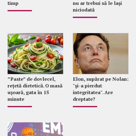
timp
nu ar trebui să le lași
niciodată
”Paste” de dovlecel,
Elon, supărat pe Nolan:
rețetă dietetică. O masă
"şi-a pierdut
ușoară, gata în 15
integritatea". Are
minute
dreptate?