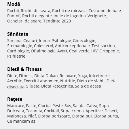
Modă
Rochii
Rochii de seara
Rochii de mireasa
Costume de baie
,
,
,
,
Pantofi
Rochii elegante
Inele de logodna
Verighete
,
,
,
,
Ochelari de soare
Tendinte 2020
,
Sănătate
Sarcina
Ceaiuri
Inima
Psihologie
Ginecologie
,
,
,
,
,
Stomatologie
Colesterol
Anticonceptionale
Test sarcina
,
,
,
,
Cardiologie
Oftalmologie
Avort
Ceai verde
HIV
Ortopedie
,
,
,
,
,
,
Psihiatrie
Dietă & Fitness
Diete
Fitness
Dieta Dukan
Relaxare
Yoga
Intretinere
,
,
,
,
,
,
Aerobic
Exercitii abdomen
Nutritie
Dieta de slabit
Dieta
,
,
,
,
Silueta
Dieta ketogenica
Sala de acasa
disociata
,
,
,
Reţete
Mancare
Paste
Ciorba
Peste
Sos
Salata
Cafea
Supa
,
,
,
,
,
,
,
,
Dulceata
Tocanita
Cocktail
Supa crema
Aperitive
Desert
,
,
,
,
,
,
Maioneza
Pilaf
Ciorba perisoare
Ciorba pui
Ciorba burta
,
,
,
,
,
Ce mancam azi