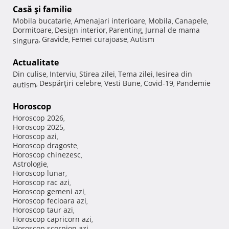
Casă şi familie
Mobila bucatarie
Amenajari interioare
Mobila
Canapele
,
,
,
,
Dormitoare
Design interior
Parenting
Jurnal de mama
,
,
,
Gravide
Femei curajoase
Autism
singura
,
,
,
Actualitate
Din culise
Interviu
Stirea zilei
Tema zilei
Iesirea din
,
,
,
,
Despărţiri celebre
Vesti Bune
Covid-19
Pandemie
autism
,
,
,
,
Horoscop
Horoscop 2026
,
Horoscop 2025
,
Horoscop azi
,
Horoscop dragoste
,
Horoscop chinezesc
,
Astrologie
,
Horoscop lunar
,
Horoscop rac azi
,
Horoscop gemeni azi
,
Horoscop fecioara azi
,
Horoscop taur azi
,
Horoscop capricorn azi
,
Horoscop scorpion azi
,