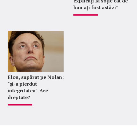
explicați la soție cât de
bun ați fost astăzi”
Elon, supărat pe Nolan:
"şi-a pierdut
integritatea". Are
dreptate?