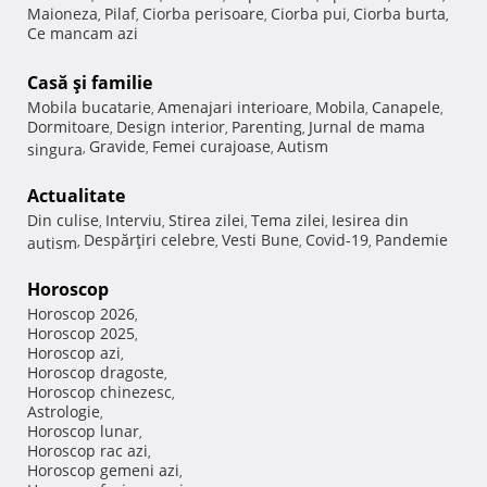
Maioneza
Pilaf
Ciorba perisoare
Ciorba pui
Ciorba burta
,
,
,
,
,
Ce mancam azi
Casă şi familie
Mobila bucatarie
Amenajari interioare
Mobila
Canapele
,
,
,
,
Dormitoare
Design interior
Parenting
Jurnal de mama
,
,
,
Gravide
Femei curajoase
Autism
singura
,
,
,
Actualitate
Din culise
Interviu
Stirea zilei
Tema zilei
Iesirea din
,
,
,
,
Despărţiri celebre
Vesti Bune
Covid-19
Pandemie
autism
,
,
,
,
Horoscop
Horoscop 2026
,
Horoscop 2025
,
Horoscop azi
,
Horoscop dragoste
,
Horoscop chinezesc
,
Astrologie
,
Horoscop lunar
,
Horoscop rac azi
,
Horoscop gemeni azi
,