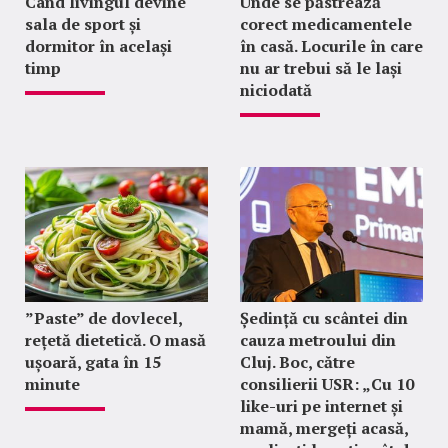
Când livingul devine
Unde se păstrează
sala de sport și
corect medicamentele
dormitor în același
în casă. Locurile în care
timp
nu ar trebui să le lași
niciodată
”Paste” de dovlecel,
Ședință cu scântei din
rețetă dietetică. O masă
cauza metroului din
ușoară, gata în 15
Cluj. Boc, către
minute
consilierii USR: „Cu 10
like-uri pe internet și
mamă, mergeți acasă,