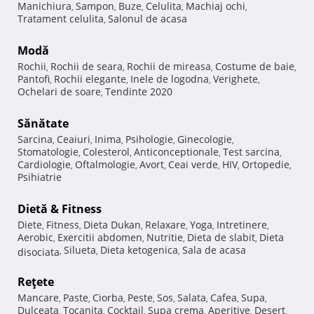
Manichiura
Sampon
Buze
Celulita
Machiaj ochi
,
,
,
,
,
Tratament celulita
Salonul de acasa
,
Modă
Rochii
Rochii de seara
Rochii de mireasa
Costume de baie
,
,
,
,
Pantofi
Rochii elegante
Inele de logodna
Verighete
,
,
,
,
Ochelari de soare
Tendinte 2020
,
Sănătate
Sarcina
Ceaiuri
Inima
Psihologie
Ginecologie
,
,
,
,
,
Stomatologie
Colesterol
Anticonceptionale
Test sarcina
,
,
,
,
Cardiologie
Oftalmologie
Avort
Ceai verde
HIV
Ortopedie
,
,
,
,
,
,
Psihiatrie
Dietă & Fitness
Diete
Fitness
Dieta Dukan
Relaxare
Yoga
Intretinere
,
,
,
,
,
,
Aerobic
Exercitii abdomen
Nutritie
Dieta de slabit
Dieta
,
,
,
,
Silueta
Dieta ketogenica
Sala de acasa
disociata
,
,
,
Reţete
Mancare
Paste
Ciorba
Peste
Sos
Salata
Cafea
Supa
,
,
,
,
,
,
,
,
Dulceata
Tocanita
Cocktail
Supa crema
Aperitive
Desert
,
,
,
,
,
,