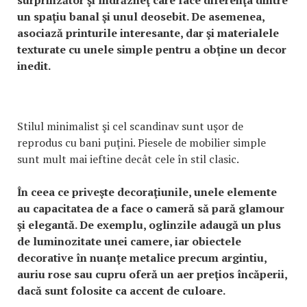
surprinzător şi îndrăzneţ care face diferenţa dintre
un spaţiu banal şi unul deosebit. De asemenea,
asociază printurile interesante, dar şi materialele
texturate cu unele simple pentru a obţine un decor
inedit.
Stilul minimalist şi cel scandinav sunt uşor de
reprodus cu bani puţini. Piesele de mobilier simple
sunt mult mai ieftine decât cele în stil clasic.
În ceea ce priveşte decoraţiunile, unele elemente
au capacitatea de a face o cameră să pară glamour
şi elegantă. De exemplu, oglinzile adaugă un plus
de luminozitate unei camere, iar obiectele
decorative în nuanţe metalice precum argintiu,
auriu rose sau cupru oferă un aer preţios încăperii,
dacă sunt folosite ca accent de culoare.