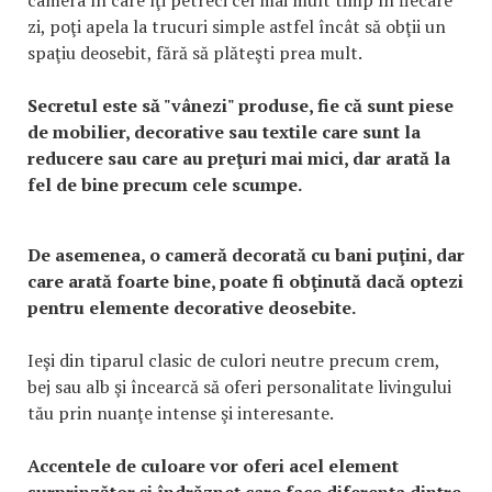
camera în care îţi petreci cel mai mult timp în fiecare
zi, poţi apela la trucuri simple astfel încât să obţii un
spaţiu deosebit, fără să plăteşti prea mult.
Secretul este să "vânezi" produse, fie că sunt piese
de mobilier, decorative sau textile care sunt la
reducere sau care au preţuri mai mici, dar arată la
fel de bine precum cele scumpe.
De asemenea, o cameră decorată cu bani puţini, dar
care arată foarte bine, poate fi obţinută dacă optezi
pentru elemente decorative deosebite.
Ieşi din tiparul clasic de culori neutre precum crem,
bej sau alb şi încearcă să oferi personalitate livingului
tău prin nuanţe intense şi interesante.
Accentele de culoare vor oferi acel element