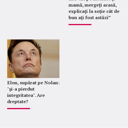
mamă, mergeți acasă,
explicați la soție cât de
bun ați fost astăzi”
Elon, supărat pe Nolan:
"şi-a pierdut
integritatea". Are
dreptate?