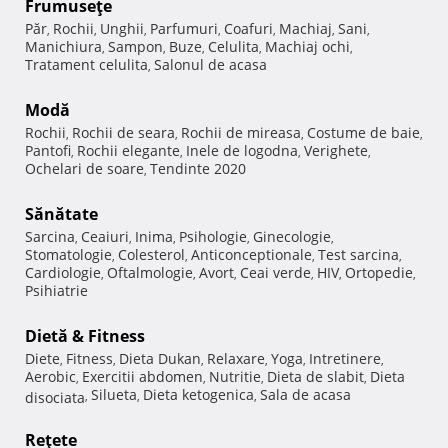
Frumuseţe
Păr
Rochii
Unghii
Parfumuri
Coafuri
Machiaj
Sani
,
,
,
,
,
,
,
Manichiura
Sampon
Buze
Celulita
Machiaj ochi
,
,
,
,
,
Tratament celulita
Salonul de acasa
,
Modă
Rochii
Rochii de seara
Rochii de mireasa
Costume de baie
,
,
,
,
Pantofi
Rochii elegante
Inele de logodna
Verighete
,
,
,
,
Ochelari de soare
Tendinte 2020
,
Sănătate
Sarcina
Ceaiuri
Inima
Psihologie
Ginecologie
,
,
,
,
,
Stomatologie
Colesterol
Anticonceptionale
Test sarcina
,
,
,
,
Cardiologie
Oftalmologie
Avort
Ceai verde
HIV
Ortopedie
,
,
,
,
,
,
Psihiatrie
Dietă & Fitness
Diete
Fitness
Dieta Dukan
Relaxare
Yoga
Intretinere
,
,
,
,
,
,
Aerobic
Exercitii abdomen
Nutritie
Dieta de slabit
Dieta
,
,
,
,
Silueta
Dieta ketogenica
Sala de acasa
disociata
,
,
,
Reţete