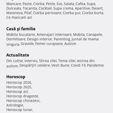
Mancare
Paste
Ciorba
Peste
Sos
Salata
Cafea
Supa
,
,
,
,
,
,
,
,
Dulceata
Tocanita
Cocktail
Supa crema
Aperitive
Desert
,
,
,
,
,
,
Maioneza
Pilaf
Ciorba perisoare
Ciorba pui
Ciorba burta
,
,
,
,
,
Ce mancam azi
Casă şi familie
Mobila bucatarie
Amenajari interioare
Mobila
Canapele
,
,
,
,
Dormitoare
Design interior
Parenting
Jurnal de mama
,
,
,
Gravide
Femei curajoase
Autism
singura
,
,
,
Actualitate
Din culise
Interviu
Stirea zilei
Tema zilei
Iesirea din
,
,
,
,
Despărţiri celebre
Vesti Bune
Covid-19
Pandemie
autism
,
,
,
,
Horoscop
Horoscop 2026
,
Horoscop 2025
,
Horoscop azi
,
Horoscop dragoste
,
Horoscop chinezesc
,
Astrologie
,
Horoscop lunar
,