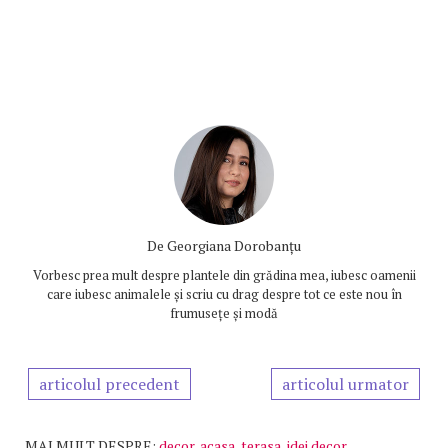
De
Georgiana Dorobanțu
Vorbesc prea mult despre plantele din grădina mea, iubesc oamenii
care iubesc animalele și scriu cu drag despre tot ce este nou în
frumusețe și modă
articolul precedent
articolul urmator
MAI MULT DESPRE:
decor
,
acasa
,
terasa
,
idei decor