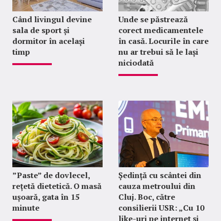
Când livingul devine
Unde se păstrează
sala de sport și
corect medicamentele
dormitor în același
în casă. Locurile în care
timp
nu ar trebui să le lași
niciodată
”Paste” de dovlecel,
Ședință cu scântei din
rețetă dietetică. O masă
cauza metroului din
ușoară, gata în 15
Cluj. Boc, către
minute
consilierii USR: „Cu 10
like-uri pe internet și