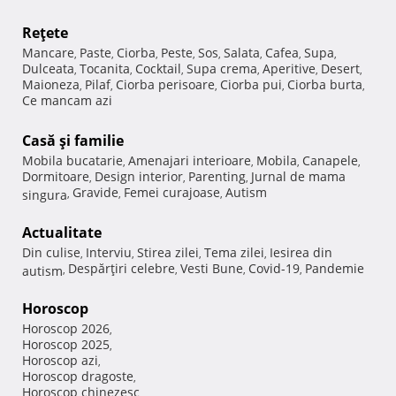
Reţete
Mancare
Paste
Ciorba
Peste
Sos
Salata
Cafea
Supa
,
,
,
,
,
,
,
,
Dulceata
Tocanita
Cocktail
Supa crema
Aperitive
Desert
,
,
,
,
,
,
Maioneza
Pilaf
Ciorba perisoare
Ciorba pui
Ciorba burta
,
,
,
,
,
Ce mancam azi
Casă şi familie
Mobila bucatarie
Amenajari interioare
Mobila
Canapele
,
,
,
,
Dormitoare
Design interior
Parenting
Jurnal de mama
,
,
,
Gravide
Femei curajoase
Autism
singura
,
,
,
Actualitate
Din culise
Interviu
Stirea zilei
Tema zilei
Iesirea din
,
,
,
,
Despărţiri celebre
Vesti Bune
Covid-19
Pandemie
autism
,
,
,
,
Horoscop
Horoscop 2026
,
Horoscop 2025
,
Horoscop azi
,
Horoscop dragoste
,
Horoscop chinezesc
,