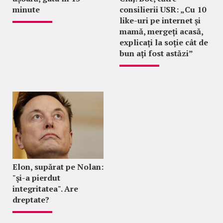
minute
consilierii USR: „Cu 10
like-uri pe internet și
mamă, mergeți acasă,
explicați la soție cât de
bun ați fost astăzi”
Elon, supărat pe Nolan:
"şi-a pierdut
integritatea". Are
dreptate?