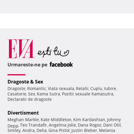
Urmareste-ne pe
Dragoste & Sex
Dragoste
Romantic
Viata sexuala
Relatii
Cuplu
Iubire
,
,
,
,
,
,
Casatorie
Sex
Kama Sutra
Pozitii sexuale Kamasutra
,
,
,
,
Declaratii de dragoste
Divertisment
Meghan Markle
Kate Middleton
Kim Kardashian
Johnny
,
,
,
Teo Trandafir
Angelina Jolie
Dana Rogoz
Dani Otil
Depp
,
,
,
,
,
Smiley
Andra
Delia
Gina Pistol
Justin Bieber
Melania
,
,
,
,
,