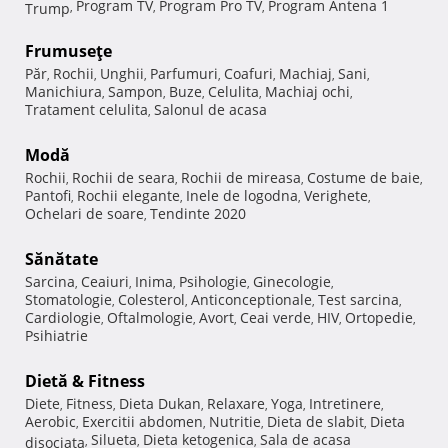
Program TV
Program Pro TV
Program Antena 1
Trump
,
,
,
Frumuseţe
Păr
Rochii
Unghii
Parfumuri
Coafuri
Machiaj
Sani
,
,
,
,
,
,
,
Manichiura
Sampon
Buze
Celulita
Machiaj ochi
,
,
,
,
,
Tratament celulita
Salonul de acasa
,
Modă
Rochii
Rochii de seara
Rochii de mireasa
Costume de baie
,
,
,
,
Pantofi
Rochii elegante
Inele de logodna
Verighete
,
,
,
,
Ochelari de soare
Tendinte 2020
,
Sănătate
Sarcina
Ceaiuri
Inima
Psihologie
Ginecologie
,
,
,
,
,
Stomatologie
Colesterol
Anticonceptionale
Test sarcina
,
,
,
,
Cardiologie
Oftalmologie
Avort
Ceai verde
HIV
Ortopedie
,
,
,
,
,
,
Psihiatrie
Dietă & Fitness
Diete
Fitness
Dieta Dukan
Relaxare
Yoga
Intretinere
,
,
,
,
,
,
Aerobic
Exercitii abdomen
Nutritie
Dieta de slabit
Dieta
,
,
,
,
Silueta
Dieta ketogenica
Sala de acasa
disociata
,
,
,