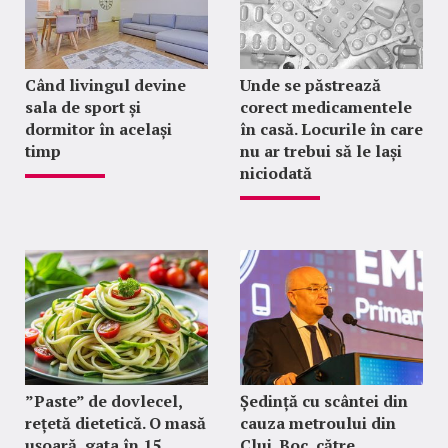
Când livingul devine
Unde se păstrează
sala de sport și
corect medicamentele
dormitor în același
în casă. Locurile în care
timp
nu ar trebui să le lași
niciodată
”Paste” de dovlecel,
Ședință cu scântei din
rețetă dietetică. O masă
cauza metroului din
ușoară, gata în 15
Cluj. Boc, către