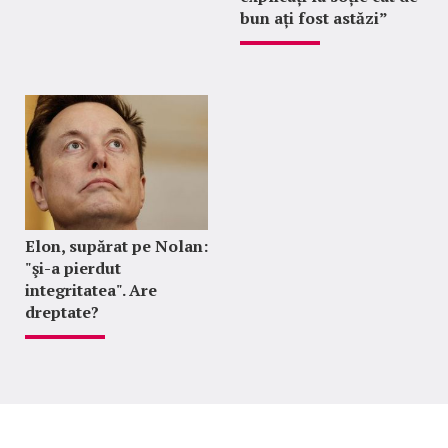
bun ați fost astăzi”
Elon, supărat pe Nolan:
"şi-a pierdut
integritatea". Are
dreptate?