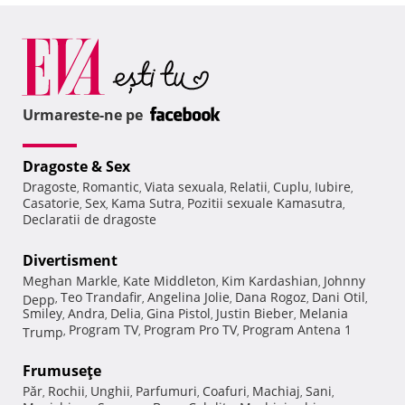
Urmareste-ne pe
Dragoste & Sex
Dragoste
Romantic
Viata sexuala
Relatii
Cuplu
Iubire
,
,
,
,
,
,
Casatorie
Sex
Kama Sutra
Pozitii sexuale Kamasutra
,
,
,
,
Declaratii de dragoste
Divertisment
Meghan Markle
Kate Middleton
Kim Kardashian
Johnny
,
,
,
Teo Trandafir
Angelina Jolie
Dana Rogoz
Dani Otil
Depp
,
,
,
,
,
Smiley
Andra
Delia
Gina Pistol
Justin Bieber
Melania
,
,
,
,
,
Program TV
Program Pro TV
Program Antena 1
Trump
,
,
,
Frumuseţe
Păr
Rochii
Unghii
Parfumuri
Coafuri
Machiaj
Sani
,
,
,
,
,
,
,