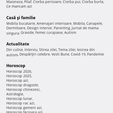
Maioneza
Pilaf
Ciorba perisoare
Ciorba pui
Ciorba burta
,
,
,
,
,
Ce mancam azi
Casă şi familie
Mobila bucatarie
Amenajari interioare
Mobila
Canapele
,
,
,
,
Dormitoare
Design interior
Parenting
Jurnal de mama
,
,
,
Gravide
Femei curajoase
Autism
singura
,
,
,
Actualitate
Din culise
Interviu
Stirea zilei
Tema zilei
Iesirea din
,
,
,
,
Despărţiri celebre
Vesti Bune
Covid-19
Pandemie
autism
,
,
,
,
Horoscop
Horoscop 2026
,
Horoscop 2025
,
Horoscop azi
,
Horoscop dragoste
,
Horoscop chinezesc
,
Astrologie
,
Horoscop lunar
,
Horoscop rac azi
,
Horoscop gemeni azi
,
Horoscop fecioara azi
,