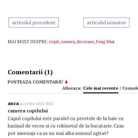
articolul precedent
articolul urmator
MAI MULT DESPRE:
copil
,
camera
,
decorare
,
Feng Shui
Comentarii (1)
POSTEAZA COMENTARIU
Afiseaza:
Cele mai recente
|
Cronol
anca
pe 14 Nov 2013, 08:55
camera copilului
Capul copilului este paralel cu peretele de la baie cu
bazinul de veceu si cu robinetul de la bucatarie. Cum
pot amenaja ca sa nu mai aiba somnul agitat?