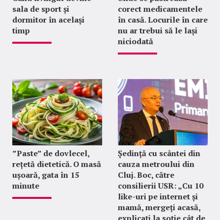
sala de sport și
corect medicamentele
dormitor în același
în casă. Locurile în care
timp
nu ar trebui să le lași
niciodată
”Paste” de dovlecel,
Ședință cu scântei din
rețetă dietetică. O masă
cauza metroului din
ușoară, gata în 15
Cluj. Boc, către
minute
consilierii USR: „Cu 10
like-uri pe internet și
mamă, mergeți acasă,
explicați la soție cât de