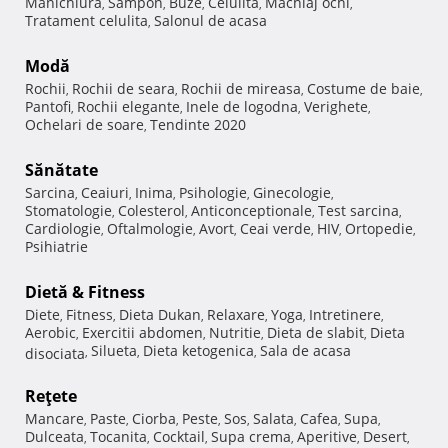
Manichiura
Sampon
Buze
Celulita
Machiaj ochi
,
,
,
,
,
Tratament celulita
Salonul de acasa
,
Modă
Rochii
Rochii de seara
Rochii de mireasa
Costume de baie
,
,
,
,
Pantofi
Rochii elegante
Inele de logodna
Verighete
,
,
,
,
Ochelari de soare
Tendinte 2020
,
Sănătate
Sarcina
Ceaiuri
Inima
Psihologie
Ginecologie
,
,
,
,
,
Stomatologie
Colesterol
Anticonceptionale
Test sarcina
,
,
,
,
Cardiologie
Oftalmologie
Avort
Ceai verde
HIV
Ortopedie
,
,
,
,
,
,
Psihiatrie
Dietă & Fitness
Diete
Fitness
Dieta Dukan
Relaxare
Yoga
Intretinere
,
,
,
,
,
,
Aerobic
Exercitii abdomen
Nutritie
Dieta de slabit
Dieta
,
,
,
,
Silueta
Dieta ketogenica
Sala de acasa
disociata
,
,
,
Reţete
Mancare
Paste
Ciorba
Peste
Sos
Salata
Cafea
Supa
,
,
,
,
,
,
,
,
Dulceata
Tocanita
Cocktail
Supa crema
Aperitive
Desert
,
,
,
,
,
,