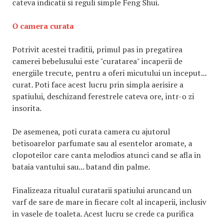
cateva indicatii si reguli simple Feng Shui.
O camera curata
Potrivit acestei traditii, primul pas in pregatirea
camerei bebelusului este "curatarea" incaperii de
energiile trecute, pentru a oferi micutului un inceput...
curat. Poti face acest lucru prin simpla aerisire a
spatiului, deschizand ferestrele cateva ore, intr-o zi
insorita.
De asemenea, poti curata camera cu ajutorul
betisoarelor parfumate sau al esentelor aromate, a
clopoteilor care canta melodios atunci cand se afla in
bataia vantului sau... batand din palme.
Finalizeaza ritualul curatarii spatiului aruncand un
varf de sare de mare in fiecare colt al incaperii, inclusiv
in vasele de toaleta. Acest lucru se crede ca purifica