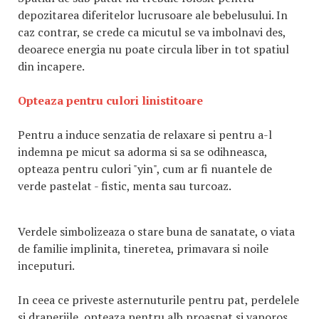
depozitarea diferitelor lucrusoare ale bebelusului. In
caz contrar, se crede ca micutul se va imbolnavi des,
deoarece energia nu poate circula liber in tot spatiul
din incapere.
Opteaza pentru culori linistitoare
Pentru a induce senzatia de relaxare si pentru a-l
indemna pe micut sa adorma si sa se odihneasca,
opteaza pentru culori "yin", cum ar fi nuantele de
verde pastelat - fistic, menta sau turcoaz.
Verdele simbolizeaza o stare buna de sanatate, o viata
de familie implinita, tineretea, primavara si noile
inceputuri.
In ceea ce priveste asternuturile pentru pat, perdelele
si draperiile, opteaza pentru alb proaspat si vaporos,