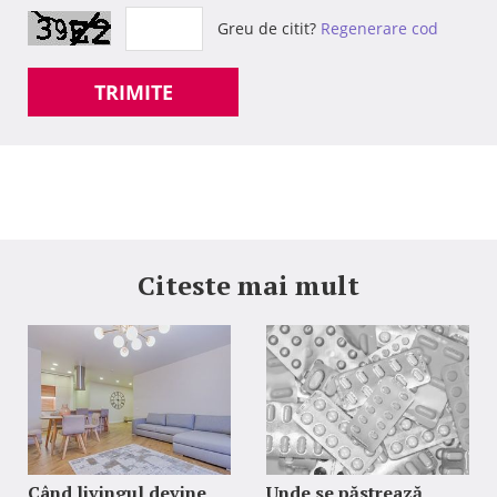
Greu de citit?
Regenerare cod
TRIMITE
Citeste mai mult
Când livingul devine
Unde se păstrează