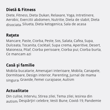
Dietă & Fitness
Diete
Fitness
Dieta Dukan
Relaxare
Yoga
Intretinere
,
,
,
,
,
,
Aerobic
Exercitii abdomen
Nutritie
Dieta de slabit
Dieta
,
,
,
,
Silueta
Dieta ketogenica
Sala de acasa
disociata
,
,
,
Reţete
Mancare
Paste
Ciorba
Peste
Sos
Salata
Cafea
Supa
,
,
,
,
,
,
,
,
Dulceata
Tocanita
Cocktail
Supa crema
Aperitive
Desert
,
,
,
,
,
,
Maioneza
Pilaf
Ciorba perisoare
Ciorba pui
Ciorba burta
,
,
,
,
,
Ce mancam azi
Casă şi familie
Mobila bucatarie
Amenajari interioare
Mobila
Canapele
,
,
,
,
Dormitoare
Design interior
Parenting
Jurnal de mama
,
,
,
Gravide
Femei curajoase
Autism
singura
,
,
,
Actualitate
Din culise
Interviu
Stirea zilei
Tema zilei
Iesirea din
,
,
,
,
Despărţiri celebre
Vesti Bune
Covid-19
Pandemie
autism
,
,
,
,