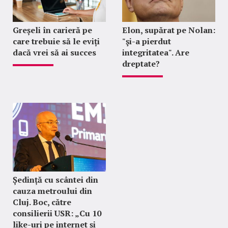
Greșeli în carieră pe
Elon, supărat pe Nolan:
care trebuie să le eviți
"şi-a pierdut
dacă vrei să ai succes
integritatea". Are
dreptate?
Ședință cu scântei din
cauza metroului din
Cluj. Boc, către
consilierii USR: „Cu 10
like-uri pe internet și