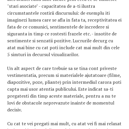
"stari asociate" - capacitatea de a-ti ilustra
circumstantele rostirii discursului: de exemplu iti
imaginezi lumea care se afla in fata ta, receptivitatea ei
fata de ce comunici, sentimentele de incredere si
siguranta in timp ce rostesti frazele etc. - insotite de
sentimente si senzatii pozitive. Lucrurile decurg cu
atat mai bine cu cat poti include cat mai mult din cele
5 simturi in decursul vizualizarilor.
Un alt aspect de care trebuie sa se tina cont priveste
vestimentatia, precum si materialele ajutatoare (filme,
diapozitive, poze, pliante) prin intermediul carora poti
capta mai usor atentia publicului. Este indicat sa-ti
pregatesti din timp aceste materiale, pentru a nu te
lovi de obstacole neprevazute inainte de momentul
decisiv.
Cu cat te vei pregati mai mult, cu atat vei fi mai relaxat