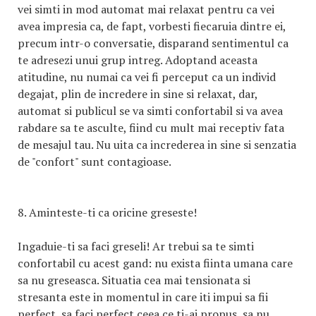
vei simti in mod automat mai relaxat pentru ca vei
avea impresia ca, de fapt, vorbesti fiecaruia dintre ei,
precum intr-o conversatie, disparand sentimentul ca
te adresezi unui grup intreg. Adoptand aceasta
atitudine, nu numai ca vei fi perceput ca un individ
degajat, plin de incredere in sine si relaxat, dar,
automat si publicul se va simti confortabil si va avea
rabdare sa te asculte, fiind cu mult mai receptiv fata
de mesajul tau. Nu uita ca increderea in sine si senzatia
de "confort" sunt contagioase.
8. Aminteste-ti ca oricine greseste!
Ingaduie-ti sa faci greseli! Ar trebui sa te simti
confortabil cu acest gand: nu exista fiinta umana care
sa nu greseasca. Situatia cea mai tensionata si
stresanta este in momentul in care iti impui sa fii
perfect, sa faci perfect ceea ce ti-ai propus, sa nu