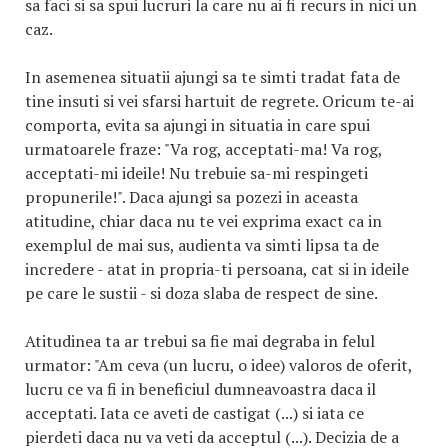
sa faci si sa spui lucruri la care nu ai fi recurs in nici un
caz.
In asemenea situatii ajungi sa te simti tradat fata de
tine insuti si vei sfarsi hartuit de regrete. Oricum te-ai
comporta, evita sa ajungi in situatia in care spui
urmatoarele fraze: "Va rog, acceptati-ma! Va rog,
acceptati-mi ideile! Nu trebuie sa-mi respingeti
propunerile!". Daca ajungi sa pozezi in aceasta
atitudine, chiar daca nu te vei exprima exact ca in
exemplul de mai sus, audienta va simti lipsa ta de
incredere - atat in propria-ti persoana, cat si in ideile
pe care le sustii - si doza slaba de respect de sine.
Atitudinea ta ar trebui sa fie mai degraba in felul
urmator: "Am ceva (un lucru, o idee) valoros de oferit,
lucru ce va fi in beneficiul dumneavoastra daca il
acceptati. Iata ce aveti de castigat (...) si iata ce
pierdeti daca nu va veti da acceptul (...). Decizia de a