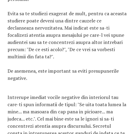
Evita sa te studiezi exagerat de mult, pentru ca aceasta
studiere poate deveni una dintre cauzele ce
declanseaza nervozitatea. Mai indicat este sa-ti
focalizezi atentia asupra mesajului pe care-l vei spune
audientei sau sa te concentrezi asupra altor intrebari
precum: "De ce esti acolo?", "De ce vrei sa vorbesti
multimii din fata ta?".
De asemenea, este important sa eviti presupunerile
negative.
Intrerupe imediat vocile negative din interiorul tau
care-ti spun informatii de tipul: "Se uita toata lumea la
mine... ma masoara din cap pana in picioare... ma
judeca... etc.". Cel mai bine este sa le ignori si sa-ti
concentrezi atentia asupra discursului. Secretul
consta in intreruperea acestor ganduri de indata ce te