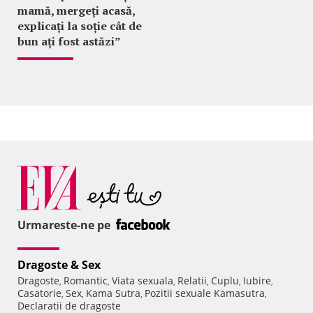
mamă, mergeți acasă,
explicați la soție cât de
bun ați fost astăzi”
Urmareste-ne pe
Dragoste & Sex
Dragoste
Romantic
Viata sexuala
Relatii
Cuplu
Iubire
,
,
,
,
,
,
Casatorie
Sex
Kama Sutra
Pozitii sexuale Kamasutra
,
,
,
,
Declaratii de dragoste