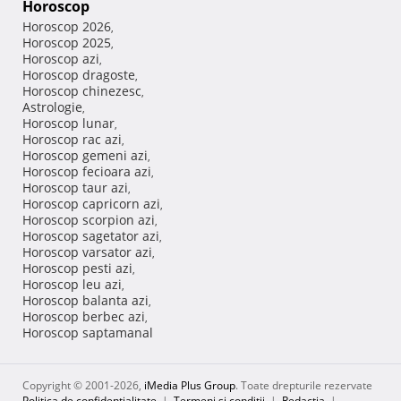
Horoscop
Horoscop 2026
,
Horoscop 2025
,
Horoscop azi
,
Horoscop dragoste
,
Horoscop chinezesc
,
Astrologie
,
Horoscop lunar
,
Horoscop rac azi
,
Horoscop gemeni azi
,
Horoscop fecioara azi
,
Horoscop taur azi
,
Horoscop capricorn azi
,
Horoscop scorpion azi
,
Horoscop sagetator azi
,
Horoscop varsator azi
,
Horoscop pesti azi
,
Horoscop leu azi
,
Horoscop balanta azi
,
Horoscop berbec azi
,
Horoscop saptamanal
Copyright © 2001-2026,
iMedia Plus Group
. Toate drepturile rezervate
Politica de confidențialitate
|
Termeni si conditii
|
Redacţia
|