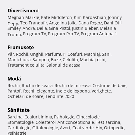
Divertisment
Meghan Markle
Kate Middleton
Kim Kardashian
Johnny
,
,
,
Teo Trandafir
Angelina Jolie
Dana Rogoz
Dani Otil
Depp
,
,
,
,
,
Smiley
Andra
Delia
Gina Pistol
Justin Bieber
Melania
,
,
,
,
,
Program TV
Program Pro TV
Program Antena 1
Trump
,
,
,
Frumuseţe
Păr
Rochii
Unghii
Parfumuri
Coafuri
Machiaj
Sani
,
,
,
,
,
,
,
Manichiura
Sampon
Buze
Celulita
Machiaj ochi
,
,
,
,
,
Tratament celulita
Salonul de acasa
,
Modă
Rochii
Rochii de seara
Rochii de mireasa
Costume de baie
,
,
,
,
Pantofi
Rochii elegante
Inele de logodna
Verighete
,
,
,
,
Ochelari de soare
Tendinte 2020
,
Sănătate
Sarcina
Ceaiuri
Inima
Psihologie
Ginecologie
,
,
,
,
,
Stomatologie
Colesterol
Anticonceptionale
Test sarcina
,
,
,
,
Cardiologie
Oftalmologie
Avort
Ceai verde
HIV
Ortopedie
,
,
,
,
,
,
Psihiatrie