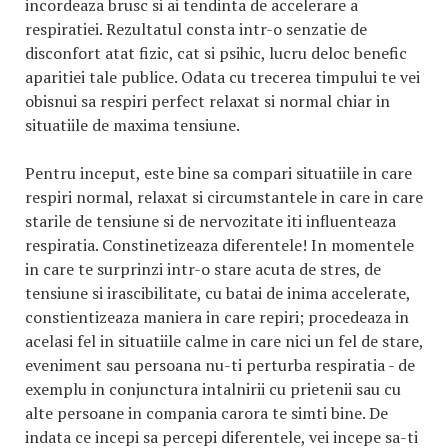
incordeaza brusc si ai tendinta de accelerare a
respiratiei. Rezultatul consta intr-o senzatie de
disconfort atat fizic, cat si psihic, lucru deloc benefic
aparitiei tale publice. Odata cu trecerea timpului te vei
obisnui sa respiri perfect relaxat si normal chiar in
situatiile de maxima tensiune.
Pentru inceput, este bine sa compari situatiile in care
respiri normal, relaxat si circumstantele in care in care
starile de tensiune si de nervozitate iti influenteaza
respiratia. Constinetizeaza diferentele! In momentele
in care te surprinzi intr-o stare acuta de stres, de
tensiune si irascibilitate, cu batai de inima accelerate,
constientizeaza maniera in care repiri; procedeaza in
acelasi fel in situatiile calme in care nici un fel de stare,
eveniment sau persoana nu-ti perturba respiratia - de
exemplu in conjunctura intalnirii cu prietenii sau cu
alte persoane in compania carora te simti bine. De
indata ce incepi sa percepi diferentele, vei incepe sa-ti