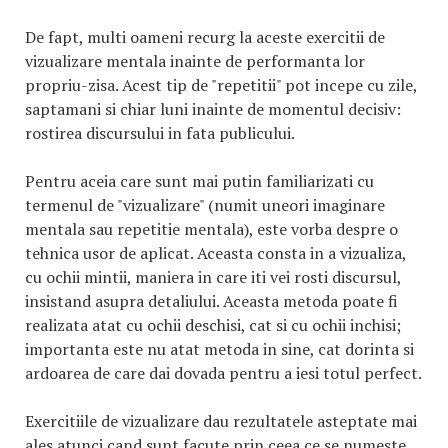
De fapt, multi oameni recurg la aceste exercitii de
vizualizare mentala inainte de performanta lor
propriu-zisa. Acest tip de "repetitii" pot incepe cu zile,
saptamani si chiar luni inainte de momentul decisiv:
rostirea discursului in fata publicului.
Pentru aceia care sunt mai putin familiarizati cu
termenul de "vizualizare" (numit uneori imaginare
mentala sau repetitie mentala), este vorba despre o
tehnica usor de aplicat. Aceasta consta in a vizualiza,
cu ochii mintii, maniera in care iti vei rosti discursul,
insistand asupra detaliului. Aceasta metoda poate fi
realizata atat cu ochii deschisi, cat si cu ochii inchisi;
importanta este nu atat metoda in sine, cat dorinta si
ardoarea de care dai dovada pentru a iesi totul perfect.
Exercitiile de vizualizare dau rezultatele asteptate mai
ales atunci cand sunt facute prin ceea ce se numeste