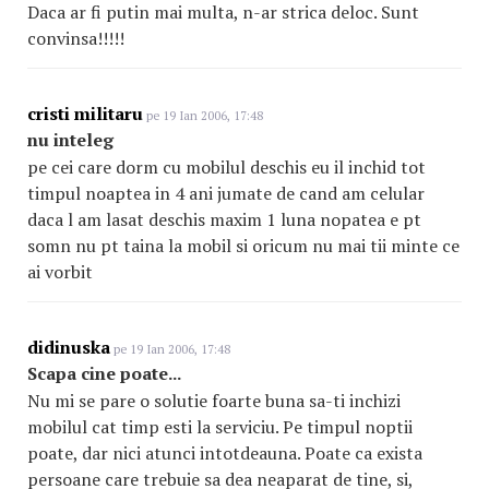
Daca ar fi putin mai multa, n-ar strica deloc. Sunt
convinsa!!!!!
cristi militaru
pe 19 Ian 2006, 17:48
nu inteleg
pe cei care dorm cu mobilul deschis eu il inchid tot
timpul noaptea in 4 ani jumate de cand am celular
daca l am lasat deschis maxim 1 luna nopatea e pt
somn nu pt taina la mobil si oricum nu mai tii minte ce
ai vorbit
didinuska
pe 19 Ian 2006, 17:48
Scapa cine poate...
Nu mi se pare o solutie foarte buna sa-ti inchizi
mobilul cat timp esti la serviciu. Pe timpul noptii
poate, dar nici atunci intotdeauna. Poate ca exista
persoane care trebuie sa dea neaparat de tine, si,