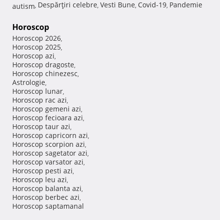
Despărţiri celebre
Vesti Bune
Covid-19
Pandemie
autism
,
,
,
,
Horoscop
Horoscop 2026
,
Horoscop 2025
,
Horoscop azi
,
Horoscop dragoste
,
Horoscop chinezesc
,
Astrologie
,
Horoscop lunar
,
Horoscop rac azi
,
Horoscop gemeni azi
,
Horoscop fecioara azi
,
Horoscop taur azi
,
Horoscop capricorn azi
,
Horoscop scorpion azi
,
Horoscop sagetator azi
,
Horoscop varsator azi
,
Horoscop pesti azi
,
Horoscop leu azi
,
Horoscop balanta azi
,
Horoscop berbec azi
,
Horoscop saptamanal