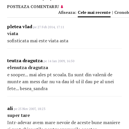
POSTEAZA COMENTARIU
Afiseaza:
Cele mai recente
|
Cronol
pletea vlad
pe 27 Feb 2014, 17:11
viata
sofisticata mai este viata asta
teutza dragutza
pe 14 Ian 2009, 16:50
elenutza dragutza
e sooper... mai ales pt scoala. Eu sunt din valenii de
munte am mess dar nu va dau id-ul il dau pe al unei
fete... besea_sandra
ali
pe 25 Nov 2007, 18:23
super tare
Intr-adevar avem mare nevoie de aceste bune maniere