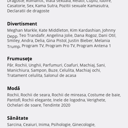
Dragoste
Romantic
Viata sexuala
Relatii
Cuplu
Iubire
,
,
,
,
,
,
Casatorie
Sex
Kama Sutra
Pozitii sexuale Kamasutra
,
,
,
,
Declaratii de dragoste
Divertisment
Meghan Markle
Kate Middleton
Kim Kardashian
Johnny
,
,
,
Teo Trandafir
Angelina Jolie
Dana Rogoz
Dani Otil
Depp
,
,
,
,
,
Smiley
Andra
Delia
Gina Pistol
Justin Bieber
Melania
,
,
,
,
,
Program TV
Program Pro TV
Program Antena 1
Trump
,
,
,
Frumuseţe
Păr
Rochii
Unghii
Parfumuri
Coafuri
Machiaj
Sani
,
,
,
,
,
,
,
Manichiura
Sampon
Buze
Celulita
Machiaj ochi
,
,
,
,
,
Tratament celulita
Salonul de acasa
,
Modă
Rochii
Rochii de seara
Rochii de mireasa
Costume de baie
,
,
,
,
Pantofi
Rochii elegante
Inele de logodna
Verighete
,
,
,
,
Ochelari de soare
Tendinte 2020
,
Sănătate
Sarcina
Ceaiuri
Inima
Psihologie
Ginecologie
,
,
,
,
,