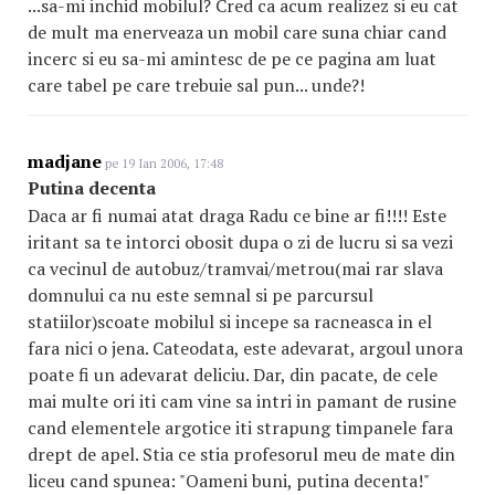
...sa-mi inchid mobilul? Cred ca acum realizez si eu cat
de mult ma enerveaza un mobil care suna chiar cand
incerc si eu sa-mi amintesc de pe ce pagina am luat
care tabel pe care trebuie sal pun... unde?!
madjane
pe 19 Ian 2006, 17:48
Putina decenta
Daca ar fi numai atat draga Radu ce bine ar fi!!!! Este
iritant sa te intorci obosit dupa o zi de lucru si sa vezi
ca vecinul de autobuz/tramvai/metrou(mai rar slava
domnului ca nu este semnal si pe parcursul
statiilor)scoate mobilul si incepe sa racneasca in el
fara nici o jena. Cateodata, este adevarat, argoul unora
poate fi un adevarat deliciu. Dar, din pacate, de cele
mai multe ori iti cam vine sa intri in pamant de rusine
cand elementele argotice iti strapung timpanele fara
drept de apel. Stia ce stia profesorul meu de mate din
liceu cand spunea: "Oameni buni, putina decenta!"