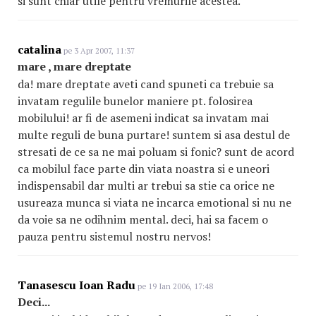
si sunt chiar utile pentru vremurile acestea.
catalina
pe 3 Apr 2007, 11:37
mare , mare dreptate
da! mare dreptate aveti cand spuneti ca trebuie sa
invatam regulile bunelor maniere pt. folosirea
mobilului! ar fi de asemeni indicat sa invatam mai
multe reguli de buna purtare! suntem si asa destul de
stresati de ce sa ne mai poluam si fonic? sunt de acord
ca mobilul face parte din viata noastra si e uneori
indispensabil dar multi ar trebui sa stie ca orice ne
usureaza munca si viata ne incarca emotional si nu ne
da voie sa ne odihnim mental. deci, hai sa facem o
pauza pentru sistemul nostru nervos!
Tanasescu Ioan Radu
pe 19 Ian 2006, 17:48
Deci...