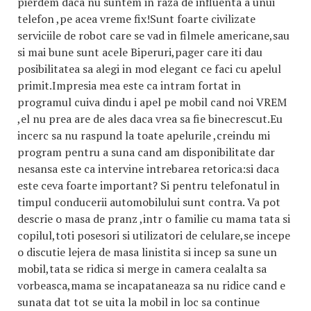
pierdem daca nu suntem in raza de influenta a unui
telefon ,pe acea vreme fix!Sunt foarte civilizate
serviciile de robot care se vad in filmele americane,sau
si mai bune sunt acele Biperuri,pager care iti dau
posibilitatea sa alegi in mod elegant ce faci cu apelul
primit.Impresia mea este ca intram fortat in
programul cuiva dindu i apel pe mobil cand noi VREM
,el nu prea are de ales daca vrea sa fie binecrescut.Eu
incerc sa nu raspund la toate apelurile ,creindu mi
program pentru a suna cand am disponibilitate dar
nesansa este ca intervine intrebarea retorica:si daca
este ceva foarte important? Si pentru telefonatul in
timpul conducerii automobilului sunt contra. Va pot
descrie o masa de pranz ,intr o familie cu mama tata si
copilul,toti posesori si utilizatori de celulare,se incepe
o discutie lejera de masa linistita si incep sa sune un
mobil,tata se ridica si merge in camera cealalta sa
vorbeasca,mama se incapataneaza sa nu ridice cand e
sunata dat tot se uita la mobil in loc sa continue