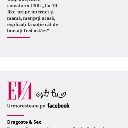
consilierii USR: „Cu 10
like-uri pe internet și
mamă, mergeți acasă,
explicați la soție cât de
bun ați fost astăzi”
Urmareste-ne pe
Dragoste & Sex