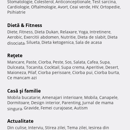
Stomatologie
Colesterol
Anticonceptionale
Test sarcina
,
,
,
,
Cardiologie
Oftalmologie
Avort
Ceai verde
HIV
Ortopedie
,
,
,
,
,
,
Psihiatrie
Dietă & Fitness
Diete
Fitness
Dieta Dukan
Relaxare
Yoga
Intretinere
,
,
,
,
,
,
Aerobic
Exercitii abdomen
Nutritie
Dieta de slabit
Dieta
,
,
,
,
Silueta
Dieta ketogenica
Sala de acasa
disociata
,
,
,
Reţete
Mancare
Paste
Ciorba
Peste
Sos
Salata
Cafea
Supa
,
,
,
,
,
,
,
,
Dulceata
Tocanita
Cocktail
Supa crema
Aperitive
Desert
,
,
,
,
,
,
Maioneza
Pilaf
Ciorba perisoare
Ciorba pui
Ciorba burta
,
,
,
,
,
Ce mancam azi
Casă şi familie
Mobila bucatarie
Amenajari interioare
Mobila
Canapele
,
,
,
,
Dormitoare
Design interior
Parenting
Jurnal de mama
,
,
,
Gravide
Femei curajoase
Autism
singura
,
,
,
Actualitate
Din culise
Interviu
Stirea zilei
Tema zilei
Iesirea din
,
,
,
,