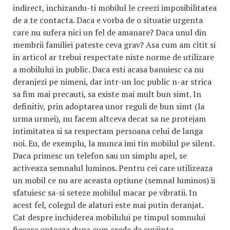
indirect, inchizandu-ti mobilul le creezi imposibilitatea
de a te contacta. Daca e vorba de o situatie urgenta
care nu sufera nici un fel de amanare? Daca unul din
membrii familiei pateste ceva grav? Asa cum am citit si
in articol ar trebui respectate niste norme de utilizare
a mobilului in public. Daca esti acasa banuiesc ca nu
deranjezi pe nimeni, dar intr-un loc public n-ar strica
sa fim mai precauti, sa existe mai mult bun simt. In
definitiv, prin adoptarea unor reguli de bun simt (la
urma urmei), nu facem altceva decat sa ne protejam
intimitatea si sa respectam persoana celui de langa
noi. Eu, de exemplu, la munca imi tin mobilul pe silent.
Daca primesc un telefon sau un simplu apel, se
activeaza semnalul luminos. Pentru cei care utilizeaza
un mobil ce nu are aceasta optiune (semnal luminos) ii
sfatuiesc sa-si seteze mobilul macar pe vibratii. In
acest fel, colegul de alaturi este mai putin deranjat.
Cat despre inchiderea mobilului pe timpul somnului
fiecare opteaza dupa cum crede de cuviinta.