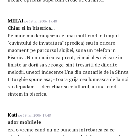
MIHAI
pe 19 Ian 2006, 17:48
Chiar si in biserica...
Pe mine ma deranjeaza cel mai mult cind in timpul
"cuvintului de invatatura" (predica) sau in oricare
maoment pe parcursul slujbei, suna un telefon in
Biserica. Nu numai eu ca preot, ci mai ales cei care in
liniste ar dorii sa se roage, sint tresariti de diferite
melodii, uneori indecente.Una din cantarile de la Sfinta
Liturghie spune asa; - toata grija cea lumeasca de la noi
s-o lepadam - .. deci chiar si celullarul, atunci cind
sintem in biserica.
Kati
pe 19 Ian 2006, 17:48
ador mobilele
era o vreme cand nu ne puneam intrebarea ca ce