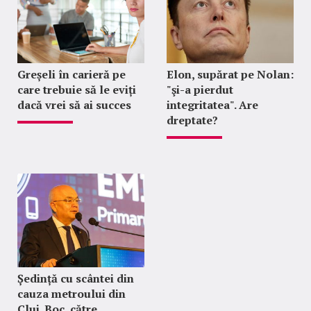
Greșeli în carieră pe
Elon, supărat pe Nolan:
care trebuie să le eviți
"şi-a pierdut
dacă vrei să ai succes
integritatea". Are
dreptate?
Ședință cu scântei din
cauza metroului din
Cluj. Boc, către