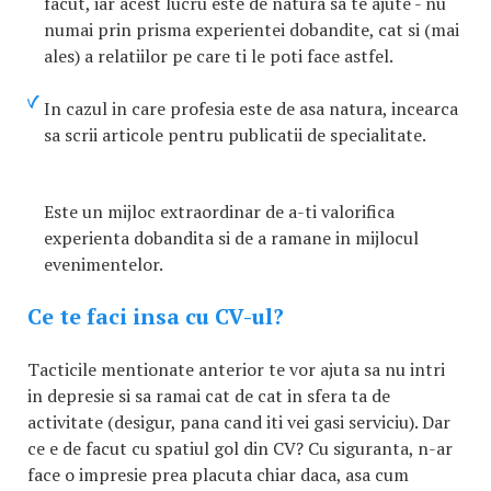
facut, iar acest lucru este de natura sa te ajute - nu
numai prin prisma experientei dobandite, cat si (mai
ales) a relatiilor pe care ti le poti face astfel.
In cazul in care profesia este de asa natura, incearca
sa scrii articole pentru publicatii de specialitate.
Este un mijloc extraordinar de a-ti valorifica
experienta dobandita si de a ramane in mijlocul
evenimentelor.
Ce te faci insa cu CV-ul?
Tacticile mentionate anterior te vor ajuta sa nu intri
in depresie si sa ramai cat de cat in sfera ta de
activitate (desigur, pana cand iti vei gasi serviciu). Dar
ce e de facut cu spatiul gol din CV? Cu siguranta, n-ar
face o impresie prea placuta chiar daca, asa cum