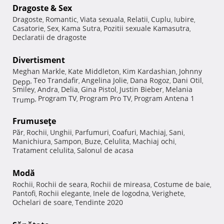
Dragoste & Sex
Dragoste
Romantic
Viata sexuala
Relatii
Cuplu
Iubire
,
,
,
,
,
,
Casatorie
Sex
Kama Sutra
Pozitii sexuale Kamasutra
,
,
,
,
Declaratii de dragoste
Divertisment
Meghan Markle
Kate Middleton
Kim Kardashian
Johnny
,
,
,
Teo Trandafir
Angelina Jolie
Dana Rogoz
Dani Otil
Depp
,
,
,
,
,
Smiley
Andra
Delia
Gina Pistol
Justin Bieber
Melania
,
,
,
,
,
Program TV
Program Pro TV
Program Antena 1
Trump
,
,
,
Frumuseţe
Păr
Rochii
Unghii
Parfumuri
Coafuri
Machiaj
Sani
,
,
,
,
,
,
,
Manichiura
Sampon
Buze
Celulita
Machiaj ochi
,
,
,
,
,
Tratament celulita
Salonul de acasa
,
Modă
Rochii
Rochii de seara
Rochii de mireasa
Costume de baie
,
,
,
,
Pantofi
Rochii elegante
Inele de logodna
Verighete
,
,
,
,
Ochelari de soare
Tendinte 2020
,