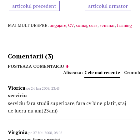
articolul precedent
articolul urmator
MAI MULT DESPRE:
angajare
,
CV
,
somaj
,
curs
,
seminar
,
training
Comentarii (3)
POSTEAZA COMENTARIU
Afiseaza:
Cele mai recente
|
Cronol
Viorica
pe 24 Ian 2009, 23:45
serviciu
serviciu fara studii superioare,fara cv bine platit,staj
de lucru nu am(23ani)
Virginia
pe 27 Mai 2008, 08:06
am ramas fara servici