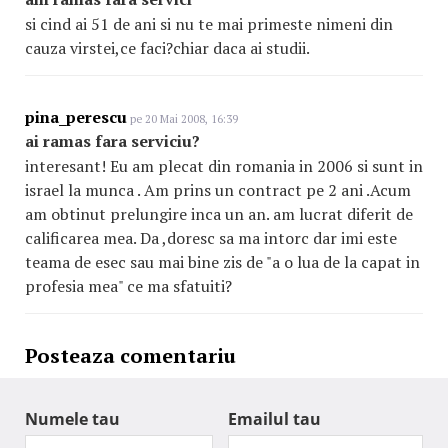
si cind ai 51 de ani si nu te mai primeste nimeni din
cauza virstei,ce faci?chiar daca ai studii.
pina_perescu
pe 20 Mai 2008, 16:39
ai ramas fara serviciu?
interesant! Eu am plecat din romania in 2006 si sunt in
israel la munca . Am prins un contract pe 2 ani .Acum
am obtinut prelungire inca un an. am lucrat diferit de
calificarea mea. Da ,doresc sa ma intorc dar imi este
teama de esec sau mai bine zis de "a o lua de la capat in
profesia mea" ce ma sfatuiti?
Posteaza comentariu
Numele tau
Emailul tau