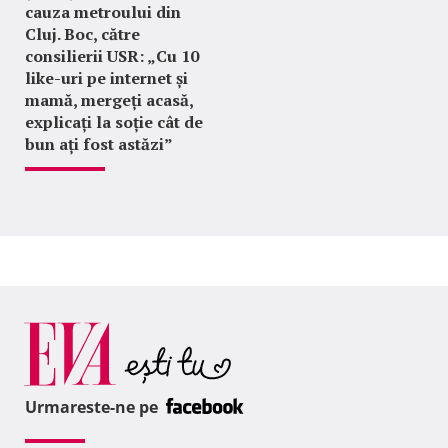
cauza metroului din
Cluj. Boc, către
consilierii USR: „Cu 10
like-uri pe internet și
mamă, mergeți acasă,
explicați la soție cât de
bun ați fost astăzi”
Urmareste-ne pe