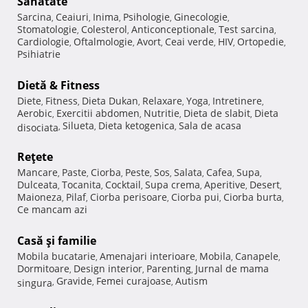
Sănătate
Sarcina
Ceaiuri
Inima
Psihologie
Ginecologie
,
,
,
,
,
Stomatologie
Colesterol
Anticonceptionale
Test sarcina
,
,
,
,
Cardiologie
Oftalmologie
Avort
Ceai verde
HIV
Ortopedie
,
,
,
,
,
,
Psihiatrie
Dietă & Fitness
Diete
Fitness
Dieta Dukan
Relaxare
Yoga
Intretinere
,
,
,
,
,
,
Aerobic
Exercitii abdomen
Nutritie
Dieta de slabit
Dieta
,
,
,
,
Silueta
Dieta ketogenica
Sala de acasa
disociata
,
,
,
Reţete
Mancare
Paste
Ciorba
Peste
Sos
Salata
Cafea
Supa
,
,
,
,
,
,
,
,
Dulceata
Tocanita
Cocktail
Supa crema
Aperitive
Desert
,
,
,
,
,
,
Maioneza
Pilaf
Ciorba perisoare
Ciorba pui
Ciorba burta
,
,
,
,
,
Ce mancam azi
Casă şi familie
Mobila bucatarie
Amenajari interioare
Mobila
Canapele
,
,
,
,
Dormitoare
Design interior
Parenting
Jurnal de mama
,
,
,
Gravide
Femei curajoase
Autism
singura
,
,
,