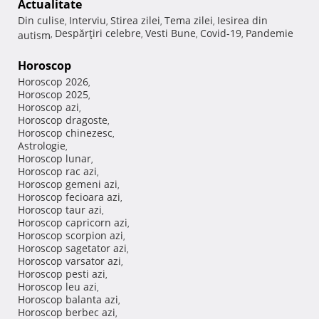
Actualitate
Din culise
Interviu
Stirea zilei
Tema zilei
Iesirea din
,
,
,
,
Despărţiri celebre
Vesti Bune
Covid-19
Pandemie
autism
,
,
,
,
Horoscop
Horoscop 2026
,
Horoscop 2025
,
Horoscop azi
,
Horoscop dragoste
,
Horoscop chinezesc
,
Astrologie
,
Horoscop lunar
,
Horoscop rac azi
,
Horoscop gemeni azi
,
Horoscop fecioara azi
,
Horoscop taur azi
,
Horoscop capricorn azi
,
Horoscop scorpion azi
,
Horoscop sagetator azi
,
Horoscop varsator azi
,
Horoscop pesti azi
,
Horoscop leu azi
,
Horoscop balanta azi
,
Horoscop berbec azi
,