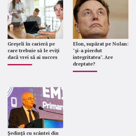
Greșeli în carieră pe
Elon, supărat pe Nolan:
care trebuie să le eviți
"şi-a pierdut
dacă vrei să ai succes
integritatea". Are
dreptate?
Ședință cu scântei din