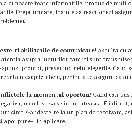
a a cunoaste toate informatiile, produc de mult or
tabile. Drept urmare, inainte sa reactionezi asigur
problemei.
este-ti abilitatile de comunicare!
Asculta cu at
 atentia asupra lucrurilor care iti sunt transmise 
raspunzi prompt, prevenind neintelegerile. Cand 
repeta mesajele-cheie, pentru a te asigura ca ai i
nflictele la momentul oportun!
Cand esti pus 
gativa, nu o lasa sa se inrautateasca. Fii direct,
 bun simt. Gandeste-te la un plan de rezolvare, as
si apoi pune-l in aplicare.