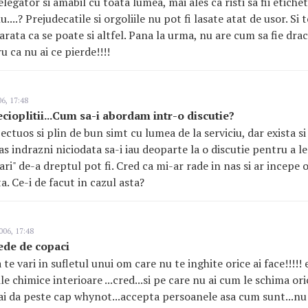
ntelegator si amabil cu toata lumea, mai ales ca risti sa fii etich
u....? Prejudecatile si orgoliile nu pot fi lasate atat de usor. Si 
 arata ca se poate si altfel. Pana la urma, nu are cum sa fie dra
 ca nu ai ce pierde!!!!
6, 17:48
ecioplitii...Cum sa-i abordam intr-o discutie?
pectuos si plin de bun simt cu lumea de la serviciu, dar exista si
s indrazni niciodata sa-i iau deoparte la o discutie pentru a l
ri" de-a dreptul pot fi. Cred ca mi-ar rade in nas si ar incepe o 
ta. Ce-i de facut in cazul asta?
006, 17:48
ede de copaci
a te vari in sufletul unui om care nu te inghite orice ai face!!!!! 
ile chimice interioare ...cred...si pe care nu ai cum le schima ori
mai da peste cap whynot...accepta persoanele asa cum sunt...nu