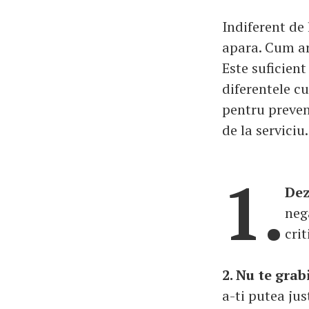
Indiferent de 
apara. Cum ar 
Este suficient
diferentele c
pentru preven
de la serviciu.
1.
Dez
nega
crit
2. Nu te grab
a-ti putea jus