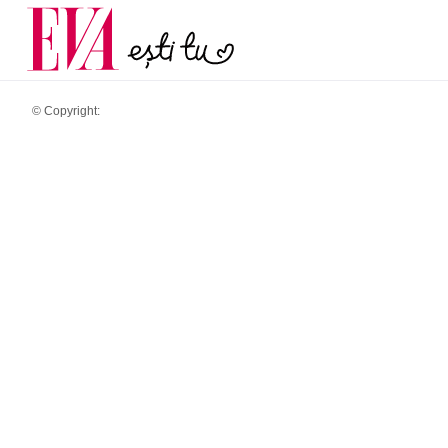
și 60 de ani. De ce te t
Carieră
pe măsură ce înaintez
Actualitate
© Copyright: