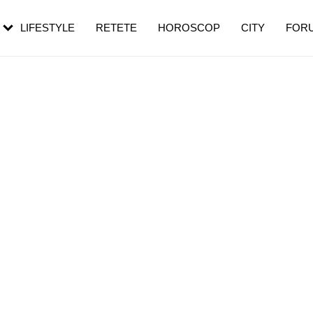
rezești mai des
Cât durează, cum te pregătești și cât
i în vârstă
de dureroasă este investigația
LIFESTYLE
RETETE
HOROSCOP
CITY
FOR