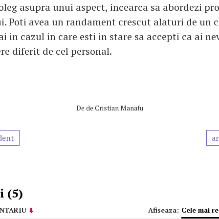
oleg asupra unui aspect, incearca sa abordezi pr
ui. Poti avea un randament crescut alaturi de un 
i in cazul in care esti in stare sa accepti ca ai ne
e diferit de cel personal.
De
de Cristian Manafu
dent
ar
 (5)
NTARIU
Afiseaza:
Cele mai r