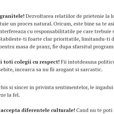
 granitele!
Dezvoltarea relatiilor de prietenie la l
uie un proces natural. Oricum, este bine sa te as
nterfereaza cu responsabilitatile pe care trebuie s
Stabileste-ti foarte clar prioritatile, limitandu-ti d
 pentru masa de pranz, fie dupa sfarsitul program
i toti colegii cu respect!
Fii intotdeauna politi
sebite, incearca sa nu fii arogant si sarcastic.
his si sincer in privinta sentimentelor, le ingadui 
ze la fel.
i accepta diferentele culturale!
Cand nu te poti