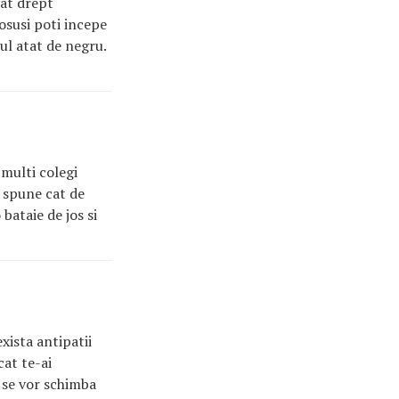
etat drept
tosusi poti incepe
cul atat de negru.
 multi colegi
e spune cat de
bataie de jos si
exista antipatii
cat te-ai
 se vor schimba