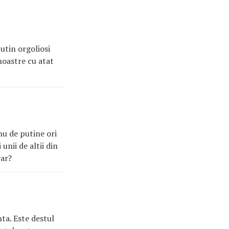
utin orgoliosi
noastre cu atat
 nu de putine ori
unii de altii din
var?
ta. Este destul