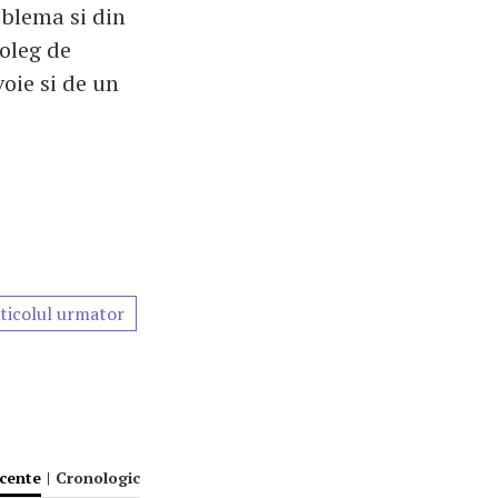
oblema si din
coleg de
voie si de un
ticolul urmator
ecente
|
Cronologic