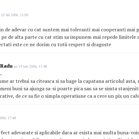
 12 Iul 2006, 11:05
lin de adevar cu cat suntem mai toleranti mai cooperanti mai p
 pe de alta parte cu cat stim sa impunem mai repede limitele 
tati este ce ne dorim cu totii respect si dragoste
 Radu
pe 19 Ian 2006, 17:48
.
ume ar trebui sa citeasca si sa bage la capatana articolul asta,
eni buni sa ajunga sa-si poarte pica sau sa se simta stanjeniti 
ative, de ce sa fie o simpla operatiune ca a cere un pix un cal
006, 17:48
rfect adevarate si aplicabile daca ar exista mai multa buna-voin