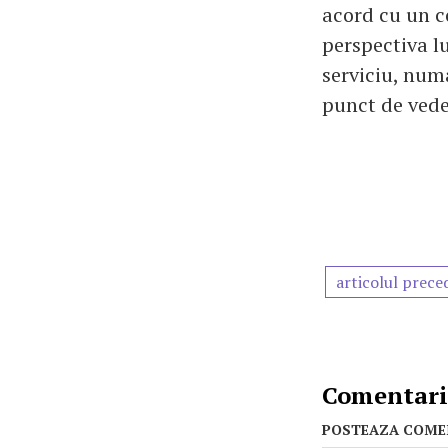
acord cu un c
perspectiva l
serviciu, numa
punct de veder
articolul prece
Comentarii
POSTEAZA COME