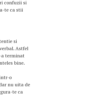
i confuzii si
a-te ca stii
entie si
verbal. Astfel
s-a terminat
nteles bine.
intr-o
 dar nu uita de
igura-te ca