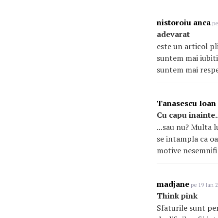
nistoroiu anca
pe
adevarat
este un articol p
suntem mai iubiti
suntem mai respec
Tanasescu Ioan
Cu capu inainte..
...sau nu? Multa l
se intampla ca oam
motive nesemnific
madjane
pe 19 Ian 2
Think pink
Sfaturile sunt pe