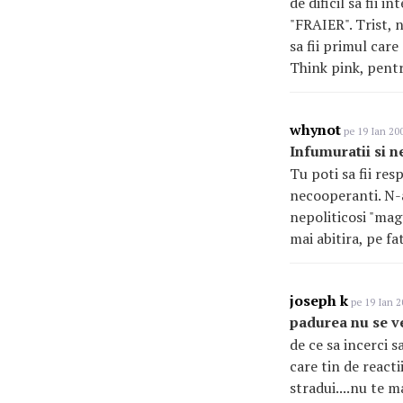
de dificil sa fii i
"FRAIER". Trist, n
sa fii primul care
Think pink, pentru
whynot
pe 19 Ian 200
Infumuratii si n
Tu poti sa fii res
necooperanti. N-a
nepoliticosi "maga
mai abitira, pe fa
joseph k
pe 19 Ian 2
padurea nu se v
de ce sa incerci s
care tin de reacti
stradui....nu te 