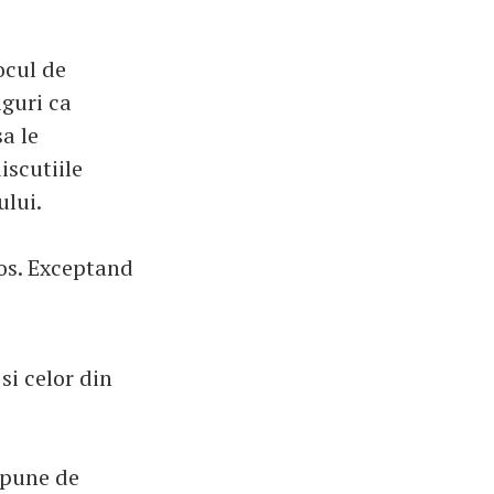
ocul de
iguri ca
a le
iscutiile
ului.
cos. Exceptand
si celor din
 pune de