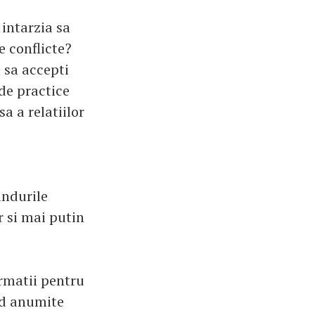
 intarzia sa
e conflicte?
m sa accepti
de practice
 a relatiilor
andurile
r si mai putin
rmatii pentru
ind anumite