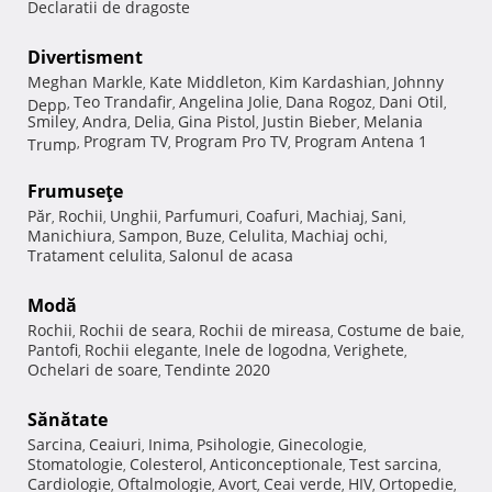
Declaratii de dragoste
Divertisment
Meghan Markle
Kate Middleton
Kim Kardashian
Johnny
,
,
,
Teo Trandafir
Angelina Jolie
Dana Rogoz
Dani Otil
Depp
,
,
,
,
,
Smiley
Andra
Delia
Gina Pistol
Justin Bieber
Melania
,
,
,
,
,
Program TV
Program Pro TV
Program Antena 1
Trump
,
,
,
Frumuseţe
Păr
Rochii
Unghii
Parfumuri
Coafuri
Machiaj
Sani
,
,
,
,
,
,
,
Manichiura
Sampon
Buze
Celulita
Machiaj ochi
,
,
,
,
,
Tratament celulita
Salonul de acasa
,
Modă
Rochii
Rochii de seara
Rochii de mireasa
Costume de baie
,
,
,
,
Pantofi
Rochii elegante
Inele de logodna
Verighete
,
,
,
,
Ochelari de soare
Tendinte 2020
,
Sănătate
Sarcina
Ceaiuri
Inima
Psihologie
Ginecologie
,
,
,
,
,
Stomatologie
Colesterol
Anticonceptionale
Test sarcina
,
,
,
,
Cardiologie
Oftalmologie
Avort
Ceai verde
HIV
Ortopedie
,
,
,
,
,
,