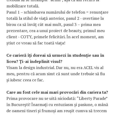
mobilizare totală.
Pasul 1 – schimbarea numărului de telefon = renunțare
totală la stilul de viață anterior, pasul 2 - overtime la
birou ca să învăț cât mai mult, pasul 3 – prima mea
prezentare, cea a unui proiect de beauty, primul meu
client - COTY, primele felicitări. În acel moment, am
știut ce vreau să fac toată viața!
Ce carieră îți doreai să urmezi în studenție sau în
liceu? Ți-ai îndeplinit visul?
Visam la design industrial. Dar nu, nu era ACEL vis al
meu, pentru că acum simt că sunt unde trebuie să fiu
și iubesc ceea ce fac.
Care au fost cele mai mari provocări din cariera ta?
Prima provocare nu se uită niciodată: “Liberty Parade”
în București! Înarmați cu entuziasm și pasiune, o mână
de oameni tineri și frumoși am reușit cumva să trecem