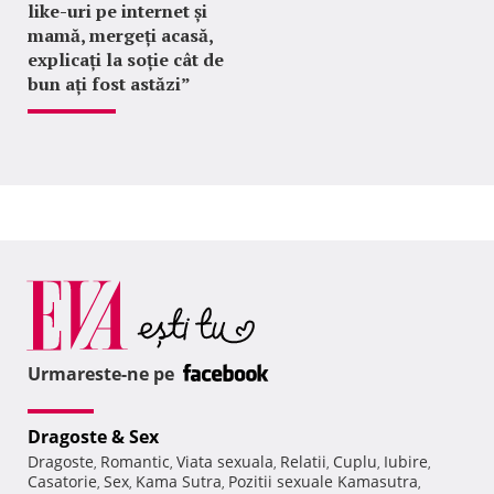
like-uri pe internet și
mamă, mergeți acasă,
explicați la soție cât de
bun ați fost astăzi”
Urmareste-ne pe
Dragoste & Sex
Dragoste
Romantic
Viata sexuala
Relatii
Cuplu
Iubire
,
,
,
,
,
,
Casatorie
Sex
Kama Sutra
Pozitii sexuale Kamasutra
,
,
,
,