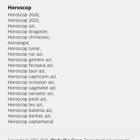
Horoscop
Horoscop 2026
,
Horoscop 2025
,
Horoscop azi
,
Horoscop dragoste
,
Horoscop chinezesc
,
Astrologie
,
Horoscop lunar
,
Horoscop rac azi
,
Horoscop gemeni azi
,
Horoscop fecioara azi
,
Horoscop taur azi
,
Horoscop capricorn azi
,
Horoscop scorpion azi
,
Horoscop sagetator azi
,
Horoscop varsator azi
,
Horoscop pesti azi
,
Horoscop leu azi
,
Horoscop balanta azi
,
Horoscop berbec azi
,
Horoscop saptamanal
Copyright © 2001-2026,
iMedia Plus Group
. Toate drepturile rezervate