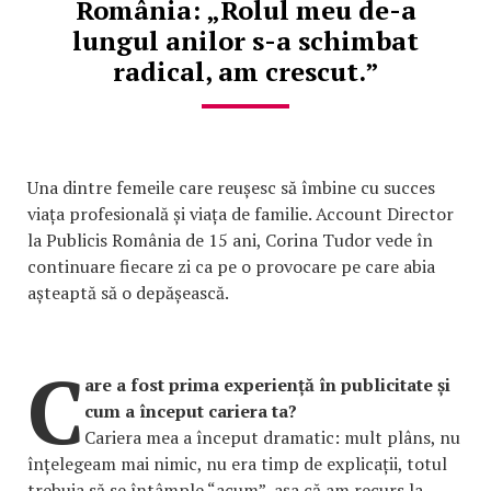
România: „Rolul meu de-a
lungul anilor s-a schimbat
radical, am crescut.”
Una dintre femeile care reușesc să îmbine cu succes
viața profesională și viața de familie. Account Director
la Publicis România de 15 ani, Corina Tudor vede în
continuare fiecare zi ca pe o provocare pe care abia
așteaptă să o depășească.
C
are a fost prima experiență în publicitate și
cum a început cariera ta?
Cariera mea a început dramatic: mult plâns, nu
înțelegeam mai nimic, nu era timp de explicații, totul
trebuia să se întâmple “acum”, așa că am recurs la