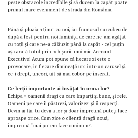
peste obstacole incredibile și să ducem la capăt poate
primul mare eveniment de stradă din România.
Până și ploaia a ținut cu noi, iar frumosul curcubeu de
după a fost pentru noi luminița de care ne-am agățat
cu toții și care ne-a călăuzit până la capăt - cel puțin
așa arată totul prin ochișorii unui mic Account
Executive! Acum pot spune că fiecare zi este o
provocare, în fiecare dimineață urc într-un carusel și,
ce-i drept, uneori, uit să mai cobor pe înserat.
Ce lecții importante ai învățat în urma lor?
Echipa = oamenii dragi cu care împarți și bune, și rele.
Oameni pe care îi păstrezi, valorizezi și îi respecți.
Devin ai tăi, tu devii a lor și doar împreună puteți face
aproape orice. Cum zice o clientă dragă nouă,
împreună “mai putem face o minune”.