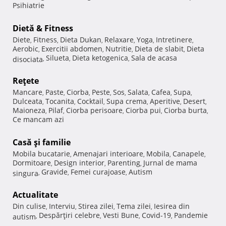
Psihiatrie
Dietă & Fitness
Diete
Fitness
Dieta Dukan
Relaxare
Yoga
Intretinere
,
,
,
,
,
,
Aerobic
Exercitii abdomen
Nutritie
Dieta de slabit
Dieta
,
,
,
,
Silueta
Dieta ketogenica
Sala de acasa
disociata
,
,
,
Reţete
Mancare
Paste
Ciorba
Peste
Sos
Salata
Cafea
Supa
,
,
,
,
,
,
,
,
Dulceata
Tocanita
Cocktail
Supa crema
Aperitive
Desert
,
,
,
,
,
,
Maioneza
Pilaf
Ciorba perisoare
Ciorba pui
Ciorba burta
,
,
,
,
,
Ce mancam azi
Casă şi familie
Mobila bucatarie
Amenajari interioare
Mobila
Canapele
,
,
,
,
Dormitoare
Design interior
Parenting
Jurnal de mama
,
,
,
Gravide
Femei curajoase
Autism
singura
,
,
,
Actualitate
Din culise
Interviu
Stirea zilei
Tema zilei
Iesirea din
,
,
,
,
Despărţiri celebre
Vesti Bune
Covid-19
Pandemie
autism
,
,
,
,