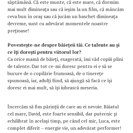
săptămână. Că este munte, că este mare, că dormim
mai mult dimineața sau că ieșim la un film, că mâncăm
ceva bun în oraș sau că jucăm un baschet dimineața
devreme, sunt cu adevărat momentele noastre
prețioase!
Povestește-ne despre băiețeii tăi. Ce talente au și
ce îți dorești pentru viitorul lor?
Ca orice mamă de băieți, exagerată, îmi văd copiii plini
de talente. Dar tot ce-mi doresc pentru ei e să se
bucure de o copilărie frumoasă, de o tinerețe
spumoasă, iar, adulți fiind, să ajungă să facă ce își
doresc ei mai mult, să își iubească meseria.
Încercăm să fim părinții de care au ei nevoie. Băiatul
cel mare, David, este foarte sensibil, dar puternic și
echilibrat în același timp, pe când cel mic, Luca, este
complet diferit – energie vie, un adevărat performer!