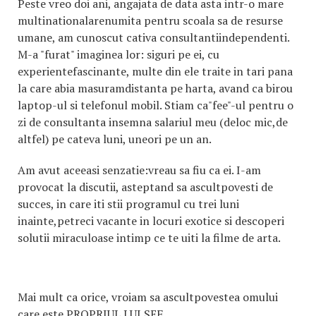
Peste vreo doi ani, angajata de data asta intr-o mare
multinationalarenumita pentru scoala sa de resurse
umane, am cunoscut cativa consultantiindependenti.
M-a "furat" imaginea lor: siguri pe ei, cu
experientefascinante, multe din ele traite in tari pana
la care abia masuramdistanta pe harta, avand ca birou
laptop-ul si telefonul mobil. Stiam ca"fee"-ul pentru o
zi de consultanta insemna salariul meu (deloc mic,de
altfel) pe cateva luni, uneori pe un an.
Am avut aceeasi senzatie:vreau sa fiu ca ei. I-am
provocat la discutii, asteptand sa ascultpovesti de
succes, in care iti stii programul cu trei luni
inainte,petreci vacante in locuri exotice si descoperi
solutii miraculoase intimp ce te uiti la filme de arta.
Mai mult ca orice, vroiam sa ascultpovestea omului
care este PROPRIUL LUI SEF.