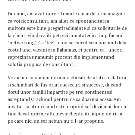
Din nou, am avut noroc. Inainte chiar de a-mi imagina
ca voi ficonsultant, am aflat ca spontaneitatea
multora este bine pregatitadinainte si ca solicitarile de
la clienti vin daca iti petreci jumatatedin timp facand
"networking". Ca "fee"-ul nu se calculeaza pornind dela
costul unei vacante in Bahamas, ci pentru ca - uneori -
reprezinta unanumit procent din implementand
solutia propusa de consultant.
Vorbeam cuoameni normali: obositi de atatea calatorii
si schimbari de fus orar, cuesecuri si succese, ducand
dorul unor familii impartite pe trei continentesi
asteptand Craciunul pentru ca sa doarma acasa. Am
invatat ca atuncicand esti propriul sef devii mai dur cu
tine decat oricine altcineva:clientii iti impun un ritm
pe care nici un sef nebun nu ti l-ar propune.