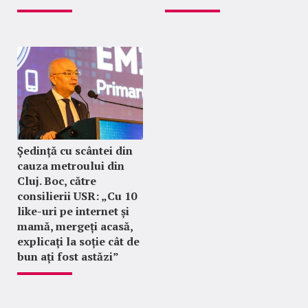
Ședință cu scântei din
cauza metroului din
Cluj. Boc, către
consilierii USR: „Cu 10
like-uri pe internet și
mamă, mergeți acasă,
explicați la soție cât de
bun ați fost astăzi”