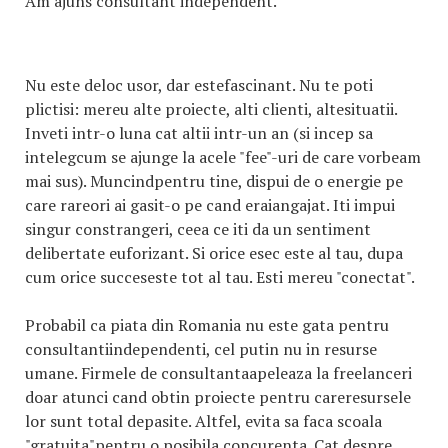
Am ajuns consultant independent.
Nu este deloc usor, dar estefascinant. Nu te poti
plictisi: mereu alte proiecte, alti clienti, altesituatii.
Inveti intr-o luna cat altii intr-un an (si incep sa
intelegcum se ajunge la acele "fee"-uri de care vorbeam
mai sus). Muncindpentru tine, dispui de o energie pe
care rareori ai gasit-o pe cand eraiangajat. Iti impui
singur constrangeri, ceea ce iti da un sentiment
delibertate euforizant. Si orice esec este al tau, dupa
cum orice succeseste tot al tau. Esti mereu "conectat".
Probabil ca piata din Romania nu este gata pentru
consultantiindependenti, cel putin nu in resurse
umane. Firmele de consultantaapeleaza la freelanceri
doar atunci cand obtin proiecte pentru careresursele
lor sunt total depasite. Altfel, evita sa faca scoala
"gratuita"pentru o posibila concurenta. Cat despre