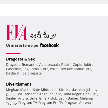
Urmareste-ne pe
Dragoste & Sex
Dragoste
Romantic
Viata sexuala
Relatii
Cuplu
Iubire
,
,
,
,
,
,
Casatorie
Sex
Kama Sutra
Pozitii sexuale Kamasutra
,
,
,
,
Declaratii de dragoste
Divertisment
Meghan Markle
Kate Middleton
Kim Kardashian
Johnny
,
,
,
Teo Trandafir
Angelina Jolie
Dana Rogoz
Dani Otil
Depp
,
,
,
,
,
Smiley
Andra
Delia
Gina Pistol
Justin Bieber
Melania
,
,
,
,
,
Program TV
Program Pro TV
Program Antena 1
Trump
,
,
,