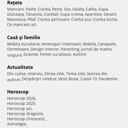
Reţete
Mancare
Paste
Ciorba
Peste
Sos
Salata
Cafea
Supa
,
,
,
,
,
,
,
,
Dulceata
Tocanita
Cocktail
Supa crema
Aperitive
Desert
,
,
,
,
,
,
Maioneza
Pilaf
Ciorba perisoare
Ciorba pui
Ciorba burta
,
,
,
,
,
Ce mancam azi
Casă şi familie
Mobila bucatarie
Amenajari interioare
Mobila
Canapele
,
,
,
,
Dormitoare
Design interior
Parenting
Jurnal de mama
,
,
,
Gravide
Femei curajoase
Autism
singura
,
,
,
Actualitate
Din culise
Interviu
Stirea zilei
Tema zilei
Iesirea din
,
,
,
,
Despărţiri celebre
Vesti Bune
Covid-19
Pandemie
autism
,
,
,
,
Horoscop
Horoscop 2026
,
Horoscop 2025
,
Horoscop azi
,
Horoscop dragoste
,
Horoscop chinezesc
,
Astrologie
,