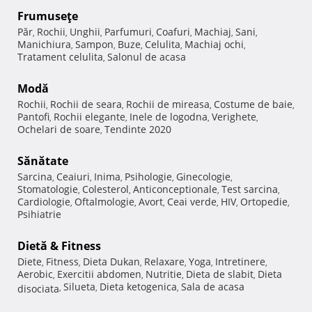
Frumuseţe
Păr
Rochii
Unghii
Parfumuri
Coafuri
Machiaj
Sani
,
,
,
,
,
,
,
Manichiura
Sampon
Buze
Celulita
Machiaj ochi
,
,
,
,
,
Tratament celulita
Salonul de acasa
,
Modă
Rochii
Rochii de seara
Rochii de mireasa
Costume de baie
,
,
,
,
Pantofi
Rochii elegante
Inele de logodna
Verighete
,
,
,
,
Ochelari de soare
Tendinte 2020
,
Sănătate
Sarcina
Ceaiuri
Inima
Psihologie
Ginecologie
,
,
,
,
,
Stomatologie
Colesterol
Anticonceptionale
Test sarcina
,
,
,
,
Cardiologie
Oftalmologie
Avort
Ceai verde
HIV
Ortopedie
,
,
,
,
,
,
Psihiatrie
Dietă & Fitness
Diete
Fitness
Dieta Dukan
Relaxare
Yoga
Intretinere
,
,
,
,
,
,
Aerobic
Exercitii abdomen
Nutritie
Dieta de slabit
Dieta
,
,
,
,
Silueta
Dieta ketogenica
Sala de acasa
disociata
,
,
,