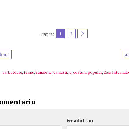
1
2
Pagina:
dent
ar
:
sarbatoare
,
femei
,
Sanziene
,
camasa
,
ie
,
costum popular
,
Ziua Internati
comentariu
Emailul tau