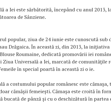
ă a Iei este sărbătorită, începând cu anul 2013, la
ătoarea de Sânziene.
rul popular, ziua de 24 iunie este cunoscută sub
au Drăgaica. În această zi, din 2013, la iniţiativ
 Blouse Roumaine, dedicată promovării iei române
şi Ziua Universală a Iei, marcată de comunităţile 
emeile în special poartă în această zi o ie.
ală a costumului popular românesc este cămașa, 
 doar cămășii femeiești. Cămașa este croită în for
ră bucată de pânză și cu o deschizătură în partea 