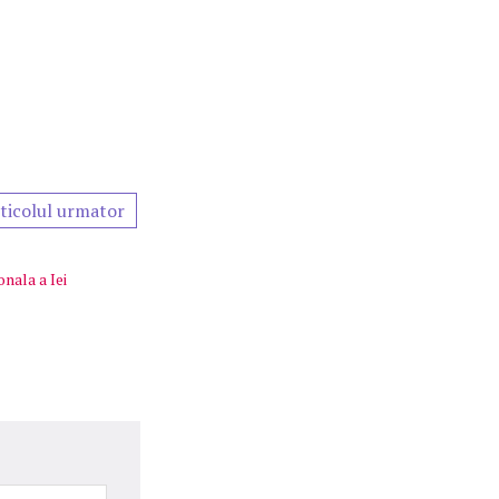
ticolul urmator
onala a Iei