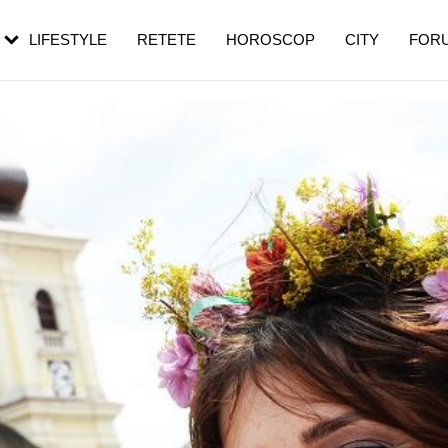
rebui să mergi
și 60 de ani. De ce te trezești mai des
pe măsură ce înaintezi în vârstă
LIFESTYLE
RETETE
HOROSCOP
CITY
FOR