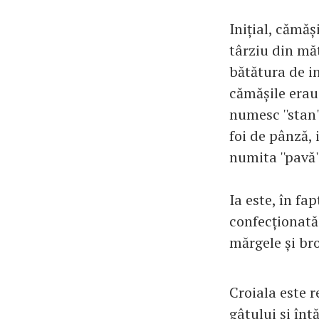
Inițial, cămăș
târziu din mă
bătătura de in
cămășile erau 
numesc ''stan'
foi de pânză,
numita ''pavă'
Ia este, în f
confecționată
mărgele și bro
Croiala este r
gâtului și înt