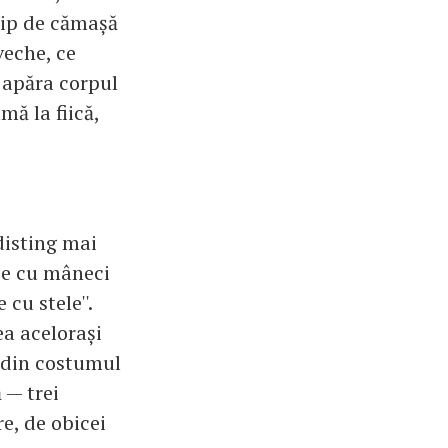
 tip de cămașă
veche, ce
 apăra corpul
mă la fiică,
disting mai
ie cu mâneci
cu stele''.
ea acelorași
e din costumul
 — trei
e, de obicei