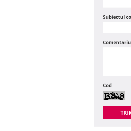
Subiectul c
Comentariu
Cod
TRI