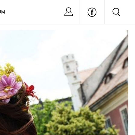
Nu ai cont?
Inregistreaza-
UM