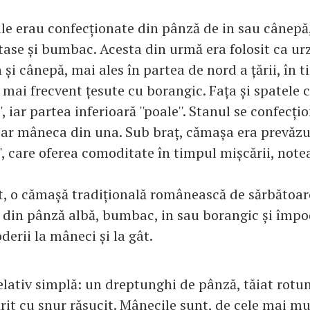
ile erau confecționate din pânză de in sau cânepă
tase și bumbac. Acesta din urmă era folosit ca ur
 și cânepă, mai ales în partea de nord a țării, în 
mai frecvent țesute cu borangic. Fața și spatele 
', iar partea inferioară ''poale''. Stanul se confecț
 iar mâneca din una. Sub braț, cămașa era prevăzu
', care oferea comoditate în timpul mișcării, note
apt, o cămașă tradițională românească de sărbătoar
 din pânză albă, bumbac, in sau borangic și împo
derii la mâneci și la gât.
elativ simplă: un dreptunghi de pânză, tăiat rotun
ărit cu șnur răsucit. Mânecile sunt, de cele mai mul