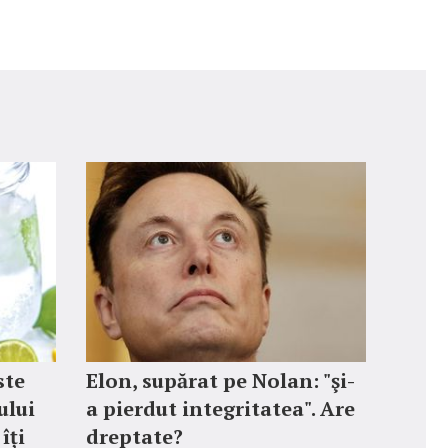
ste
Elon, supărat pe Nolan: "şi-
ului
a pierdut integritatea". Are
îți
dreptate?