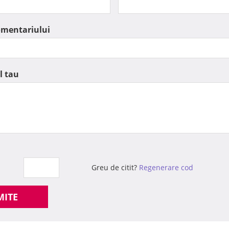
omentariului
l tau
Greu de citit?
Regenerare cod
MITE