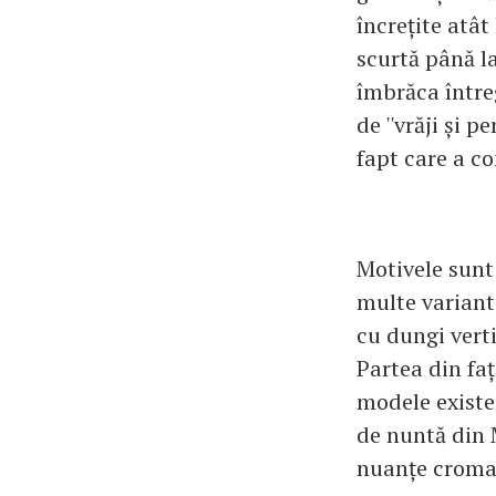
încrețite atât
scurtă până l
îmbrăca între
de ''vrăji și p
fapt care a co
Motivele sunt 
multe variant
cu dungi verti
Partea din faț
modele existen
de nuntă din M
nuanțe cromati