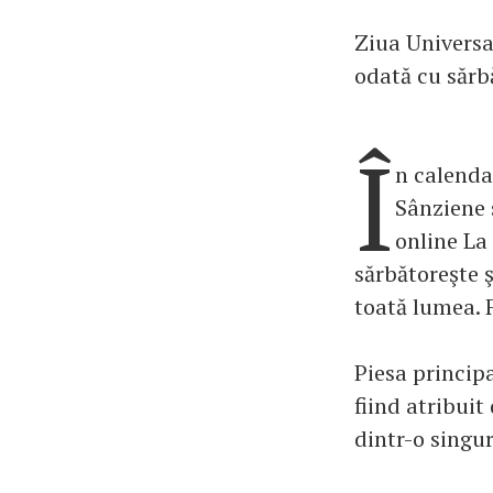
Ziua Universal
odată cu sărb
Î
n calenda
Sânziene s
online La
sărbătoreşte 
toată lumea. F
Piesa princip
fiind atribuit
dintr-o singu