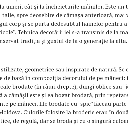
 la umeri, cât și la încheieturile mâinilor. Este un
a talie, spre deosebire de cămașa anterioară, mai 
gul corp și se purta dedesubtul hainelor pentru a
ericole''. Tehnica decorării iei s-a transmis de la ma
nservat tradiția și gustul de la o generație la alta.
stilizate, geometrice sau inspirate de natură. Se 
e de bază în compoziția decorului de pe mâneci: 
cale brodate (în râuri drepte), dungi oblice sau ''ie 
ă a cămășii este și ea bogat brodată, prin repetar
te pe mâneci. Iile brodate cu ''spic'' făceau part
oldova. Culorile folosite la broderie erau în două
ce, de regulă, dar se broda și cu o singură culoar