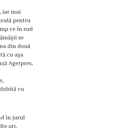
, iar mai
zeală pentru
timp ce în sud
cămășii se
iona din două
tă cu așa
ază Agerpres.
e,
dobită cu
d în jurul
te ori,