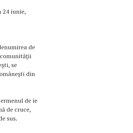
 24 iunie,
 denumirea de
a comunităţii
şti, se
româneşti din
termenul de ie
mă de cruce,
de sus.