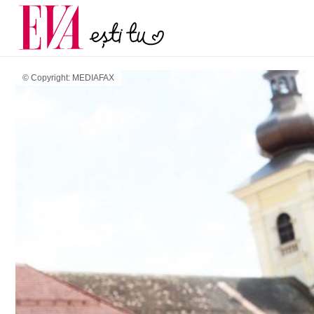
menopauză și când ar t
Carieră
la medic
Actualitate
© Copyright: MEDIAFAX