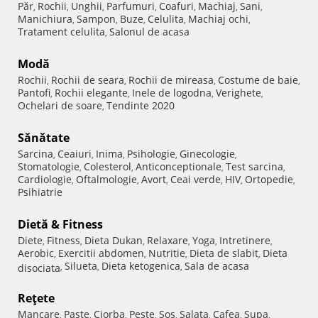
Păr
Rochii
Unghii
Parfumuri
Coafuri
Machiaj
Sani
,
,
,
,
,
,
,
Manichiura
Sampon
Buze
Celulita
Machiaj ochi
,
,
,
,
,
Tratament celulita
Salonul de acasa
,
Modă
Rochii
Rochii de seara
Rochii de mireasa
Costume de baie
,
,
,
,
Pantofi
Rochii elegante
Inele de logodna
Verighete
,
,
,
,
Ochelari de soare
Tendinte 2020
,
Sănătate
Sarcina
Ceaiuri
Inima
Psihologie
Ginecologie
,
,
,
,
,
Stomatologie
Colesterol
Anticonceptionale
Test sarcina
,
,
,
,
Cardiologie
Oftalmologie
Avort
Ceai verde
HIV
Ortopedie
,
,
,
,
,
,
Psihiatrie
Dietă & Fitness
Diete
Fitness
Dieta Dukan
Relaxare
Yoga
Intretinere
,
,
,
,
,
,
Aerobic
Exercitii abdomen
Nutritie
Dieta de slabit
Dieta
,
,
,
,
Silueta
Dieta ketogenica
Sala de acasa
disociata
,
,
,
Reţete
Mancare
Paste
Ciorba
Peste
Sos
Salata
Cafea
Supa
,
,
,
,
,
,
,
,