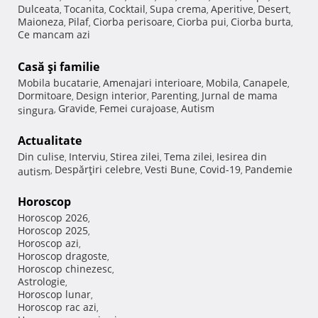
Dulceata
Tocanita
Cocktail
Supa crema
Aperitive
Desert
,
,
,
,
,
,
Maioneza
Pilaf
Ciorba perisoare
Ciorba pui
Ciorba burta
,
,
,
,
,
Ce mancam azi
Casă şi familie
Mobila bucatarie
Amenajari interioare
Mobila
Canapele
,
,
,
,
Dormitoare
Design interior
Parenting
Jurnal de mama
,
,
,
Gravide
Femei curajoase
Autism
singura
,
,
,
Actualitate
Din culise
Interviu
Stirea zilei
Tema zilei
Iesirea din
,
,
,
,
Despărţiri celebre
Vesti Bune
Covid-19
Pandemie
autism
,
,
,
,
Horoscop
Horoscop 2026
,
Horoscop 2025
,
Horoscop azi
,
Horoscop dragoste
,
Horoscop chinezesc
,
Astrologie
,
Horoscop lunar
,
Horoscop rac azi
,