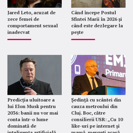
Jared Leto, acuzat de
Când începe Postul
zece femei de
Sfintei Marii în 2026 și
comportament sexual
când este dezlegare la
inadecvat
pește
Predicția uluitoare a
Ședință cu scântei din
lui Elon Musk pentru
cauza metroului din
2036: banii nu vor mai
Cluj. Boc, către
conta într-o lume
consilierii USR: „Cu 10
dominată de
like-uri pe internet și
inteligența artificială
mamă, mergeți acasă,