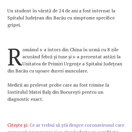
Un student în vârstă de 24 de ani a fost internat la
Spitalul Județean din Bacău cu simptome specifice
gripei.
R
omânul s-a întors din China în urmă cu 8 zile
acuzând febră și tuse și s-a prezentat astăzi la
Unitatea de Primiri Urgențe a Spitalui Județean
din Bacău cu ușoare dureri musculare.
Medicii au prelevat probe care au fost trimise la
Institulul Matei Balș din București pentru un
diagnostic exact.
Citește și:
Ce ar trebui să știi despre coronavirusul care
provoacă pneumonie și se răspândește cu rapiditate