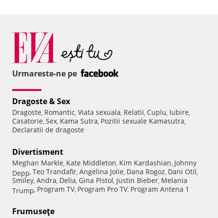
Urmareste-ne pe
Dragoste & Sex
Dragoste
Romantic
Viata sexuala
Relatii
Cuplu
Iubire
,
,
,
,
,
,
Casatorie
Sex
Kama Sutra
Pozitii sexuale Kamasutra
,
,
,
,
Declaratii de dragoste
Divertisment
Meghan Markle
Kate Middleton
Kim Kardashian
Johnny
,
,
,
Teo Trandafir
Angelina Jolie
Dana Rogoz
Dani Otil
Depp
,
,
,
,
,
Smiley
Andra
Delia
Gina Pistol
Justin Bieber
Melania
,
,
,
,
,
Program TV
Program Pro TV
Program Antena 1
Trump
,
,
,
Frumuseţe