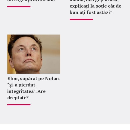
explicați la soție cât de
bun ați fost astăzi”
Elon, supărat pe Nolan:
"şi-a pierdut
integritatea". Are
dreptate?