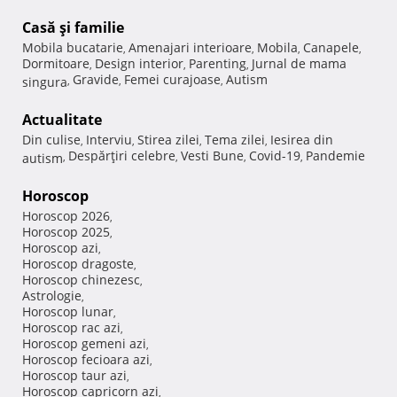
Casă şi familie
Mobila bucatarie
Amenajari interioare
Mobila
Canapele
,
,
,
,
Dormitoare
Design interior
Parenting
Jurnal de mama
,
,
,
Gravide
Femei curajoase
Autism
singura
,
,
,
Actualitate
Din culise
Interviu
Stirea zilei
Tema zilei
Iesirea din
,
,
,
,
Despărţiri celebre
Vesti Bune
Covid-19
Pandemie
autism
,
,
,
,
Horoscop
Horoscop 2026
,
Horoscop 2025
,
Horoscop azi
,
Horoscop dragoste
,
Horoscop chinezesc
,
Astrologie
,
Horoscop lunar
,
Horoscop rac azi
,
Horoscop gemeni azi
,
Horoscop fecioara azi
,
Horoscop taur azi
,
Horoscop capricorn azi
,