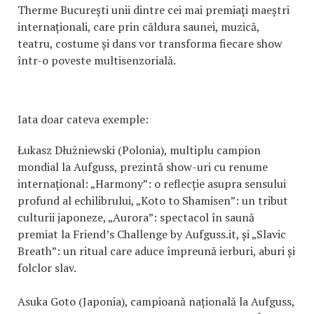
Therme București unii dintre cei mai premiați maeștri
internaționali, care prin căldura saunei, muzică,
teatru, costume și dans vor transforma fiecare show
într-o poveste multisenzorială.
Iata doar cateva exemple:
Łukasz Dłużniewski (Polonia), multiplu campion
mondial la Aufguss, prezintă show-uri cu renume
internațional: „Harmony”: o reflecție asupra sensului
profund al echilibrului, „Koto to Shamisen”: un tribut
culturii japoneze, „Aurora”: spectacol în saună
premiat la Friend’s Challenge by Aufguss.it, și „Slavic
Breath”: un ritual care aduce împreună ierburi, aburi și
folclor slav.
Asuka Goto (Japonia), campioană națională la Aufguss,