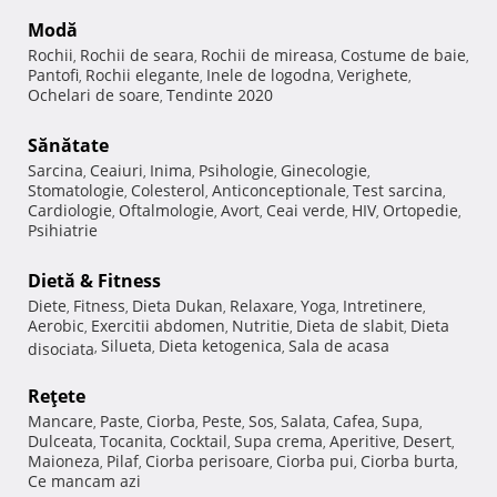
Modă
Rochii
Rochii de seara
Rochii de mireasa
Costume de baie
,
,
,
,
Pantofi
Rochii elegante
Inele de logodna
Verighete
,
,
,
,
Ochelari de soare
Tendinte 2020
,
Sănătate
Sarcina
Ceaiuri
Inima
Psihologie
Ginecologie
,
,
,
,
,
Stomatologie
Colesterol
Anticonceptionale
Test sarcina
,
,
,
,
Cardiologie
Oftalmologie
Avort
Ceai verde
HIV
Ortopedie
,
,
,
,
,
,
Psihiatrie
Dietă & Fitness
Diete
Fitness
Dieta Dukan
Relaxare
Yoga
Intretinere
,
,
,
,
,
,
Aerobic
Exercitii abdomen
Nutritie
Dieta de slabit
Dieta
,
,
,
,
Silueta
Dieta ketogenica
Sala de acasa
disociata
,
,
,
Reţete
Mancare
Paste
Ciorba
Peste
Sos
Salata
Cafea
Supa
,
,
,
,
,
,
,
,
Dulceata
Tocanita
Cocktail
Supa crema
Aperitive
Desert
,
,
,
,
,
,
Maioneza
Pilaf
Ciorba perisoare
Ciorba pui
Ciorba burta
,
,
,
,
,
Ce mancam azi