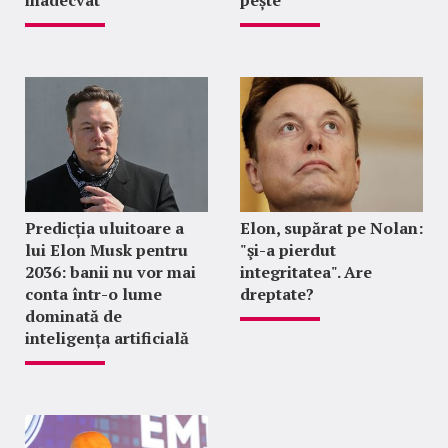
inadecvat
pește
Predicția uluitoare a
Elon, supărat pe Nolan:
lui Elon Musk pentru
"şi-a pierdut
2036: banii nu vor mai
integritatea". Are
conta într-o lume
dreptate?
dominată de
inteligența artificială