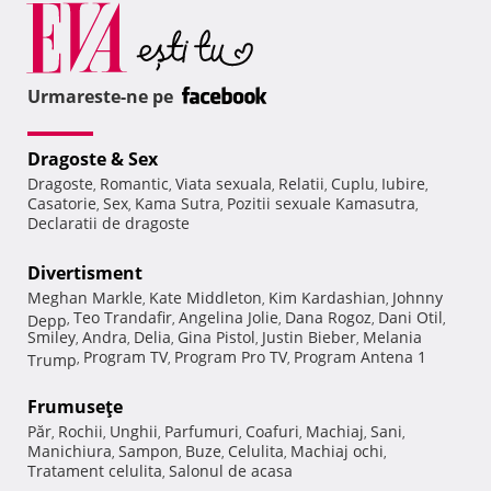
Urmareste-ne pe
Dragoste & Sex
Dragoste
Romantic
Viata sexuala
Relatii
Cuplu
Iubire
,
,
,
,
,
,
Casatorie
Sex
Kama Sutra
Pozitii sexuale Kamasutra
,
,
,
,
Declaratii de dragoste
Divertisment
Meghan Markle
Kate Middleton
Kim Kardashian
Johnny
,
,
,
Teo Trandafir
Angelina Jolie
Dana Rogoz
Dani Otil
Depp
,
,
,
,
,
Smiley
Andra
Delia
Gina Pistol
Justin Bieber
Melania
,
,
,
,
,
Program TV
Program Pro TV
Program Antena 1
Trump
,
,
,
Frumuseţe
Păr
Rochii
Unghii
Parfumuri
Coafuri
Machiaj
Sani
,
,
,
,
,
,
,
Manichiura
Sampon
Buze
Celulita
Machiaj ochi
,
,
,
,
,
Tratament celulita
Salonul de acasa
,