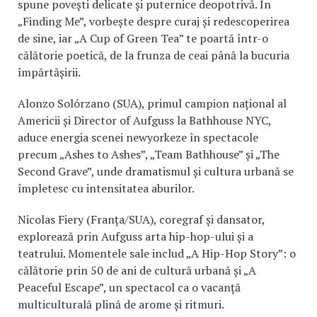
spune povești delicate și puternice deopotrivă. În
„Finding Me”, vorbește despre curaj și redescoperirea
de sine, iar „A Cup of Green Tea” te poartă într-o
călătorie poetică, de la frunza de ceai până la bucuria
împărtășirii.
Alonzo Solórzano (SUA), primul campion național al
Americii și Director of Aufguss la Bathhouse NYC,
aduce energia scenei newyorkeze în spectacole
precum „Ashes to Ashes”, „Team Bathhouse” și „The
Second Grave”, unde dramatismul și cultura urbană se
împletesc cu intensitatea aburilor.
Nicolas Fiery (Franța/SUA), coregraf și dansator,
explorează prin Aufguss arta hip-hop-ului și a
teatrului. Momentele sale includ „A Hip-Hop Story”: o
călătorie prin 50 de ani de cultură urbană și „A
Peaceful Escape”, un spectacol ca o vacanță
multiculturală plină de arome și ritmuri.