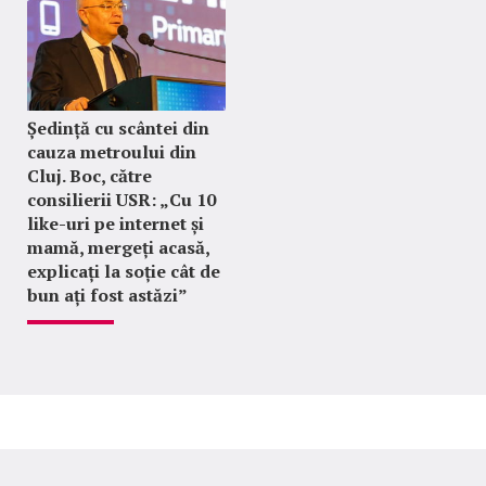
Ședință cu scântei din
cauza metroului din
Cluj. Boc, către
consilierii USR: „Cu 10
like-uri pe internet și
mamă, mergeți acasă,
explicați la soție cât de
bun ați fost astăzi”