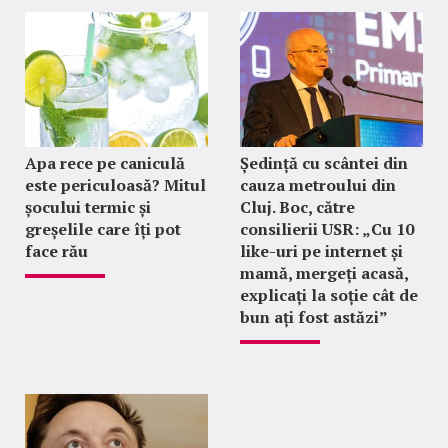
Apa rece pe caniculă
Ședință cu scântei din
este periculoasă? Mitul
cauza metroului din
șocului termic și
Cluj. Boc, către
greșelile care îți pot
consilierii USR: „Cu 10
face rău
like-uri pe internet și
mamă, mergeți acasă,
explicați la soție cât de
bun ați fost astăzi”