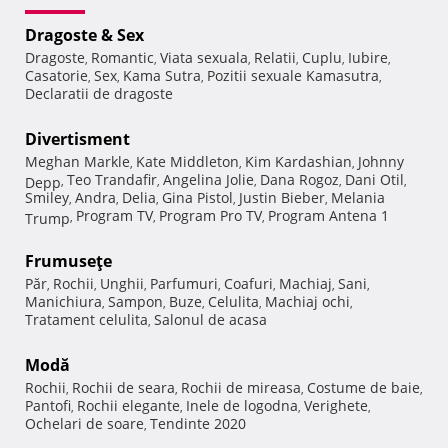
Dragoste & Sex
Dragoste
Romantic
Viata sexuala
Relatii
Cuplu
Iubire
,
,
,
,
,
,
Casatorie
Sex
Kama Sutra
Pozitii sexuale Kamasutra
,
,
,
,
Declaratii de dragoste
Divertisment
Meghan Markle
Kate Middleton
Kim Kardashian
Johnny
,
,
,
Teo Trandafir
Angelina Jolie
Dana Rogoz
Dani Otil
Depp
,
,
,
,
,
Smiley
Andra
Delia
Gina Pistol
Justin Bieber
Melania
,
,
,
,
,
Program TV
Program Pro TV
Program Antena 1
Trump
,
,
,
Frumuseţe
Păr
Rochii
Unghii
Parfumuri
Coafuri
Machiaj
Sani
,
,
,
,
,
,
,
Manichiura
Sampon
Buze
Celulita
Machiaj ochi
,
,
,
,
,
Tratament celulita
Salonul de acasa
,
Modă
Rochii
Rochii de seara
Rochii de mireasa
Costume de baie
,
,
,
,
Pantofi
Rochii elegante
Inele de logodna
Verighete
,
,
,
,
Ochelari de soare
Tendinte 2020
,