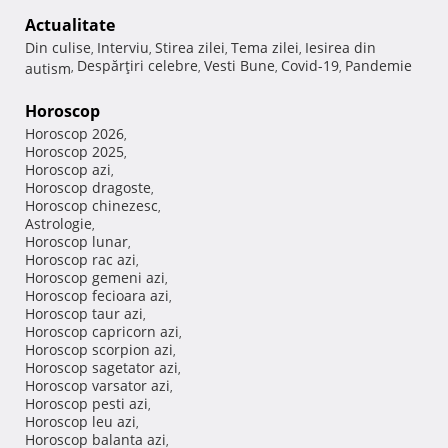
Actualitate
Din culise
Interviu
Stirea zilei
Tema zilei
Iesirea din
,
,
,
,
Despărţiri celebre
Vesti Bune
Covid-19
Pandemie
autism
,
,
,
,
Horoscop
Horoscop 2026
,
Horoscop 2025
,
Horoscop azi
,
Horoscop dragoste
,
Horoscop chinezesc
,
Astrologie
,
Horoscop lunar
,
Horoscop rac azi
,
Horoscop gemeni azi
,
Horoscop fecioara azi
,
Horoscop taur azi
,
Horoscop capricorn azi
,
Horoscop scorpion azi
,
Horoscop sagetator azi
,
Horoscop varsator azi
,
Horoscop pesti azi
,
Horoscop leu azi
,
Horoscop balanta azi
,