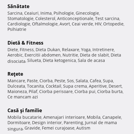
Sănătate
Sarcina
Ceaiuri
Inima
Psihologie
Ginecologie
,
,
,
,
,
Stomatologie
Colesterol
Anticonceptionale
Test sarcina
,
,
,
,
Cardiologie
Oftalmologie
Avort
Ceai verde
HIV
Ortopedie
,
,
,
,
,
,
Psihiatrie
Dietă & Fitness
Diete
Fitness
Dieta Dukan
Relaxare
Yoga
Intretinere
,
,
,
,
,
,
Aerobic
Exercitii abdomen
Nutritie
Dieta de slabit
Dieta
,
,
,
,
Silueta
Dieta ketogenica
Sala de acasa
disociata
,
,
,
Reţete
Mancare
Paste
Ciorba
Peste
Sos
Salata
Cafea
Supa
,
,
,
,
,
,
,
,
Dulceata
Tocanita
Cocktail
Supa crema
Aperitive
Desert
,
,
,
,
,
,
Maioneza
Pilaf
Ciorba perisoare
Ciorba pui
Ciorba burta
,
,
,
,
,
Ce mancam azi
Casă şi familie
Mobila bucatarie
Amenajari interioare
Mobila
Canapele
,
,
,
,
Dormitoare
Design interior
Parenting
Jurnal de mama
,
,
,
Gravide
Femei curajoase
Autism
singura
,
,
,