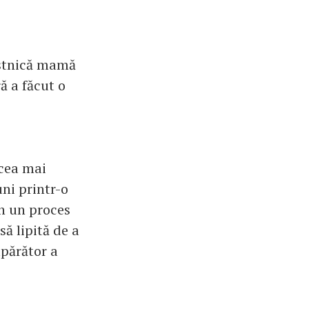
rstnică mamă
ă a făcut o
 cea mai
ni printr-o
un un proces
să lipită de a
apărător a