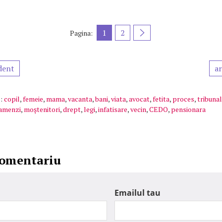
1
2
Pagina:
dent
ar
:
copil
,
femeie
,
mama
,
vacanta
,
bani
,
viata
,
avocat
,
fetita
,
proces
,
tribunal
amenzi
,
moştenitori
,
drept
,
legi
,
infatisare
,
vecin
,
CEDO
,
pensionara
comentariu
Emailul tau