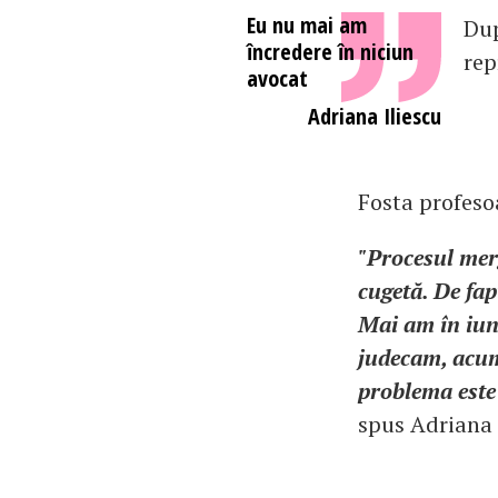
Eu nu mai am
Dup
încredere în niciun
rep
avocat
Adriana Iliescu
Fosta profesoa
"Procesul merg
cugetă. De fap
Mai am în iuni
judecam, acum
problema este 
spus Adriana 