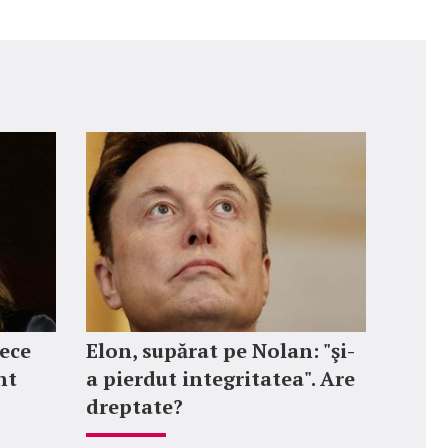
zece
Elon, supărat pe Nolan: "şi-
nt
a pierdut integritatea". Are
dreptate?