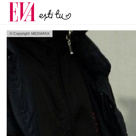
și 60 de ani. De ce te t
Carieră
pe măsură ce înaintez
Actualitate
© Copyright: MEDIAFAX