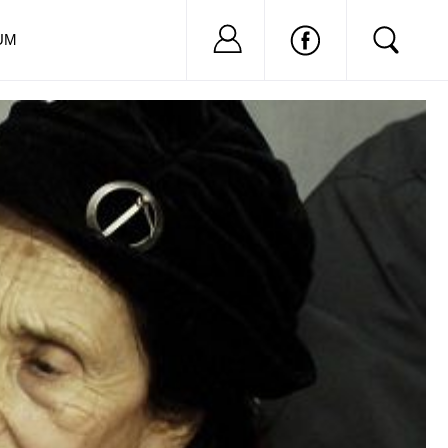
Nu ai cont?
Inregistreaza-
UM