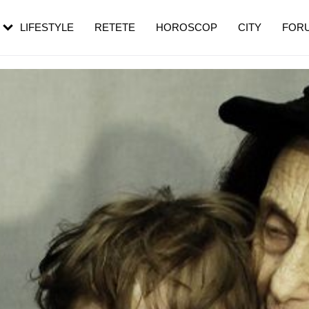
rezești mai des
Cât durează, cum te pregătești și cât
i în vârstă
de dureroasă este investigația
LIFESTYLE
RETETE
HOROSCOP
CITY
FOR