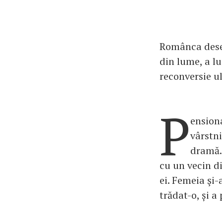
Românca dese
din lume, a lu
reconversie ul
P
ension
vârstni
dramă. 
cu un vecin di
ei. Femeia şi-
trădat-o, și a