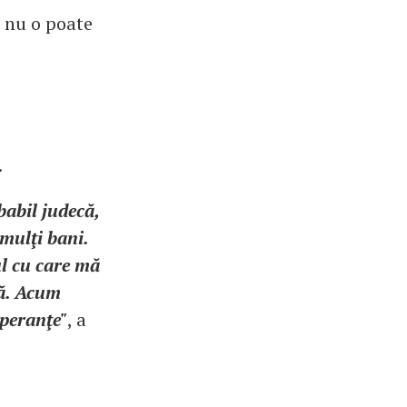
 nu o poate
.
babil judecă,
 mulţi bani.
ul cu care mă
ză. Acum
speranţe"
, a