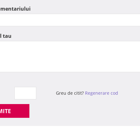
omentariului
l tau
Greu de citit?
Regenerare cod
MITE