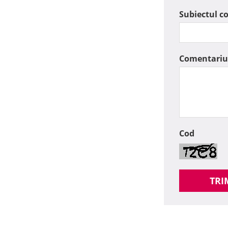
Subiectul c
Comentariu
Cod
TRI