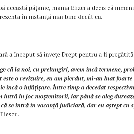
ă această pățanie, mama Elizei a decis că nimeni
rezenta în instanță mai bine decât ea.
ră a început să învețe Drept pentru a fi pregătită
e că la noi, cu prelungiri, avem încă termene, pro
t este o revizuire, eu am pierdut, mi-au luat foarte
e încă o înfăţişare. Între timp a decedat respectiv
 intră în joc moştenitorii, iar până se aleg durea
că se intră în vacanţă judiciară, dar eu aştept cu 
Iliescu.