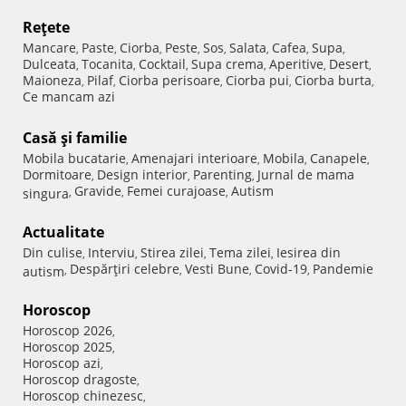
Reţete
Mancare
Paste
Ciorba
Peste
Sos
Salata
Cafea
Supa
,
,
,
,
,
,
,
,
Dulceata
Tocanita
Cocktail
Supa crema
Aperitive
Desert
,
,
,
,
,
,
Maioneza
Pilaf
Ciorba perisoare
Ciorba pui
Ciorba burta
,
,
,
,
,
Ce mancam azi
Casă şi familie
Mobila bucatarie
Amenajari interioare
Mobila
Canapele
,
,
,
,
Dormitoare
Design interior
Parenting
Jurnal de mama
,
,
,
Gravide
Femei curajoase
Autism
singura
,
,
,
Actualitate
Din culise
Interviu
Stirea zilei
Tema zilei
Iesirea din
,
,
,
,
Despărţiri celebre
Vesti Bune
Covid-19
Pandemie
autism
,
,
,
,
Horoscop
Horoscop 2026
,
Horoscop 2025
,
Horoscop azi
,
Horoscop dragoste
,
Horoscop chinezesc
,