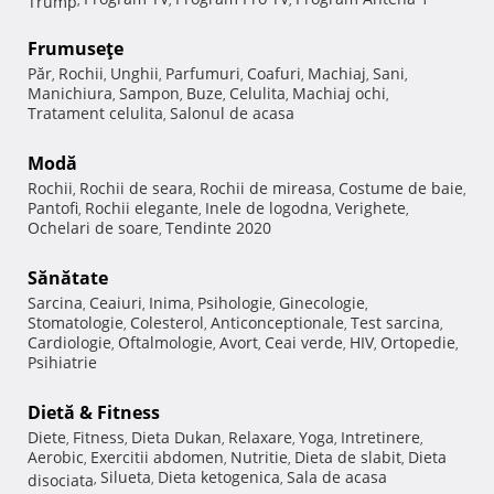
Frumuseţe
Păr
Rochii
Unghii
Parfumuri
Coafuri
Machiaj
Sani
,
,
,
,
,
,
,
Manichiura
Sampon
Buze
Celulita
Machiaj ochi
,
,
,
,
,
Tratament celulita
Salonul de acasa
,
Modă
Rochii
Rochii de seara
Rochii de mireasa
Costume de baie
,
,
,
,
Pantofi
Rochii elegante
Inele de logodna
Verighete
,
,
,
,
Ochelari de soare
Tendinte 2020
,
Sănătate
Sarcina
Ceaiuri
Inima
Psihologie
Ginecologie
,
,
,
,
,
Stomatologie
Colesterol
Anticonceptionale
Test sarcina
,
,
,
,
Cardiologie
Oftalmologie
Avort
Ceai verde
HIV
Ortopedie
,
,
,
,
,
,
Psihiatrie
Dietă & Fitness
Diete
Fitness
Dieta Dukan
Relaxare
Yoga
Intretinere
,
,
,
,
,
,
Aerobic
Exercitii abdomen
Nutritie
Dieta de slabit
Dieta
,
,
,
,
Silueta
Dieta ketogenica
Sala de acasa
disociata
,
,
,