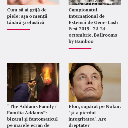
Cum să ai grijă de
Campionatul
piele: așa o menții
Internațional de
tânără și elastică
Extensii de Gene-Lash
Fest 2019 - 22-24
octombrie, Ballrooms
by Bamboo
“The Addams Family /
Elon, supărat pe Nolan:
Familia Addams”:
"şi-a pierdut
bizarul și fantomaticul
integritatea". Are
pe marele ecran de
dreptate?