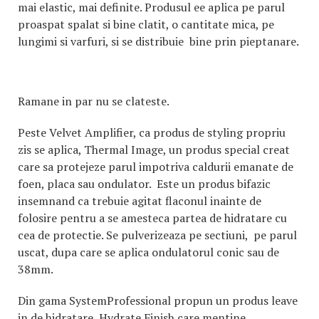
mai elastic, mai definite. Produsul ee aplica pe parul
proaspat spalat si bine clatit, o cantitate mica, pe
lungimi si varfuri, si se distribuie bine prin pieptanare.
Ramane in par nu se clateste.
Peste Velvet Amplifier, ca produs de styling propriu
zis se aplica, Thermal Image, un produs special creat
care sa protejeze parul impotriva caldurii emanate de
foen, placa sau ondulator. Este un produs bifazic
insemnand ca trebuie agitat flaconul inainte de
folosire pentru a se amesteca partea de hidratare cu
cea de protectie. Se pulverizeaza pe sectiuni, pe parul
uscat, dupa care se aplica ondulatorul conic sau de
38mm.
Din gama SystemProfessional propun un produs leave
in de hidratare, Hydrate Finish care mentine