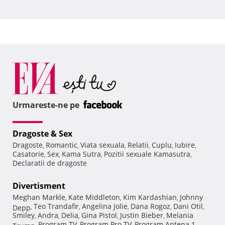
Urmareste-ne pe
Dragoste & Sex
Dragoste
Romantic
Viata sexuala
Relatii
Cuplu
Iubire
,
,
,
,
,
,
Casatorie
Sex
Kama Sutra
Pozitii sexuale Kamasutra
,
,
,
,
Declaratii de dragoste
Divertisment
Meghan Markle
Kate Middleton
Kim Kardashian
Johnny
,
,
,
Teo Trandafir
Angelina Jolie
Dana Rogoz
Dani Otil
Depp
,
,
,
,
,
Smiley
Andra
Delia
Gina Pistol
Justin Bieber
Melania
,
,
,
,
,
Program TV
Program Pro TV
Program Antena 1
Trump
,
,
,