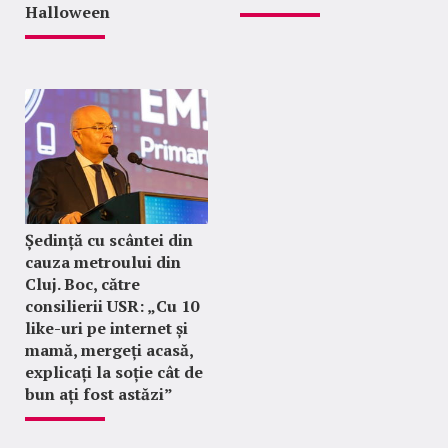
Halloween
Ședință cu scântei din
cauza metroului din
Cluj. Boc, către
consilierii USR: „Cu 10
like-uri pe internet și
mamă, mergeți acasă,
explicați la soție cât de
bun ați fost astăzi”