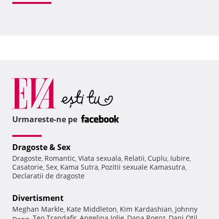
Urmareste-ne pe
Dragoste & Sex
Dragoste
Romantic
Viata sexuala
Relatii
Cuplu
Iubire
,
,
,
,
,
,
Casatorie
Sex
Kama Sutra
Pozitii sexuale Kamasutra
,
,
,
,
Declaratii de dragoste
Divertisment
Meghan Markle
Kate Middleton
Kim Kardashian
Johnny
,
,
,
Teo Trandafir
Angelina Jolie
Dana Rogoz
Dani Otil
Depp
,
,
,
,
,