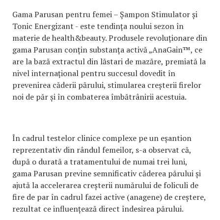
Gama Parusan pentru femei – Șampon Stimulator și
Tonic Energizant - este tendința noului sezon în
materie de health&beauty. Produsele revoluționare din
gama Parusan conțin substanța activă „AnaGain™, ce
are la bază extractul din lăstari de mazăre, premiată la
nivel internațional pentru succesul dovedit în
prevenirea căderii părului, stimularea creșterii firelor
noi de păr și în combaterea îmbătrânirii acestuia.
În cadrul testelor clinice complexe pe un eșantion
reprezentativ din rândul femeilor, s-a observat că,
după o durată a tratamentului de numai trei luni,
gama Parusan previne semnificativ căderea părului și
ajută la accelerarea creșterii numărului de foliculi de
fire de par în cadrul fazei active (anagene) de creștere,
rezultat ce influențează direct îndesirea părului.