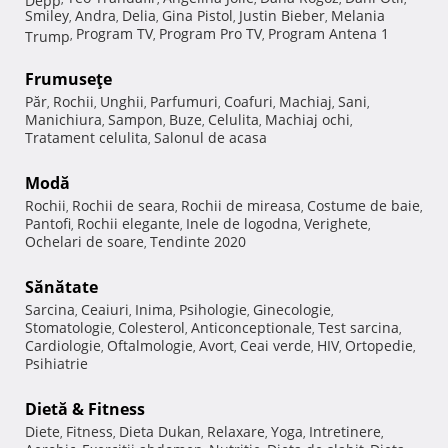
Smiley
Andra
Delia
Gina Pistol
Justin Bieber
Melania
,
,
,
,
,
Program TV
Program Pro TV
Program Antena 1
Trump
,
,
,
Frumuseţe
Păr
Rochii
Unghii
Parfumuri
Coafuri
Machiaj
Sani
,
,
,
,
,
,
,
Manichiura
Sampon
Buze
Celulita
Machiaj ochi
,
,
,
,
,
Tratament celulita
Salonul de acasa
,
Modă
Rochii
Rochii de seara
Rochii de mireasa
Costume de baie
,
,
,
,
Pantofi
Rochii elegante
Inele de logodna
Verighete
,
,
,
,
Ochelari de soare
Tendinte 2020
,
Sănătate
Sarcina
Ceaiuri
Inima
Psihologie
Ginecologie
,
,
,
,
,
Stomatologie
Colesterol
Anticonceptionale
Test sarcina
,
,
,
,
Cardiologie
Oftalmologie
Avort
Ceai verde
HIV
Ortopedie
,
,
,
,
,
,
Psihiatrie
Dietă & Fitness
Diete
Fitness
Dieta Dukan
Relaxare
Yoga
Intretinere
,
,
,
,
,
,