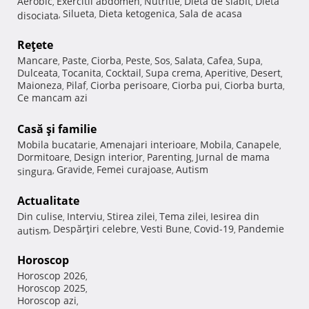
Aerobic
Exercitii abdomen
Nutritie
Dieta de slabit
Dieta
,
,
,
,
Silueta
Dieta ketogenica
Sala de acasa
disociata
,
,
,
Reţete
Mancare
Paste
Ciorba
Peste
Sos
Salata
Cafea
Supa
,
,
,
,
,
,
,
,
Dulceata
Tocanita
Cocktail
Supa crema
Aperitive
Desert
,
,
,
,
,
,
Maioneza
Pilaf
Ciorba perisoare
Ciorba pui
Ciorba burta
,
,
,
,
,
Ce mancam azi
Casă şi familie
Mobila bucatarie
Amenajari interioare
Mobila
Canapele
,
,
,
,
Dormitoare
Design interior
Parenting
Jurnal de mama
,
,
,
Gravide
Femei curajoase
Autism
singura
,
,
,
Actualitate
Din culise
Interviu
Stirea zilei
Tema zilei
Iesirea din
,
,
,
,
Despărţiri celebre
Vesti Bune
Covid-19
Pandemie
autism
,
,
,
,
Horoscop
Horoscop 2026
,
Horoscop 2025
,
Horoscop azi
,