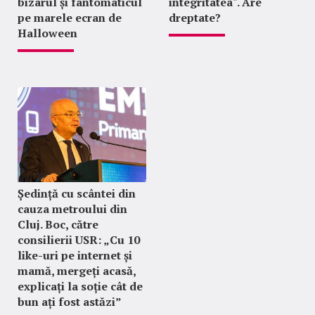
bizarul și fantomaticul
integritatea". Are
pe marele ecran de
dreptate?
Halloween
Ședință cu scântei din
cauza metroului din
Cluj. Boc, către
consilierii USR: „Cu 10
like-uri pe internet și
mamă, mergeți acasă,
explicați la soție cât de
bun ați fost astăzi”