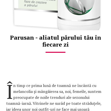
Parusan - aliatul părului tău în
fiecare zi
Î
n timp ce prima lună de toamnă ne încântă cu
melancolia și mângâierea sa, noi, femeile, suntem
preocupate de noile trenduri ale sezonului
toamnă-iarnă. Vitrinele ne surâd pe toate străduțele,
iar ideea unor noi outfit-uri ne face mai ușoară