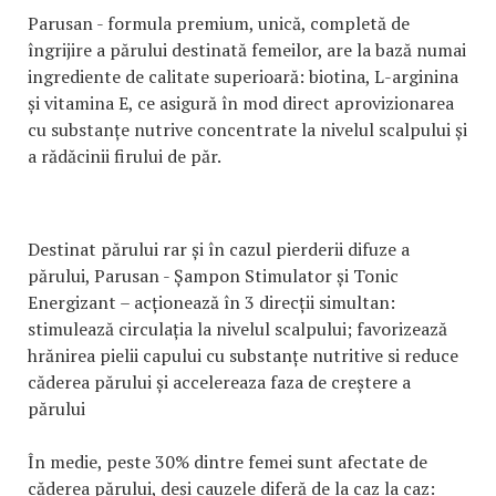
Parusan - formula premium, unică, completă de
îngrijire a părului destinată femeilor, are la bază numai
ingrediente de calitate superioară: biotina, L-arginina
și vitamina E, ce asigură în mod direct aprovizionarea
cu substanțe nutrive concentrate la nivelul scalpului și
a rădăcinii firului de păr.
Destinat părului rar și în cazul pierderii difuze a
părului, Parusan - Șampon Stimulator și Tonic
Energizant – acționează în 3 direcții simultan:
stimulează circulația la nivelul scalpului; favorizează
hrănirea pielii capului cu substanțe nutritive si reduce
căderea părului și accelereaza faza de creștere a
părului
În medie, peste 30% dintre femei sunt afectate de
căderea părului, deși cauzele diferă de la caz la caz: