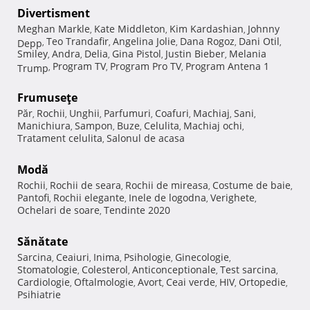
Divertisment
Meghan Markle
Kate Middleton
Kim Kardashian
Johnny
,
,
,
Teo Trandafir
Angelina Jolie
Dana Rogoz
Dani Otil
Depp
,
,
,
,
,
Smiley
Andra
Delia
Gina Pistol
Justin Bieber
Melania
,
,
,
,
,
Program TV
Program Pro TV
Program Antena 1
Trump
,
,
,
Frumuseţe
Păr
Rochii
Unghii
Parfumuri
Coafuri
Machiaj
Sani
,
,
,
,
,
,
,
Manichiura
Sampon
Buze
Celulita
Machiaj ochi
,
,
,
,
,
Tratament celulita
Salonul de acasa
,
Modă
Rochii
Rochii de seara
Rochii de mireasa
Costume de baie
,
,
,
,
Pantofi
Rochii elegante
Inele de logodna
Verighete
,
,
,
,
Ochelari de soare
Tendinte 2020
,
Sănătate
Sarcina
Ceaiuri
Inima
Psihologie
Ginecologie
,
,
,
,
,
Stomatologie
Colesterol
Anticonceptionale
Test sarcina
,
,
,
,
Cardiologie
Oftalmologie
Avort
Ceai verde
HIV
Ortopedie
,
,
,
,
,
,
Psihiatrie