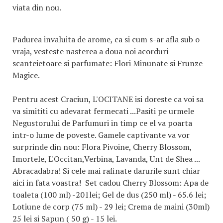
viata din nou.
Padurea invaluita de arome, ca si cum s-ar afla sub o
vraja, vesteste nasterea a doua noi acorduri
scanteietoare si parfumate: Flori Minunate si Frunze
Magice.
Pentru acest Craciun, L'OCITANE isi doreste ca voi sa
va simititi cu adevarat fermecati ...Pasiti pe urmele
Negustorului de Parfumuri in timp ce el va poarta
intr-o lume de poveste. Gamele captivante va vor
surprinde din nou: Flora Pivoine, Cherry Blossom,
Imortele, L'Occitan,Verbina, Lavanda, Unt de Shea ...
Abracadabra! Si cele mai rafinate darurile sunt chiar
aici in fata voastra! Set cadou Cherry Blossom: Apa de
toaleta (100 ml) -201lei; Gel de dus (250 ml) - 65.6 lei;
Lotiune de corp (75 ml) - 29 lei; Crema de maini (30ml)
25 lei si Sapun ( 50 g) - 15 lei.