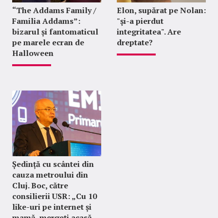
“The Addams Family /
Elon, supărat pe Nolan:
Familia Addams”:
"şi-a pierdut
bizarul și fantomaticul
integritatea". Are
pe marele ecran de
dreptate?
Halloween
Ședință cu scântei din
cauza metroului din
Cluj. Boc, către
consilierii USR: „Cu 10
like-uri pe internet și
mamă, mergeți acasă,