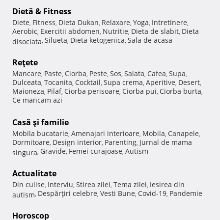
Dietă & Fitness
Diete
Fitness
Dieta Dukan
Relaxare
Yoga
Intretinere
,
,
,
,
,
,
Aerobic
Exercitii abdomen
Nutritie
Dieta de slabit
Dieta
,
,
,
,
Silueta
Dieta ketogenica
Sala de acasa
disociata
,
,
,
Reţete
Mancare
Paste
Ciorba
Peste
Sos
Salata
Cafea
Supa
,
,
,
,
,
,
,
,
Dulceata
Tocanita
Cocktail
Supa crema
Aperitive
Desert
,
,
,
,
,
,
Maioneza
Pilaf
Ciorba perisoare
Ciorba pui
Ciorba burta
,
,
,
,
,
Ce mancam azi
Casă şi familie
Mobila bucatarie
Amenajari interioare
Mobila
Canapele
,
,
,
,
Dormitoare
Design interior
Parenting
Jurnal de mama
,
,
,
Gravide
Femei curajoase
Autism
singura
,
,
,
Actualitate
Din culise
Interviu
Stirea zilei
Tema zilei
Iesirea din
,
,
,
,
Despărţiri celebre
Vesti Bune
Covid-19
Pandemie
autism
,
,
,
,
Horoscop