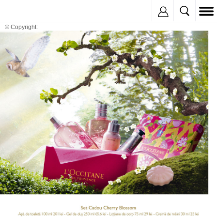
Inregistreaza
© Copyright: