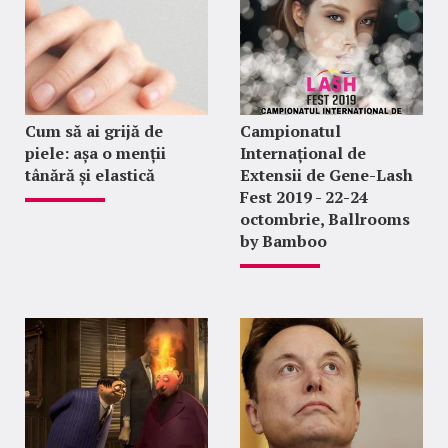
Cum să ai grijă de
Campionatul
piele: așa o menții
Internațional de
tânără și elastică
Extensii de Gene-Lash
Fest 2019 - 22-24
octombrie, Ballrooms
by Bamboo