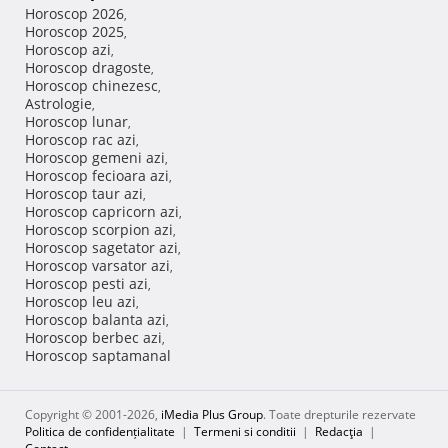
Horoscop 2026
,
Horoscop 2025
,
Horoscop azi
,
Horoscop dragoste
,
Horoscop chinezesc
,
Astrologie
,
Horoscop lunar
,
Horoscop rac azi
,
Horoscop gemeni azi
,
Horoscop fecioara azi
,
Horoscop taur azi
,
Horoscop capricorn azi
,
Horoscop scorpion azi
,
Horoscop sagetator azi
,
Horoscop varsator azi
,
Horoscop pesti azi
,
Horoscop leu azi
,
Horoscop balanta azi
,
Horoscop berbec azi
,
Horoscop saptamanal
Copyright © 2001-2026,
iMedia Plus Group
. Toate drepturile rezervate
Politica de confidențialitate
|
Termeni si conditii
|
Redacţia
|