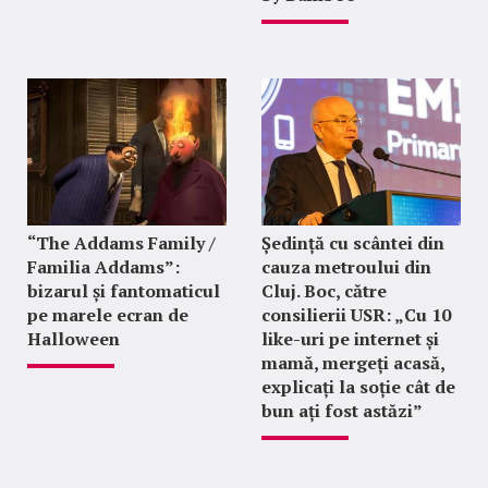
“The Addams Family /
Ședință cu scântei din
Familia Addams”:
cauza metroului din
bizarul și fantomaticul
Cluj. Boc, către
pe marele ecran de
consilierii USR: „Cu 10
Halloween
like-uri pe internet și
mamă, mergeți acasă,
explicați la soție cât de
bun ați fost astăzi”