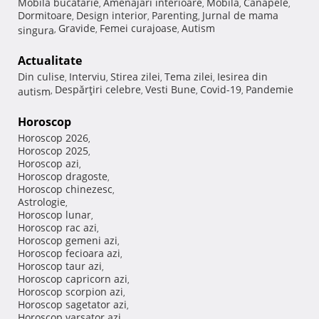
Mobila bucatarie
Amenajari interioare
Mobila
Canapele
,
,
,
,
Dormitoare
Design interior
Parenting
Jurnal de mama
,
,
,
Gravide
Femei curajoase
Autism
singura
,
,
,
Actualitate
Din culise
Interviu
Stirea zilei
Tema zilei
Iesirea din
,
,
,
,
Despărţiri celebre
Vesti Bune
Covid-19
Pandemie
autism
,
,
,
,
Horoscop
Horoscop 2026
,
Horoscop 2025
,
Horoscop azi
,
Horoscop dragoste
,
Horoscop chinezesc
,
Astrologie
,
Horoscop lunar
,
Horoscop rac azi
,
Horoscop gemeni azi
,
Horoscop fecioara azi
,
Horoscop taur azi
,
Horoscop capricorn azi
,
Horoscop scorpion azi
,
Horoscop sagetator azi
,
Horoscop varsator azi
,