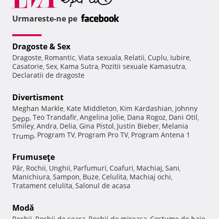
Urmareste-ne pe
Dragoste & Sex
Dragoste
Romantic
Viata sexuala
Relatii
Cuplu
Iubire
,
,
,
,
,
,
Casatorie
Sex
Kama Sutra
Pozitii sexuale Kamasutra
,
,
,
,
Declaratii de dragoste
Divertisment
Meghan Markle
Kate Middleton
Kim Kardashian
Johnny
,
,
,
Teo Trandafir
Angelina Jolie
Dana Rogoz
Dani Otil
Depp
,
,
,
,
,
Smiley
Andra
Delia
Gina Pistol
Justin Bieber
Melania
,
,
,
,
,
Program TV
Program Pro TV
Program Antena 1
Trump
,
,
,
Frumuseţe
Păr
Rochii
Unghii
Parfumuri
Coafuri
Machiaj
Sani
,
,
,
,
,
,
,
Manichiura
Sampon
Buze
Celulita
Machiaj ochi
,
,
,
,
,
Tratament celulita
Salonul de acasa
,
Modă
Rochii
Rochii de seara
Rochii de mireasa
Costume de baie