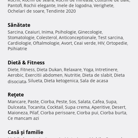
,
,
,
,
Pantofi
Rochii elegante
Inele de logodna
Verighete
,
,
,
,
Ochelari de soare
Tendinte 2020
,
Sănătate
Sarcina
Ceaiuri
Inima
Psihologie
Ginecologie
,
,
,
,
,
Stomatologie
Colesterol
Anticonceptionale
Test sarcina
,
,
,
,
Cardiologie
Oftalmologie
Avort
Ceai verde
HIV
Ortopedie
,
,
,
,
,
,
Psihiatrie
Dietă & Fitness
Diete
Fitness
Dieta Dukan
Relaxare
Yoga
Intretinere
,
,
,
,
,
,
Aerobic
Exercitii abdomen
Nutritie
Dieta de slabit
Dieta
,
,
,
,
Silueta
Dieta ketogenica
Sala de acasa
disociata
,
,
,
Reţete
Mancare
Paste
Ciorba
Peste
Sos
Salata
Cafea
Supa
,
,
,
,
,
,
,
,
Dulceata
Tocanita
Cocktail
Supa crema
Aperitive
Desert
,
,
,
,
,
,
Maioneza
Pilaf
Ciorba perisoare
Ciorba pui
Ciorba burta
,
,
,
,
,
Ce mancam azi
Casă şi familie