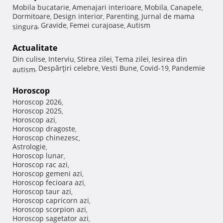
Mobila bucatarie
Amenajari interioare
Mobila
Canapele
,
,
,
,
Dormitoare
Design interior
Parenting
Jurnal de mama
,
,
,
Gravide
Femei curajoase
Autism
singura
,
,
,
Actualitate
Din culise
Interviu
Stirea zilei
Tema zilei
Iesirea din
,
,
,
,
Despărţiri celebre
Vesti Bune
Covid-19
Pandemie
autism
,
,
,
,
Horoscop
Horoscop 2026
,
Horoscop 2025
,
Horoscop azi
,
Horoscop dragoste
,
Horoscop chinezesc
,
Astrologie
,
Horoscop lunar
,
Horoscop rac azi
,
Horoscop gemeni azi
,
Horoscop fecioara azi
,
Horoscop taur azi
,
Horoscop capricorn azi
,
Horoscop scorpion azi
,
Horoscop sagetator azi
,