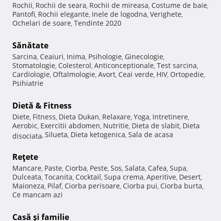
Rochii
Rochii de seara
Rochii de mireasa
Costume de baie
,
,
,
,
Pantofi
Rochii elegante
Inele de logodna
Verighete
,
,
,
,
Ochelari de soare
Tendinte 2020
,
Sănătate
Sarcina
Ceaiuri
Inima
Psihologie
Ginecologie
,
,
,
,
,
Stomatologie
Colesterol
Anticonceptionale
Test sarcina
,
,
,
,
Cardiologie
Oftalmologie
Avort
Ceai verde
HIV
Ortopedie
,
,
,
,
,
,
Psihiatrie
Dietă & Fitness
Diete
Fitness
Dieta Dukan
Relaxare
Yoga
Intretinere
,
,
,
,
,
,
Aerobic
Exercitii abdomen
Nutritie
Dieta de slabit
Dieta
,
,
,
,
Silueta
Dieta ketogenica
Sala de acasa
disociata
,
,
,
Reţete
Mancare
Paste
Ciorba
Peste
Sos
Salata
Cafea
Supa
,
,
,
,
,
,
,
,
Dulceata
Tocanita
Cocktail
Supa crema
Aperitive
Desert
,
,
,
,
,
,
Maioneza
Pilaf
Ciorba perisoare
Ciorba pui
Ciorba burta
,
,
,
,
,
Ce mancam azi
Casă şi familie