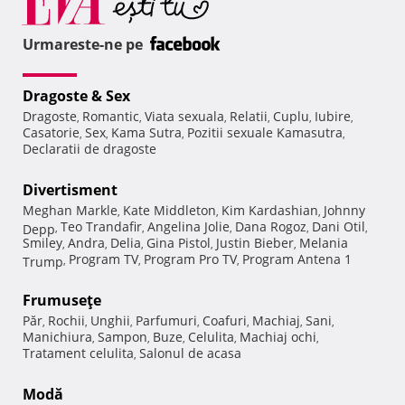
Urmareste-ne pe
Dragoste & Sex
Dragoste
Romantic
Viata sexuala
Relatii
Cuplu
Iubire
,
,
,
,
,
,
Casatorie
Sex
Kama Sutra
Pozitii sexuale Kamasutra
,
,
,
,
Declaratii de dragoste
Divertisment
Meghan Markle
Kate Middleton
Kim Kardashian
Johnny
,
,
,
Teo Trandafir
Angelina Jolie
Dana Rogoz
Dani Otil
Depp
,
,
,
,
,
Smiley
Andra
Delia
Gina Pistol
Justin Bieber
Melania
,
,
,
,
,
Program TV
Program Pro TV
Program Antena 1
Trump
,
,
,
Frumuseţe
Păr
Rochii
Unghii
Parfumuri
Coafuri
Machiaj
Sani
,
,
,
,
,
,
,
Manichiura
Sampon
Buze
Celulita
Machiaj ochi
,
,
,
,
,
Tratament celulita
Salonul de acasa
,
Modă