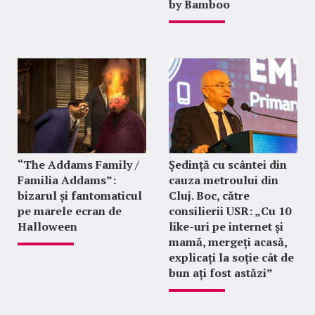
by Bamboo
“The Addams Family /
Ședință cu scântei din
Familia Addams”:
cauza metroului din
bizarul și fantomaticul
Cluj. Boc, către
pe marele ecran de
consilierii USR: „Cu 10
Halloween
like-uri pe internet și
mamă, mergeți acasă,
explicați la soție cât de
bun ați fost astăzi”