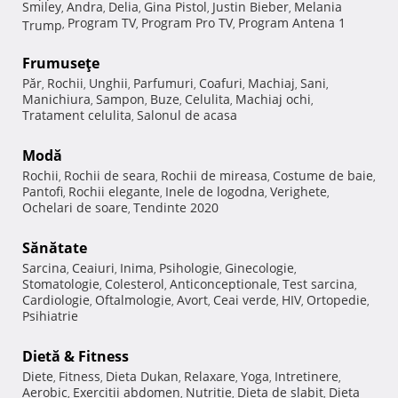
Smiley
Andra
Delia
Gina Pistol
Justin Bieber
Melania
,
,
,
,
,
Program TV
Program Pro TV
Program Antena 1
Trump
,
,
,
Frumuseţe
Păr
Rochii
Unghii
Parfumuri
Coafuri
Machiaj
Sani
,
,
,
,
,
,
,
Manichiura
Sampon
Buze
Celulita
Machiaj ochi
,
,
,
,
,
Tratament celulita
Salonul de acasa
,
Modă
Rochii
Rochii de seara
Rochii de mireasa
Costume de baie
,
,
,
,
Pantofi
Rochii elegante
Inele de logodna
Verighete
,
,
,
,
Ochelari de soare
Tendinte 2020
,
Sănătate
Sarcina
Ceaiuri
Inima
Psihologie
Ginecologie
,
,
,
,
,
Stomatologie
Colesterol
Anticonceptionale
Test sarcina
,
,
,
,
Cardiologie
Oftalmologie
Avort
Ceai verde
HIV
Ortopedie
,
,
,
,
,
,
Psihiatrie
Dietă & Fitness
Diete
Fitness
Dieta Dukan
Relaxare
Yoga
Intretinere
,
,
,
,
,
,
Aerobic
Exercitii abdomen
Nutritie
Dieta de slabit
Dieta
,
,
,
,