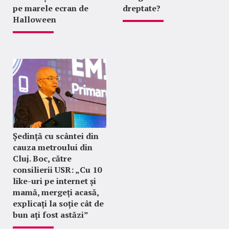
pe marele ecran de
dreptate?
Halloween
Ședință cu scântei din
cauza metroului din
Cluj. Boc, către
consilierii USR: „Cu 10
like-uri pe internet și
mamă, mergeți acasă,
explicați la soție cât de
bun ați fost astăzi”