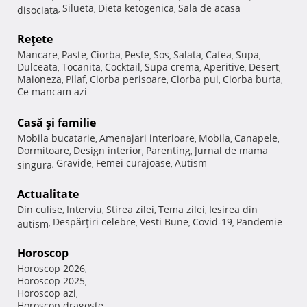
Silueta
Dieta ketogenica
Sala de acasa
disociata
,
,
,
Reţete
Mancare
Paste
Ciorba
Peste
Sos
Salata
Cafea
Supa
,
,
,
,
,
,
,
,
Dulceata
Tocanita
Cocktail
Supa crema
Aperitive
Desert
,
,
,
,
,
,
Maioneza
Pilaf
Ciorba perisoare
Ciorba pui
Ciorba burta
,
,
,
,
,
Ce mancam azi
Casă şi familie
Mobila bucatarie
Amenajari interioare
Mobila
Canapele
,
,
,
,
Dormitoare
Design interior
Parenting
Jurnal de mama
,
,
,
Gravide
Femei curajoase
Autism
singura
,
,
,
Actualitate
Din culise
Interviu
Stirea zilei
Tema zilei
Iesirea din
,
,
,
,
Despărţiri celebre
Vesti Bune
Covid-19
Pandemie
autism
,
,
,
,
Horoscop
Horoscop 2026
,
Horoscop 2025
,
Horoscop azi
,
Horoscop dragoste
,