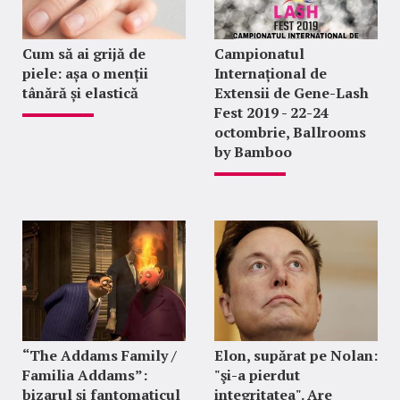
Cum să ai grijă de
Campionatul
piele: așa o menții
Internațional de
tânără și elastică
Extensii de Gene-Lash
Fest 2019 - 22-24
octombrie, Ballrooms
by Bamboo
“The Addams Family /
Elon, supărat pe Nolan:
Familia Addams”:
"şi-a pierdut
bizarul și fantomaticul
integritatea". Are