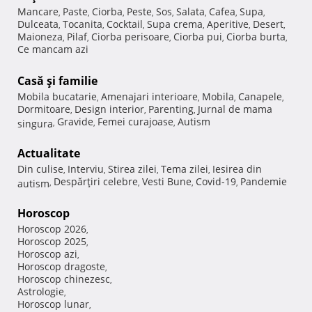
Mancare
Paste
Ciorba
Peste
Sos
Salata
Cafea
Supa
,
,
,
,
,
,
,
,
Dulceata
Tocanita
Cocktail
Supa crema
Aperitive
Desert
,
,
,
,
,
,
Maioneza
Pilaf
Ciorba perisoare
Ciorba pui
Ciorba burta
,
,
,
,
,
Ce mancam azi
Casă şi familie
Mobila bucatarie
Amenajari interioare
Mobila
Canapele
,
,
,
,
Dormitoare
Design interior
Parenting
Jurnal de mama
,
,
,
Gravide
Femei curajoase
Autism
singura
,
,
,
Actualitate
Din culise
Interviu
Stirea zilei
Tema zilei
Iesirea din
,
,
,
,
Despărţiri celebre
Vesti Bune
Covid-19
Pandemie
autism
,
,
,
,
Horoscop
Horoscop 2026
,
Horoscop 2025
,
Horoscop azi
,
Horoscop dragoste
,
Horoscop chinezesc
,
Astrologie
,
Horoscop lunar
,