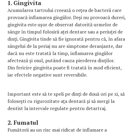
1. Gingivita
Acumularea tartrului creează o rețea de bacterii care
provoacă inflamarea gingiilor. Deși nu provoacă dureri,
gingivita este ușor de observat datorită urmelor de
sânge în timpul folosirii aței dentare sau a periuței de
dinți. Gingivita tinde să fie ignorată pentru că, în afara
sângelui de la periaj nu are simptome deranjante, dar
dacă nu este tratată la timp, inflamarea gingiilor
afectează și osul, putând cauza pierderea dinților.
Din fericire gingivita poate fi tratată în mod eficient,
iar efectele negative sunt reversibile.
Important este să te speli pe dinți de două ori pe zi, să
folosești cu rigurozitate ața dentară și să mergi la
dentist la intervale regulate pentru detartraj.
2. Fumatul
Fumătorii au un risc mai ridicat de inflamare a