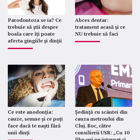
Parodontoza se ia? Ce
Abces dentar:
trebuie să știi despre
tratament acasă și ce
boala care îți poate
NU trebuie să faci
afecta gingiile și dinții
Ce este anodonția:
Ședință cu scântei din
cauze, semne și ce poți
cauza metroului din
face dacă te naști fără
Cluj. Boc, către
unii dinți
consilierii USR: „Cu 10
like-uri pe internet și