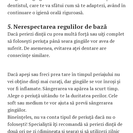
dentistul, care te va sfătui cum să te adaptezi, având în
continuare o igienă orală riguroasă.
5. Nerespectarea regulilor de bază
Dacă periezi dinții cu prea multă forță sau uiți complet
să folosești periuța până seara gingiile vor avea de
suferit. De asemenea, evitarea aței dentare are
consecințe similare.
Dacă apeși sau freci prea tare în timpul periajului nu
vei obține dinți mai curați, dar gingiile se vor înroși și
vor fi inflamate. Sângerarea va apărea la scurt timp.
Alege o periuță uitându-te la duritatea perilor. Cele
soft sau medium te vor ajuta să previi sângerarea
gingiilor.
Bineînțeles, nu va conta tipul de periuță dacă nu o
folosești! Specialiștii îți recomandă să periezi dinții de
două ori pe zi (dimineața și seara) și să utilizezi zilnic