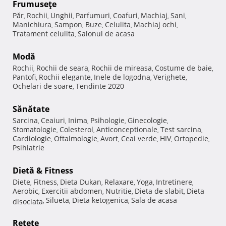
Frumuseţe
Păr
Rochii
Unghii
Parfumuri
Coafuri
Machiaj
Sani
,
,
,
,
,
,
,
Manichiura
Sampon
Buze
Celulita
Machiaj ochi
,
,
,
,
,
Tratament celulita
Salonul de acasa
,
Modă
Rochii
Rochii de seara
Rochii de mireasa
Costume de baie
,
,
,
,
Pantofi
Rochii elegante
Inele de logodna
Verighete
,
,
,
,
Ochelari de soare
Tendinte 2020
,
Sănătate
Sarcina
Ceaiuri
Inima
Psihologie
Ginecologie
,
,
,
,
,
Stomatologie
Colesterol
Anticonceptionale
Test sarcina
,
,
,
,
Cardiologie
Oftalmologie
Avort
Ceai verde
HIV
Ortopedie
,
,
,
,
,
,
Psihiatrie
Dietă & Fitness
Diete
Fitness
Dieta Dukan
Relaxare
Yoga
Intretinere
,
,
,
,
,
,
Aerobic
Exercitii abdomen
Nutritie
Dieta de slabit
Dieta
,
,
,
,
Silueta
Dieta ketogenica
Sala de acasa
disociata
,
,
,
Reţete