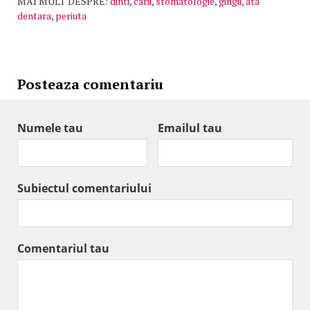
MAI MULT DESPRE:
dinti
,
carii
,
stomatologie
,
gingii
,
ata
dentara
,
periuta
Posteaza comentariu
Numele tau
Emailul tau
Subiectul comentariului
Comentariul tau