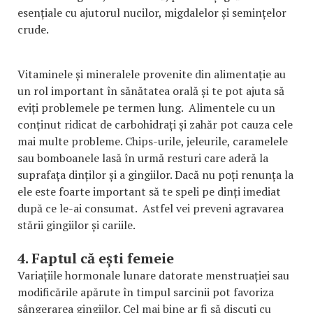
esențiale cu ajutorul nucilor, migdalelor și semințelor
crude.
Vitaminele și mineralele provenite din alimentație au
un rol important în sănătatea orală și te pot ajuta să
eviți problemele pe termen lung. Alimentele cu un
conținut ridicat de carbohidrați și zahăr pot cauza cele
mai multe probleme. Chips-urile, jeleurile, caramelele
sau bomboanele lasă în urmă resturi care aderă la
suprafața dinților și a gingiilor. Dacă nu poți renunța la
ele este foarte important să te speli pe dinți imediat
după ce le-ai consumat. Astfel vei preveni agravarea
stării gingiilor și cariile.
4. Faptul că ești femeie
Variațiile hormonale lunare datorate menstruației sau
modificările apărute în timpul sarcinii pot favoriza
sângerarea gingiilor. Cel mai bine ar fi să discuți cu