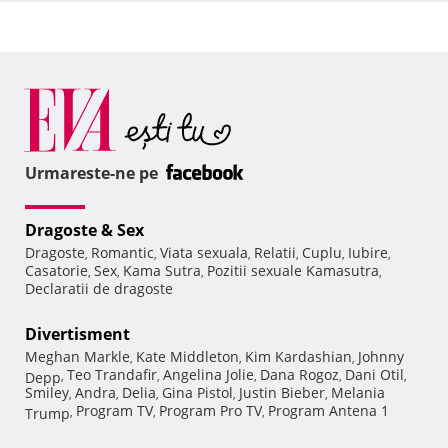
Urmareste-ne pe
Dragoste & Sex
Dragoste
Romantic
Viata sexuala
Relatii
Cuplu
Iubire
,
,
,
,
,
,
Casatorie
Sex
Kama Sutra
Pozitii sexuale Kamasutra
,
,
,
,
Declaratii de dragoste
Divertisment
Meghan Markle
Kate Middleton
Kim Kardashian
Johnny
,
,
,
Teo Trandafir
Angelina Jolie
Dana Rogoz
Dani Otil
Depp
,
,
,
,
,
Smiley
Andra
Delia
Gina Pistol
Justin Bieber
Melania
,
,
,
,
,
Program TV
Program Pro TV
Program Antena 1
Trump
,
,
,