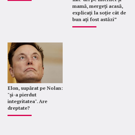
mamă, mergeți acasă,
explicați la soție cât de
bun ați fost astăzi”
Elon, supărat pe Nolan:
"şi-a pierdut
integritatea". Are
dreptate?