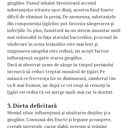
gingiilor. Fumul inhalat favorizează accesul
substanțelor iritante spre dinți, acestea fiind foarte
dificil de eliminat la periaj. De asemenea, substanțele
din componența țigărilor pot favoriza sângerarea și
infecțiile. În plus, fumătorii au un sistem imunitar mult
mai vulnerabil în fața atacului bacteriilor, procesul de
vindecare în urma leziunilor este mai lent și
oxigenarea sângelui este redusă, iar acești factori
influențează negativ starea gingiilor.
Dacă ai observat urme de sânge în timpul periajului
încearcă să reduci treptat numărul de țigări. Pe
măsură ce frecvența lor se diminuează, zâmbetul tău
va fi mai frumos, iar după ce vei reuși să renunți la
țigări vei vedea că vei merge mult mai rar la dentist.
3. Dieta deficitară
Meniul zilnic influențează și sănătatea dinților și a
gingiilor. Consumă des fructe și legume proaspete,
cereale integrale, carne slabă, precum și grăsimi