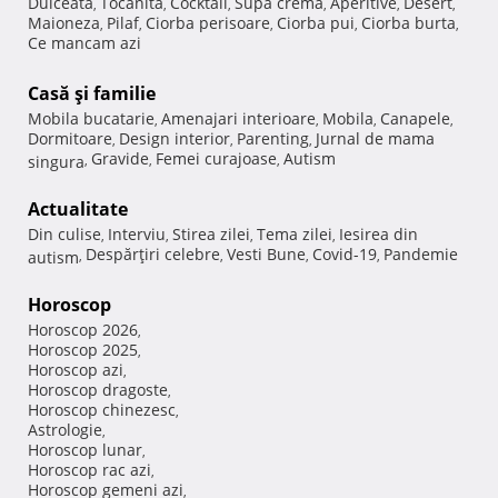
Dulceata
Tocanita
Cocktail
Supa crema
Aperitive
Desert
,
,
,
,
,
,
Maioneza
Pilaf
Ciorba perisoare
Ciorba pui
Ciorba burta
,
,
,
,
,
Ce mancam azi
Casă şi familie
Mobila bucatarie
Amenajari interioare
Mobila
Canapele
,
,
,
,
Dormitoare
Design interior
Parenting
Jurnal de mama
,
,
,
Gravide
Femei curajoase
Autism
singura
,
,
,
Actualitate
Din culise
Interviu
Stirea zilei
Tema zilei
Iesirea din
,
,
,
,
Despărţiri celebre
Vesti Bune
Covid-19
Pandemie
autism
,
,
,
,
Horoscop
Horoscop 2026
,
Horoscop 2025
,
Horoscop azi
,
Horoscop dragoste
,
Horoscop chinezesc
,
Astrologie
,
Horoscop lunar
,
Horoscop rac azi
,
Horoscop gemeni azi
,