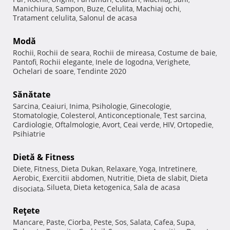
Manichiura
Sampon
Buze
Celulita
Machiaj ochi
,
,
,
,
,
Tratament celulita
Salonul de acasa
,
Modă
Rochii
Rochii de seara
Rochii de mireasa
Costume de baie
,
,
,
,
Pantofi
Rochii elegante
Inele de logodna
Verighete
,
,
,
,
Ochelari de soare
Tendinte 2020
,
Sănătate
Sarcina
Ceaiuri
Inima
Psihologie
Ginecologie
,
,
,
,
,
Stomatologie
Colesterol
Anticonceptionale
Test sarcina
,
,
,
,
Cardiologie
Oftalmologie
Avort
Ceai verde
HIV
Ortopedie
,
,
,
,
,
,
Psihiatrie
Dietă & Fitness
Diete
Fitness
Dieta Dukan
Relaxare
Yoga
Intretinere
,
,
,
,
,
,
Aerobic
Exercitii abdomen
Nutritie
Dieta de slabit
Dieta
,
,
,
,
Silueta
Dieta ketogenica
Sala de acasa
disociata
,
,
,
Reţete
Mancare
Paste
Ciorba
Peste
Sos
Salata
Cafea
Supa
,
,
,
,
,
,
,
,