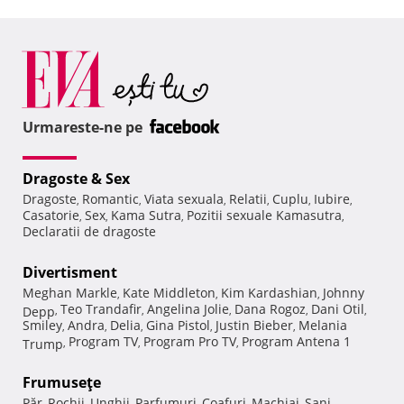
Urmareste-ne pe
Dragoste & Sex
Dragoste
Romantic
Viata sexuala
Relatii
Cuplu
Iubire
,
,
,
,
,
,
Casatorie
Sex
Kama Sutra
Pozitii sexuale Kamasutra
,
,
,
,
Declaratii de dragoste
Divertisment
Meghan Markle
Kate Middleton
Kim Kardashian
Johnny
,
,
,
Teo Trandafir
Angelina Jolie
Dana Rogoz
Dani Otil
Depp
,
,
,
,
,
Smiley
Andra
Delia
Gina Pistol
Justin Bieber
Melania
,
,
,
,
,
Program TV
Program Pro TV
Program Antena 1
Trump
,
,
,
Frumuseţe
Păr
Rochii
Unghii
Parfumuri
Coafuri
Machiaj
Sani
,
,
,
,
,
,
,