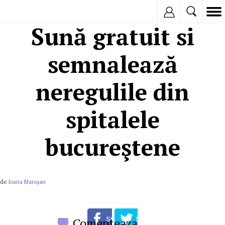
Inregistreaza
Sună gratuit si
semnalează
neregulile din
spitalele
bucureştene
de
Ioana Maroşan
Comenteaza