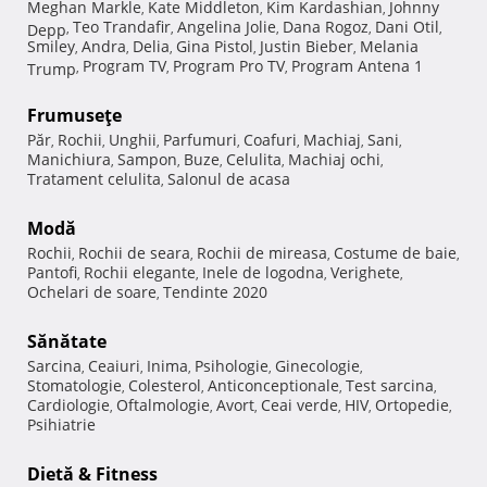
Meghan Markle
Kate Middleton
Kim Kardashian
Johnny
,
,
,
Teo Trandafir
Angelina Jolie
Dana Rogoz
Dani Otil
Depp
,
,
,
,
,
Smiley
Andra
Delia
Gina Pistol
Justin Bieber
Melania
,
,
,
,
,
Program TV
Program Pro TV
Program Antena 1
Trump
,
,
,
Frumuseţe
Păr
Rochii
Unghii
Parfumuri
Coafuri
Machiaj
Sani
,
,
,
,
,
,
,
Manichiura
Sampon
Buze
Celulita
Machiaj ochi
,
,
,
,
,
Tratament celulita
Salonul de acasa
,
Modă
Rochii
Rochii de seara
Rochii de mireasa
Costume de baie
,
,
,
,
Pantofi
Rochii elegante
Inele de logodna
Verighete
,
,
,
,
Ochelari de soare
Tendinte 2020
,
Sănătate
Sarcina
Ceaiuri
Inima
Psihologie
Ginecologie
,
,
,
,
,
Stomatologie
Colesterol
Anticonceptionale
Test sarcina
,
,
,
,
Cardiologie
Oftalmologie
Avort
Ceai verde
HIV
Ortopedie
,
,
,
,
,
,
Psihiatrie
Dietă & Fitness