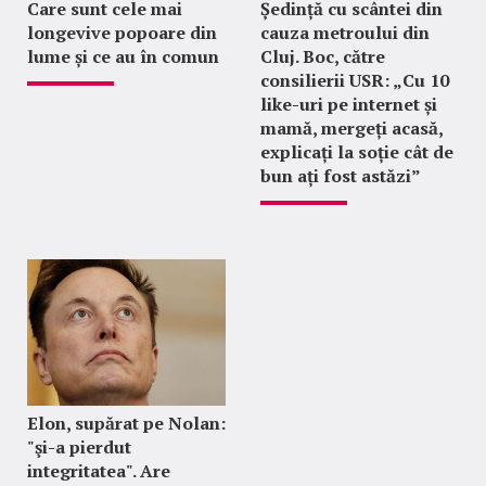
Care sunt cele mai
Ședință cu scântei din
longevive popoare din
cauza metroului din
lume și ce au în comun
Cluj. Boc, către
consilierii USR: „Cu 10
like-uri pe internet și
mamă, mergeți acasă,
explicați la soție cât de
bun ați fost astăzi”
Elon, supărat pe Nolan:
"şi-a pierdut
integritatea". Are