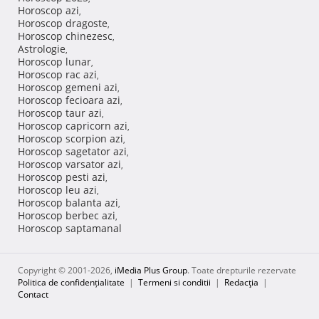
Horoscop azi
,
Horoscop dragoste
,
Horoscop chinezesc
,
Astrologie
,
Horoscop lunar
,
Horoscop rac azi
,
Horoscop gemeni azi
,
Horoscop fecioara azi
,
Horoscop taur azi
,
Horoscop capricorn azi
,
Horoscop scorpion azi
,
Horoscop sagetator azi
,
Horoscop varsator azi
,
Horoscop pesti azi
,
Horoscop leu azi
,
Horoscop balanta azi
,
Horoscop berbec azi
,
Horoscop saptamanal
Copyright © 2001-2026,
iMedia Plus Group
. Toate drepturile rezervate
Politica de confidențialitate
|
Termeni si conditii
|
Redacţia
|
Contact