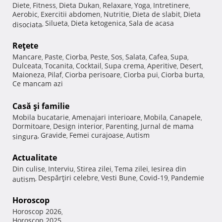
Diete
Fitness
Dieta Dukan
Relaxare
Yoga
Intretinere
,
,
,
,
,
,
Aerobic
Exercitii abdomen
Nutritie
Dieta de slabit
Dieta
,
,
,
,
Silueta
Dieta ketogenica
Sala de acasa
disociata
,
,
,
Reţete
Mancare
Paste
Ciorba
Peste
Sos
Salata
Cafea
Supa
,
,
,
,
,
,
,
,
Dulceata
Tocanita
Cocktail
Supa crema
Aperitive
Desert
,
,
,
,
,
,
Maioneza
Pilaf
Ciorba perisoare
Ciorba pui
Ciorba burta
,
,
,
,
,
Ce mancam azi
Casă şi familie
Mobila bucatarie
Amenajari interioare
Mobila
Canapele
,
,
,
,
Dormitoare
Design interior
Parenting
Jurnal de mama
,
,
,
Gravide
Femei curajoase
Autism
singura
,
,
,
Actualitate
Din culise
Interviu
Stirea zilei
Tema zilei
Iesirea din
,
,
,
,
Despărţiri celebre
Vesti Bune
Covid-19
Pandemie
autism
,
,
,
,
Horoscop
Horoscop 2026
,
Horoscop 2025
,