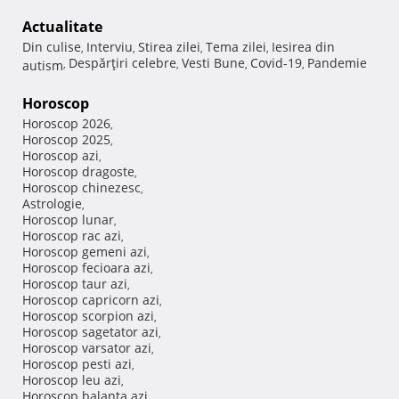
Actualitate
Din culise
Interviu
Stirea zilei
Tema zilei
Iesirea din
,
,
,
,
Despărţiri celebre
Vesti Bune
Covid-19
Pandemie
autism
,
,
,
,
Horoscop
Horoscop 2026
,
Horoscop 2025
,
Horoscop azi
,
Horoscop dragoste
,
Horoscop chinezesc
,
Astrologie
,
Horoscop lunar
,
Horoscop rac azi
,
Horoscop gemeni azi
,
Horoscop fecioara azi
,
Horoscop taur azi
,
Horoscop capricorn azi
,
Horoscop scorpion azi
,
Horoscop sagetator azi
,
Horoscop varsator azi
,
Horoscop pesti azi
,
Horoscop leu azi
,
Horoscop balanta azi
,