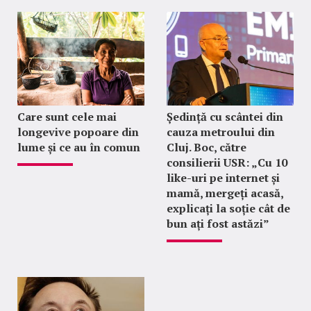
Care sunt cele mai
Ședință cu scântei din
longevive popoare din
cauza metroului din
lume și ce au în comun
Cluj. Boc, către
consilierii USR: „Cu 10
like-uri pe internet și
mamă, mergeți acasă,
explicați la soție cât de
bun ați fost astăzi”