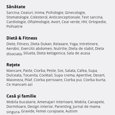
Sănătate
Sarcina
Ceaiuri
Inima
Psihologie
Ginecologie
,
,
,
,
,
Stomatologie
Colesterol
Anticonceptionale
Test sarcina
,
,
,
,
Cardiologie
Oftalmologie
Avort
Ceai verde
HIV
Ortopedie
,
,
,
,
,
,
Psihiatrie
Dietă & Fitness
Diete
Fitness
Dieta Dukan
Relaxare
Yoga
Intretinere
,
,
,
,
,
,
Aerobic
Exercitii abdomen
Nutritie
Dieta de slabit
Dieta
,
,
,
,
Silueta
Dieta ketogenica
Sala de acasa
disociata
,
,
,
Reţete
Mancare
Paste
Ciorba
Peste
Sos
Salata
Cafea
Supa
,
,
,
,
,
,
,
,
Dulceata
Tocanita
Cocktail
Supa crema
Aperitive
Desert
,
,
,
,
,
,
Maioneza
Pilaf
Ciorba perisoare
Ciorba pui
Ciorba burta
,
,
,
,
,
Ce mancam azi
Casă şi familie
Mobila bucatarie
Amenajari interioare
Mobila
Canapele
,
,
,
,
Dormitoare
Design interior
Parenting
Jurnal de mama
,
,
,
Gravide
Femei curajoase
Autism
singura
,
,
,