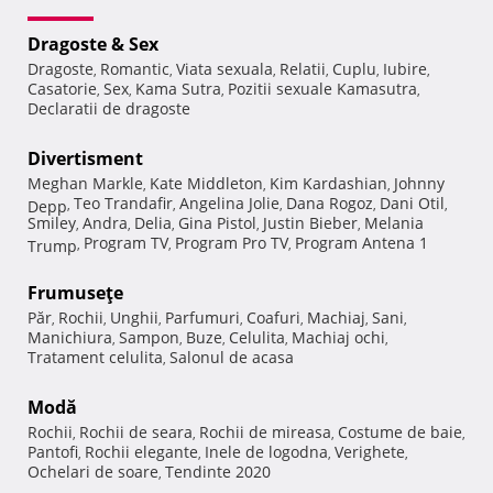
Dragoste & Sex
Dragoste
Romantic
Viata sexuala
Relatii
Cuplu
Iubire
,
,
,
,
,
,
Casatorie
Sex
Kama Sutra
Pozitii sexuale Kamasutra
,
,
,
,
Declaratii de dragoste
Divertisment
Meghan Markle
Kate Middleton
Kim Kardashian
Johnny
,
,
,
Teo Trandafir
Angelina Jolie
Dana Rogoz
Dani Otil
Depp
,
,
,
,
,
Smiley
Andra
Delia
Gina Pistol
Justin Bieber
Melania
,
,
,
,
,
Program TV
Program Pro TV
Program Antena 1
Trump
,
,
,
Frumuseţe
Păr
Rochii
Unghii
Parfumuri
Coafuri
Machiaj
Sani
,
,
,
,
,
,
,
Manichiura
Sampon
Buze
Celulita
Machiaj ochi
,
,
,
,
,
Tratament celulita
Salonul de acasa
,
Modă
Rochii
Rochii de seara
Rochii de mireasa
Costume de baie
,
,
,
,
Pantofi
Rochii elegante
Inele de logodna
Verighete
,
,
,
,
Ochelari de soare
Tendinte 2020
,