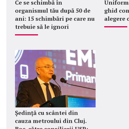
Ce se schimbă în
Uniforme
organismul tău după 50 de
ghid com
ani: 15 schimbări pe care nu
alegere 
trebuie să le ignori
Ședință cu scântei din
cauza metroului din Cluj.
Boc, către consilierii USR: