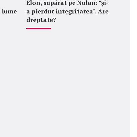
Elon, supărat pe Nolan: "şi-
n lume
a pierdut integritatea". Are
dreptate?