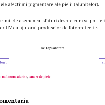
ele afectiuni pigmentare ale pielii (alunitelor).
 primi, de asemenea, sfaturi despre cum se pot fer
lor UV cu ajutorul produselor de fotoprotectie.
De
TopSanatate
dent
ar
:
melanom
,
alunite
,
cancer de piele
comentariu