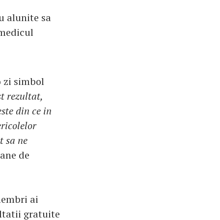
u alunite sa
 medicul
o zi simbol
t rezultat,
ste din ce in
ricolelor
t sa ne
mane de
membri ai
tatii gratuite