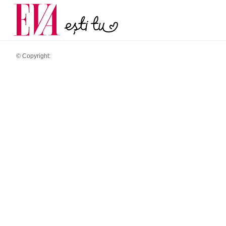
menopauză și când ar t
Carieră
la medic
Actualitate
© Copyright: