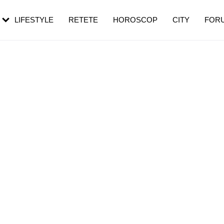
rebui să mergi
și 60 de ani. De ce te trezești mai des
pe măsură ce înaintezi în vârstă
LIFESTYLE
RETETE
HOROSCOP
CITY
FOR