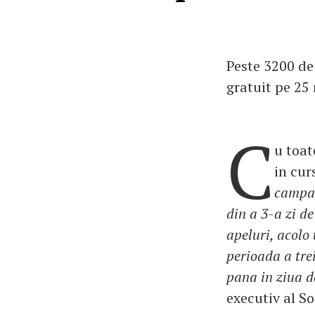
Peste 3200 de
gratuit pe 25
C
u toat
in cur
campan
din a 3-a zi d
apeluri, acolo 
perioada a tre
pana in ziua d
executiv al S