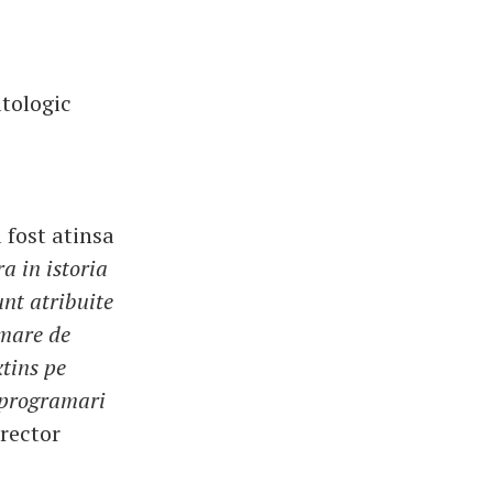
tologic
 fost atinsa
a in istoria
nt atribuite
 mare de
xtins pe
t programari
irector