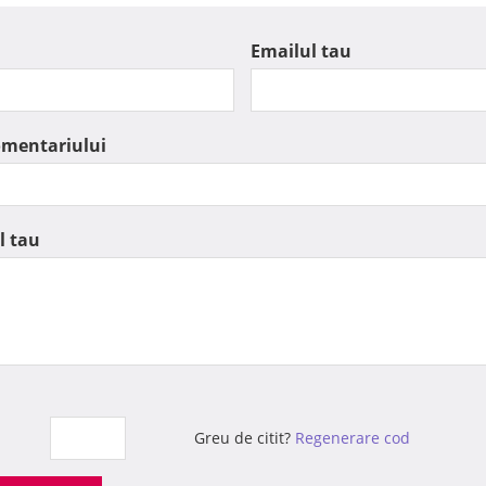
Emailul tau
omentariului
l tau
Greu de citit?
Regenerare cod