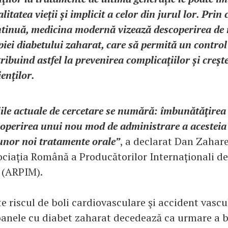
litatea vieții și implicit a celor din jurul lor. Prin 
ntinuă, medicina modernă vizează descoperirea de 
piei diabetului zaharat, care să permită un control
tribuind astfel la prevenirea complicaţiilor și creşt
enţilor.
iile actuale de cercetare se numără: îmbunătăţirea 
scoperirea unui nou mod de administrare a acesteia
unor noi tratamente orale”
, a declarat Dan Zahare
ociația Română a Producătorilor Internaționali de
(ARPIM).
e riscul de boli cardiovasculare şi accident vascu
anele cu diabet zaharat decedează ca urmare a b