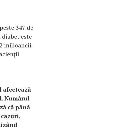
 peste 347 de
 diabet este
2 milioaneii.
acienţii
l afectează
l. Numărul
ază că până
 cazuri,
tizând