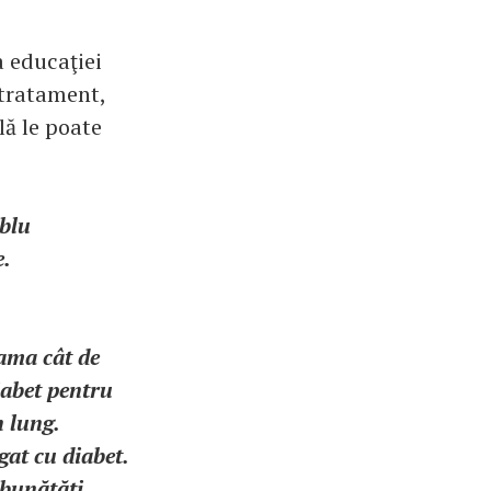
a educaţiei
 tratament,
lă le poate
ublu
e.
eama cât de
iabet pentru
n lung.
gat cu diabet.
mbunătăți