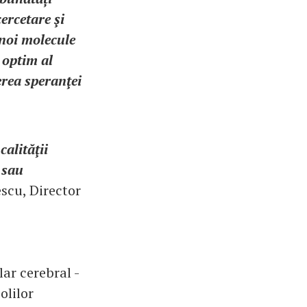
cercetare şi
noi molecule
 optim al
erea speranţei
calităţii
 sau
scu, Director
lar cerebral -
olilor