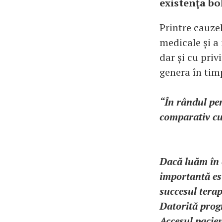
existenţa bo
Printre cauze
medicale și a 
dar și cu priv
genera în tim
“În rândul per
comparativ cu 
Dacă luăm în c
importantă est
succesul terap
Datorită progr
Accesul pacien