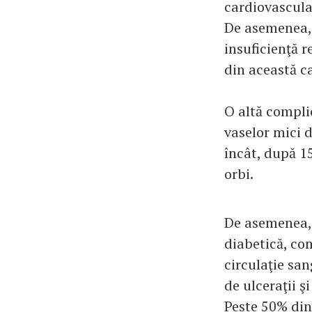
cardiovascula
De asemenea, 
insuficienţă 
din această c
O altă complic
vaselor mici d
încât, după 15
orbi.
De asemenea, 
diabetică, com
circulaţie san
de ulceraţii ş
Peste 50% din