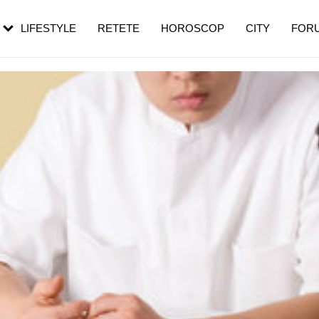
rezești mai des
Cât durează, cum te pregătești și cât
i în vârstă
de dureroasă este investigația
LIFESTYLE
RETETE
HOROSCOP
CITY
FOR