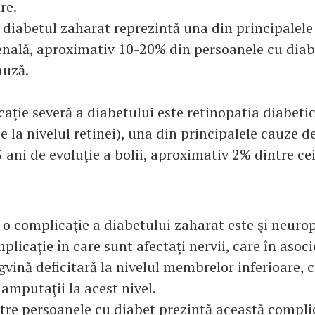
re.
diabetul zaharat reprezintă una din principalele
renală, aproximativ 10-20% din persoanele cu dia
auză.
aţie severă a diabetului este retinopatia diabeti
e la nivelul retinei), una din principalele cauze de
 ani de evoluţie a bolii, aproximativ 2% dintre cei
o complicaţie a diabetului zaharat este şi neuro
plicaţie în care sunt afectaţi nervii, care în asoci
gvină deficitară la nivelul membrelor inferioare, c
i amputaţii la acest nivel.
tre persoanele cu diabet prezintă această complic