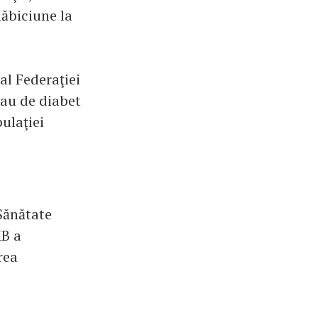
lăbiciune la
al Federaţiei
eau de diabet
ulaţiei
 Sănătate
MB a
rea