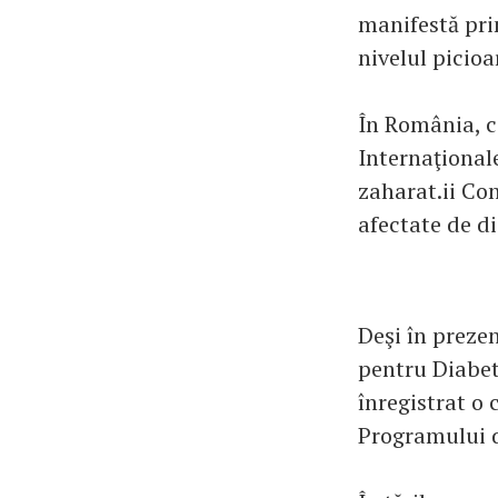
manifestă prin
nivelul picioa
În România, co
Internaţional
zaharat.ii Co
afectate de d
Deşi în preze
pentru Diabe
înregistrat o 
Programului d