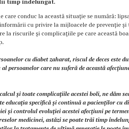
lii timp îndelungat.
le care conduc la această situație se numără: lips
informării cu privire la mijloacele de prevenție și
ire la riscurile şi complicaţiile pe care această boa
p.
soanelor cu diabet zaharat, riscul de deces este d
al persoanelor care nu suferă de această afecţiun
alcul şi toate complicaţiile acestei boli, ne dăm s
e educația specifică și continuă a pacienților cu d
iei şi controlul evoluţiei acestei afecţiuni pe terme
eselor medicinei, astăzi se poate trăi timp îndelun
ţilor la tratamente de ultimă generație le poate î