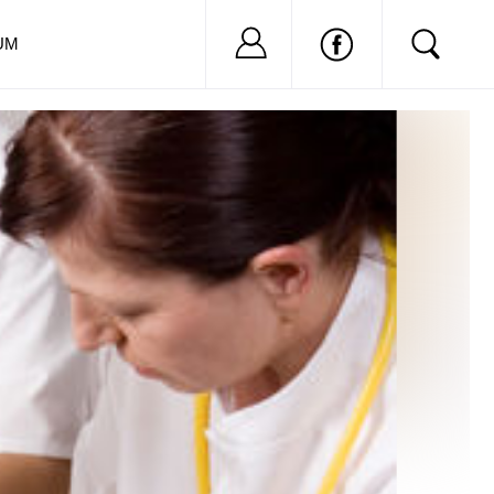
Nu ai cont?
Inregistreaza-
UM