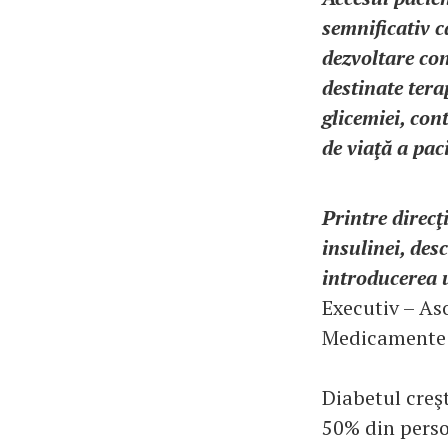
semnificativ ca
dezvoltare co
destinate tera
glicemiei, con
de viaţă a paci
Printre direcţ
insulinei, de
introducerea 
Executiv – As
Medicamente 
Diabetul creşt
50% din perso