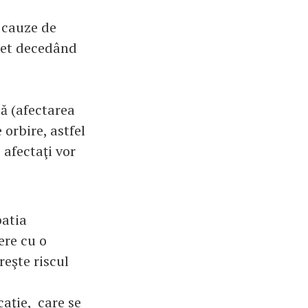
 cauze de
bet decedând
că (afectarea
 orbire, astfel
 afectaţi vor
patia
ere cu o
reşte riscul
aţie, care se