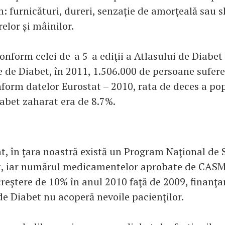
: furnicături, dureri, senzație de amorțeală sau s
relor și mâinilor.
nform celei de-a 5-a ediţii a Atlasului de Diabet 
e de Diabet, în 2011, 1.506.000 de persoane sufer
nform datelor Eurostat – 2010, rata de deces a pop
iabet zaharat era de 8.7%.
nt, în țara noastră există un Program Naţional de
t, iar numărul medicamentelor aprobate de CAS
creştere de 10% în anul 2010 faţă de 2009, finanţa
e Diabet nu acoperă nevoile pacienţilor.