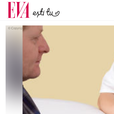
și 60 de ani. De ce te t
Carieră
pe măsură ce înaintez
Actualitate
© Copyright: