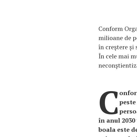
Conform Organ
milioane de p
în creştere și
În cele mai m
neconştientiz
C
onfor
peste
perso
în anul 2030 
boala este d