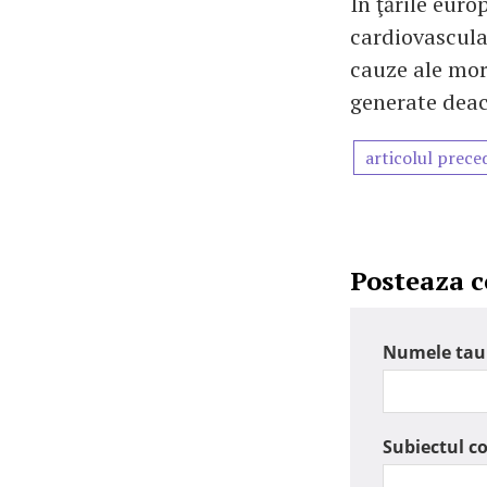
În ţările euro
cardiovascular
cauze ale morb
generate deac
articolul prece
Posteaza 
Numele tau
Subiectul c