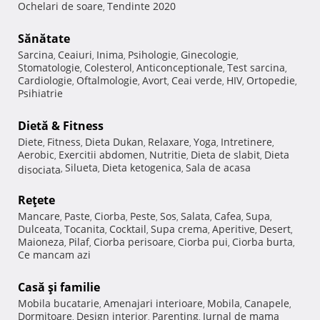
Ochelari de soare
Tendinte 2020
,
Sănătate
Sarcina
Ceaiuri
Inima
Psihologie
Ginecologie
,
,
,
,
,
Stomatologie
Colesterol
Anticonceptionale
Test sarcina
,
,
,
,
Cardiologie
Oftalmologie
Avort
Ceai verde
HIV
Ortopedie
,
,
,
,
,
,
Psihiatrie
Dietă & Fitness
Diete
Fitness
Dieta Dukan
Relaxare
Yoga
Intretinere
,
,
,
,
,
,
Aerobic
Exercitii abdomen
Nutritie
Dieta de slabit
Dieta
,
,
,
,
Silueta
Dieta ketogenica
Sala de acasa
disociata
,
,
,
Reţete
Mancare
Paste
Ciorba
Peste
Sos
Salata
Cafea
Supa
,
,
,
,
,
,
,
,
Dulceata
Tocanita
Cocktail
Supa crema
Aperitive
Desert
,
,
,
,
,
,
Maioneza
Pilaf
Ciorba perisoare
Ciorba pui
Ciorba burta
,
,
,
,
,
Ce mancam azi
Casă şi familie
Mobila bucatarie
Amenajari interioare
Mobila
Canapele
,
,
,
,
Dormitoare
Design interior
Parenting
Jurnal de mama
,
,
,