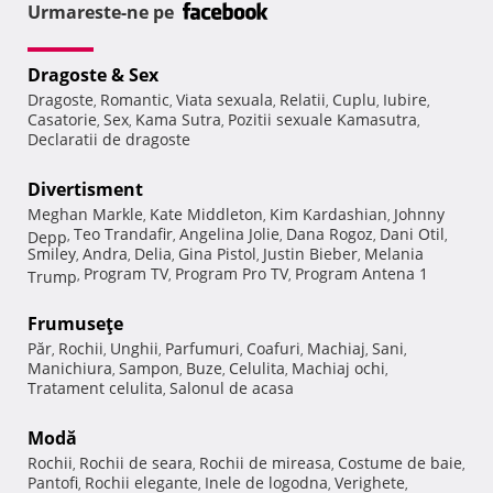
Urmareste-ne pe
Dragoste & Sex
Dragoste
Romantic
Viata sexuala
Relatii
Cuplu
Iubire
,
,
,
,
,
,
Casatorie
Sex
Kama Sutra
Pozitii sexuale Kamasutra
,
,
,
,
Declaratii de dragoste
Divertisment
Meghan Markle
Kate Middleton
Kim Kardashian
Johnny
,
,
,
Teo Trandafir
Angelina Jolie
Dana Rogoz
Dani Otil
Depp
,
,
,
,
,
Smiley
Andra
Delia
Gina Pistol
Justin Bieber
Melania
,
,
,
,
,
Program TV
Program Pro TV
Program Antena 1
Trump
,
,
,
Frumuseţe
Păr
Rochii
Unghii
Parfumuri
Coafuri
Machiaj
Sani
,
,
,
,
,
,
,
Manichiura
Sampon
Buze
Celulita
Machiaj ochi
,
,
,
,
,
Tratament celulita
Salonul de acasa
,
Modă
Rochii
Rochii de seara
Rochii de mireasa
Costume de baie
,
,
,
,
Pantofi
Rochii elegante
Inele de logodna
Verighete
,
,
,
,