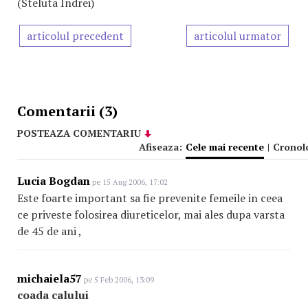
(Steluta Indrei)
articolul precedent
articolul urmator
Comentarii (3)
POSTEAZA COMENTARIU
Afiseaza:
Cele mai recente
|
Cronol
Lucia Bogdan
pe 15 Aug 2006, 17:02
Este foarte important sa fie prevenite femeile in ceea
ce priveste folosirea diureticelor, mai ales dupa varsta
de 45 de ani ,
michaiela57
pe 5 Feb 2006, 13:09
coada calului