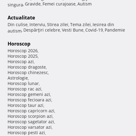
Gravide
Femei curajoase
Autism
singura
,
,
,
Actualitate
Din culise
Interviu
Stirea zilei
Tema zilei
Iesirea din
,
,
,
,
Despărţiri celebre
Vesti Bune
Covid-19
Pandemie
autism
,
,
,
,
Horoscop
Horoscop 2026
,
Horoscop 2025
,
Horoscop azi
,
Horoscop dragoste
,
Horoscop chinezesc
,
Astrologie
,
Horoscop lunar
,
Horoscop rac azi
,
Horoscop gemeni azi
,
Horoscop fecioara azi
,
Horoscop taur azi
,
Horoscop capricorn azi
,
Horoscop scorpion azi
,
Horoscop sagetator azi
,
Horoscop varsator azi
,
Horoscop pesti azi
,