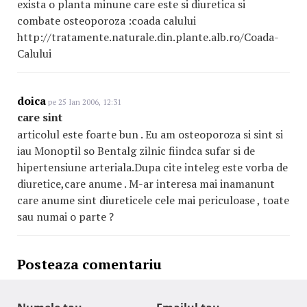
exista o planta minune care este si diuretica si
combate osteoporoza :coada calului
http://tratamente.naturale.din.plante.alb.ro/Coada-
Calului
doica
pe 25 Ian 2006, 12:31
care sint
articolul este foarte bun . Eu am osteoporoza si sint si
iau Monoptil so Bentalg zilnic fiindca sufar si de
hipertensiune arteriala.Dupa cite inteleg este vorba de
diuretice,care anume . M-ar interesa mai inamanunt
care anume sint diureticele cele mai periculoase , toate
sau numai o parte ?
Posteaza comentariu