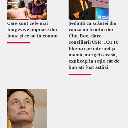
Care sunt cele mai
Ședință cu scântei din
longevive popoare din
cauza metroului din
lume și ce au în comun
Cluj. Boc, către
consilierii USR: „Cu 10
like-uri pe internet și
mamă, mergeți acasă,
explicați la soție cât de
bun ați fost astăzi”