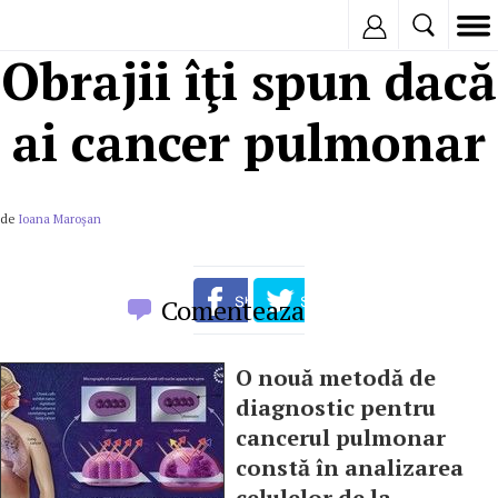
Inregistreaza
Obrajii îţi spun dacă
ai cancer pulmonar
de
Ioana Maroşan
Comenteaza
O nouă metodă de
diagnostic pentru
cancerul pulmonar
constă în analizarea
celulelor de la