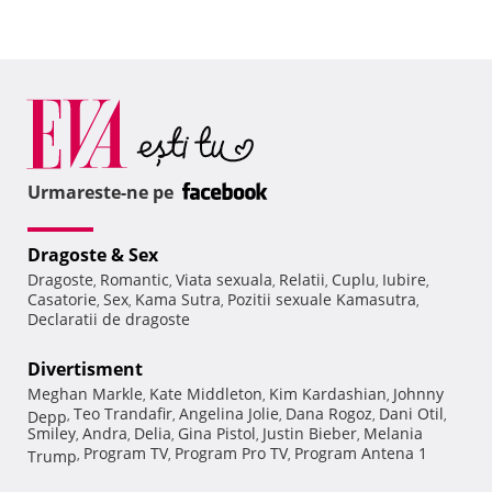
Urmareste-ne pe
Dragoste & Sex
Dragoste
Romantic
Viata sexuala
Relatii
Cuplu
Iubire
,
,
,
,
,
,
Casatorie
Sex
Kama Sutra
Pozitii sexuale Kamasutra
,
,
,
,
Declaratii de dragoste
Divertisment
Meghan Markle
Kate Middleton
Kim Kardashian
Johnny
,
,
,
Teo Trandafir
Angelina Jolie
Dana Rogoz
Dani Otil
Depp
,
,
,
,
,
Smiley
Andra
Delia
Gina Pistol
Justin Bieber
Melania
,
,
,
,
,
Program TV
Program Pro TV
Program Antena 1
Trump
,
,
,