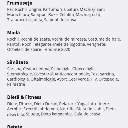
Frumuseţe
Păr
Rochii
Unghii
Parfumuri
Coafuri
Machiaj
Sani
,
,
,
,
,
,
,
Manichiura
Sampon
Buze
Celulita
Machiaj ochi
,
,
,
,
,
Tratament celulita
Salonul de acasa
,
Modă
Rochii
Rochii de seara
Rochii de mireasa
Costume de baie
,
,
,
,
Pantofi
Rochii elegante
Inele de logodna
Verighete
,
,
,
,
Ochelari de soare
Tendinte 2020
,
Sănătate
Sarcina
Ceaiuri
Inima
Psihologie
Ginecologie
,
,
,
,
,
Stomatologie
Colesterol
Anticonceptionale
Test sarcina
,
,
,
,
Cardiologie
Oftalmologie
Avort
Ceai verde
HIV
Ortopedie
,
,
,
,
,
,
Psihiatrie
Dietă & Fitness
Diete
Fitness
Dieta Dukan
Relaxare
Yoga
Intretinere
,
,
,
,
,
,
Aerobic
Exercitii abdomen
Nutritie
Dieta de slabit
Dieta
,
,
,
,
Silueta
Dieta ketogenica
Sala de acasa
disociata
,
,
,
Reţete