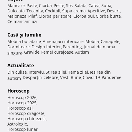
Mancare
Paste
Ciorba
Peste
Sos
Salata
Cafea
Supa
,
,
,
,
,
,
,
,
Dulceata
Tocanita
Cocktail
Supa crema
Aperitive
Desert
,
,
,
,
,
,
Maioneza
Pilaf
Ciorba perisoare
Ciorba pui
Ciorba burta
,
,
,
,
,
Ce mancam azi
Casă şi familie
Mobila bucatarie
Amenajari interioare
Mobila
Canapele
,
,
,
,
Dormitoare
Design interior
Parenting
Jurnal de mama
,
,
,
Gravide
Femei curajoase
Autism
singura
,
,
,
Actualitate
Din culise
Interviu
Stirea zilei
Tema zilei
Iesirea din
,
,
,
,
Despărţiri celebre
Vesti Bune
Covid-19
Pandemie
autism
,
,
,
,
Horoscop
Horoscop 2026
,
Horoscop 2025
,
Horoscop azi
,
Horoscop dragoste
,
Horoscop chinezesc
,
Astrologie
,
Horoscop lunar
,