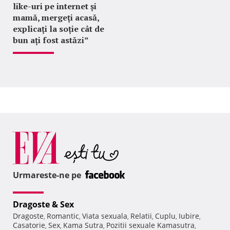
like-uri pe internet și
mamă, mergeți acasă,
explicați la soție cât de
bun ați fost astăzi”
Urmareste-ne pe
Dragoste & Sex
Dragoste
Romantic
Viata sexuala
Relatii
Cuplu
Iubire
,
,
,
,
,
,
Casatorie
Sex
Kama Sutra
Pozitii sexuale Kamasutra
,
,
,
,