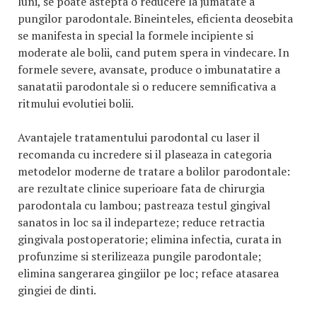
luni, se poate astepta o reducere la jumatate a
pungilor parodontale. Bineinteles, eficienta deosebita
se manifesta in special la formele incipiente si
moderate ale bolii, cand putem spera in vindecare. In
formele severe, avansate, produce o imbunatatire a
sanatatii parodontale si o reducere semnificativa a
ritmului evolutiei bolii.
Avantajele tratamentului parodontal cu laser il
recomanda cu incredere si il plaseaza in categoria
metodelor moderne de tratare a bolilor parodontale:
are rezultate clinice superioare fata de chirurgia
parodontala cu lambou; pastreaza testul gingival
sanatos in loc sa il indeparteze; reduce retractia
gingivala postoperatorie; elimina infectia, curata in
profunzime si sterilizeaza pungile parodontale;
elimina sangerarea gingiilor pe loc; reface atasarea
gingiei de dinti.