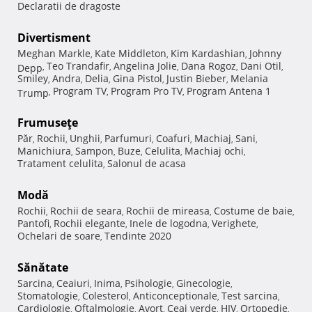
Declaratii de dragoste
Divertisment
Meghan Markle
Kate Middleton
Kim Kardashian
Johnny
,
,
,
Teo Trandafir
Angelina Jolie
Dana Rogoz
Dani Otil
Depp
,
,
,
,
,
Smiley
Andra
Delia
Gina Pistol
Justin Bieber
Melania
,
,
,
,
,
Program TV
Program Pro TV
Program Antena 1
Trump
,
,
,
Frumuseţe
Păr
Rochii
Unghii
Parfumuri
Coafuri
Machiaj
Sani
,
,
,
,
,
,
,
Manichiura
Sampon
Buze
Celulita
Machiaj ochi
,
,
,
,
,
Tratament celulita
Salonul de acasa
,
Modă
Rochii
Rochii de seara
Rochii de mireasa
Costume de baie
,
,
,
,
Pantofi
Rochii elegante
Inele de logodna
Verighete
,
,
,
,
Ochelari de soare
Tendinte 2020
,
Sănătate
Sarcina
Ceaiuri
Inima
Psihologie
Ginecologie
,
,
,
,
,
Stomatologie
Colesterol
Anticonceptionale
Test sarcina
,
,
,
,
Cardiologie
Oftalmologie
Avort
Ceai verde
HIV
Ortopedie
,
,
,
,
,
,