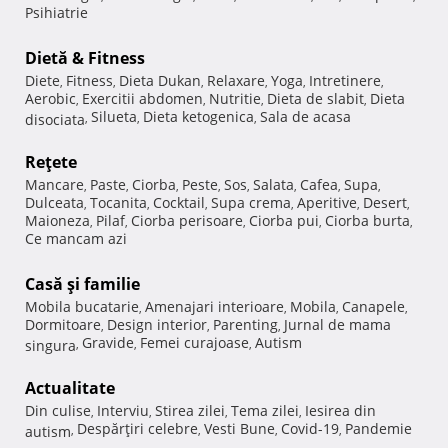
Psihiatrie
Dietă & Fitness
Diete
Fitness
Dieta Dukan
Relaxare
Yoga
Intretinere
,
,
,
,
,
,
Aerobic
Exercitii abdomen
Nutritie
Dieta de slabit
Dieta
,
,
,
,
Silueta
Dieta ketogenica
Sala de acasa
disociata
,
,
,
Reţete
Mancare
Paste
Ciorba
Peste
Sos
Salata
Cafea
Supa
,
,
,
,
,
,
,
,
Dulceata
Tocanita
Cocktail
Supa crema
Aperitive
Desert
,
,
,
,
,
,
Maioneza
Pilaf
Ciorba perisoare
Ciorba pui
Ciorba burta
,
,
,
,
,
Ce mancam azi
Casă şi familie
Mobila bucatarie
Amenajari interioare
Mobila
Canapele
,
,
,
,
Dormitoare
Design interior
Parenting
Jurnal de mama
,
,
,
Gravide
Femei curajoase
Autism
singura
,
,
,
Actualitate
Din culise
Interviu
Stirea zilei
Tema zilei
Iesirea din
,
,
,
,
Despărţiri celebre
Vesti Bune
Covid-19
Pandemie
autism
,
,
,
,