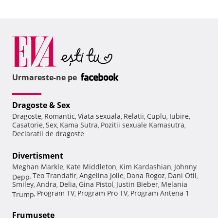
Urmareste-ne pe
Dragoste & Sex
Dragoste
Romantic
Viata sexuala
Relatii
Cuplu
Iubire
,
,
,
,
,
,
Casatorie
Sex
Kama Sutra
Pozitii sexuale Kamasutra
,
,
,
,
Declaratii de dragoste
Divertisment
Meghan Markle
Kate Middleton
Kim Kardashian
Johnny
,
,
,
Teo Trandafir
Angelina Jolie
Dana Rogoz
Dani Otil
Depp
,
,
,
,
,
Smiley
Andra
Delia
Gina Pistol
Justin Bieber
Melania
,
,
,
,
,
Program TV
Program Pro TV
Program Antena 1
Trump
,
,
,
Frumuseţe