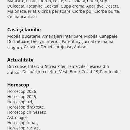
Mancare
Paste
Ciorba
Peste
Sos
Salata
Cafea
Supa
,
,
,
,
,
,
,
,
Dulceata
Tocanita
Cocktail
Supa crema
Aperitive
Desert
,
,
,
,
,
,
Maioneza
Pilaf
Ciorba perisoare
Ciorba pui
Ciorba burta
,
,
,
,
,
Ce mancam azi
Casă şi familie
Mobila bucatarie
Amenajari interioare
Mobila
Canapele
,
,
,
,
Dormitoare
Design interior
Parenting
Jurnal de mama
,
,
,
Gravide
Femei curajoase
Autism
singura
,
,
,
Actualitate
Din culise
Interviu
Stirea zilei
Tema zilei
Iesirea din
,
,
,
,
Despărţiri celebre
Vesti Bune
Covid-19
Pandemie
autism
,
,
,
,
Horoscop
Horoscop 2026
,
Horoscop 2025
,
Horoscop azi
,
Horoscop dragoste
,
Horoscop chinezesc
,
Astrologie
,
Horoscop lunar
,
Horoscop rac azi
,