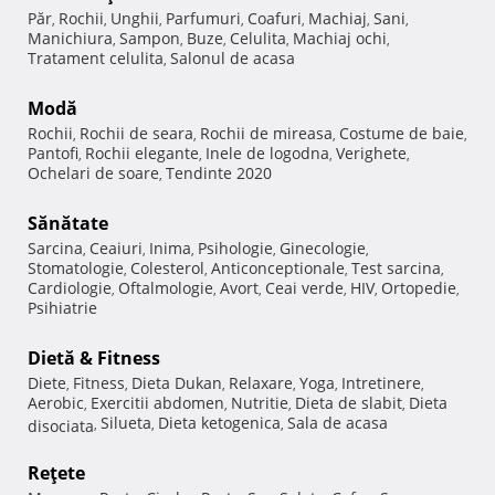
Păr
Rochii
Unghii
Parfumuri
Coafuri
Machiaj
Sani
,
,
,
,
,
,
,
Manichiura
Sampon
Buze
Celulita
Machiaj ochi
,
,
,
,
,
Tratament celulita
Salonul de acasa
,
Modă
Rochii
Rochii de seara
Rochii de mireasa
Costume de baie
,
,
,
,
Pantofi
Rochii elegante
Inele de logodna
Verighete
,
,
,
,
Ochelari de soare
Tendinte 2020
,
Sănătate
Sarcina
Ceaiuri
Inima
Psihologie
Ginecologie
,
,
,
,
,
Stomatologie
Colesterol
Anticonceptionale
Test sarcina
,
,
,
,
Cardiologie
Oftalmologie
Avort
Ceai verde
HIV
Ortopedie
,
,
,
,
,
,
Psihiatrie
Dietă & Fitness
Diete
Fitness
Dieta Dukan
Relaxare
Yoga
Intretinere
,
,
,
,
,
,
Aerobic
Exercitii abdomen
Nutritie
Dieta de slabit
Dieta
,
,
,
,
Silueta
Dieta ketogenica
Sala de acasa
disociata
,
,
,
Reţete